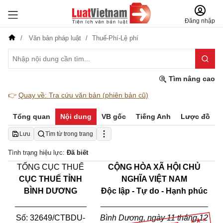
Đăng nhập
Văn bản pháp luật
Thuế-Phí-Lệ phí
Tìm nâng cao
👉
Quay về: Tra cứu văn bản (phiên bản cũ)
Tổng quan
Nội dung
VB gốc
Tiếng Anh
Lược đồ
Lưu
Tìm từ trong trang
Tình trạng hiệu lực:
Đã biết
TỔNG CỤC THUẾ
CỘNG HÒA XÃ HỘI CHỦ
CỤC THUẾ TỈNH
NGHĨA VIỆT NAM
BÌNH DƯƠNG
Độc lập - Tự do - Hạnh phúc
________________
________________________
Số:
32649
/CTBDU-
Bình Dương
, ngày
11
tháng
12