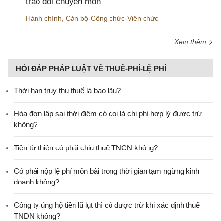
trao đổi chuyên môn
Hành chính
,
Cán bộ-Công chức-Viên chức
Xem thêm
HỎI ĐÁP PHÁP LUẬT VỀ THUẾ-PHÍ-LỆ PHÍ
Thời hạn truy thu thuế là bao lâu?
Hóa đơn lập sai thời điểm có coi là chi phí hợp lý được trừ
không?
Tiền từ thiện có phải chịu thuế TNCN không?
Có phải nộp lệ phí môn bài trong thời gian tạm ngừng kinh
doanh không?
Công ty ủng hộ tiền lũ lụt thì có được trừ khi xác định thuế
TNDN không?