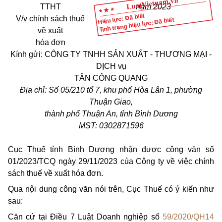
TTHT
năm 20
23
Hiệu lực: Đã biết
V/v chính sách thuế
Tình trạng hiệu lực: Đã biết
về xuất
hóa đơn
Kính gửi: CÔNG TY TNHH SẢN XUẤT - THƯƠNG MẠI -
DỊCH vụ
TÂN CÔNG QUANG
Địa chỉ: Số 05/210 tổ 7, khu phố Hòa Lân 1, phường
Thuận Giao,
thành phố Thuận An, tỉnh Bình Dương
MST: 0302871596
Cục Thuế tỉnh Bình Dương nhận được công văn số
01/2023/TCQ ngày 29/11/2023 của Công ty về việc chính
sách thuế về xuất hóa đơn.
Qua nội dung công văn nói trên, Cục Thuế có ý kiến như
sau:
Căn cứ tại Điều 7 Luật Doanh nghiệp số
59/2020/QH14