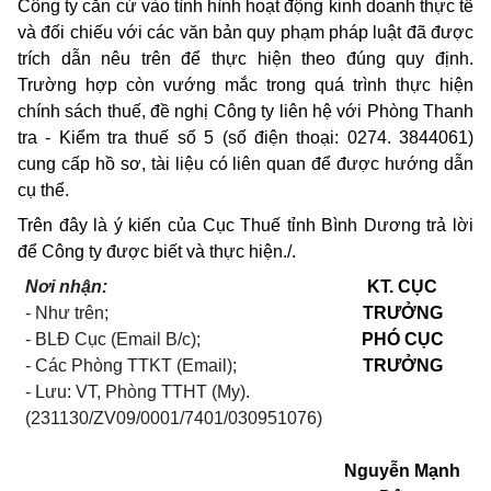
Công ty căn cứ vào tình hình hoạt động kinh doanh thực tế
và đối chiếu với các văn bản quy phạm pháp luật đã được
trích dẫn nêu trên để thực hiện theo đúng quy định.
Trường hợp còn vướng mắc trong quá trình thực hiện
chính sách thuế, đề nghị Công ty liên hệ với Phòng Thanh
tra - Kiểm tra thuế số 5 (số điện thoại: 0274. 3844061)
cung cấp hồ sơ, tài liệu có liên quan để được hướng dẫn
cụ thể.
Trên đây là ý kiến của Cục Thuế tỉnh Bình Dương trả lời
để Công ty được biết và thực hiện./.
Nơi nhận:
KT. CỤC
- Như trên;
TRƯỞNG
-
BLĐ Cục (Email B/c)
;
PHÓ CỤC
- Các Phòng TTKT (Email);
TRƯỞNG
- Lưu: VT, Phòng TTHT (My).
(231130/ZV09/0001/7401/030951076)
Nguyễn Mạnh