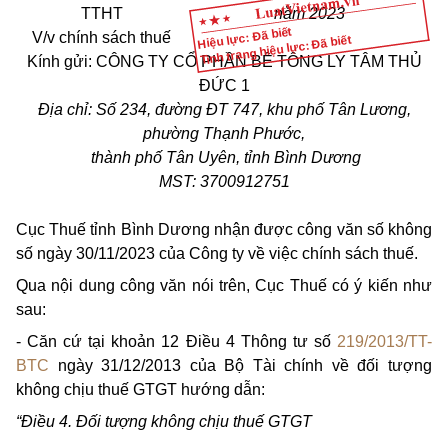
TTHT
năm 20
23
Hiệu lực: Đã biết
V/v chính sách thuế
Tình trạng hiệu lực: Đã biết
Kính gửi: CÔNG TY CỔ PHẦN BÊ TÔNG LY TÂM THỦ
ĐỨC 1
Địa chỉ: Số 234, đường ĐT 747, khu phố Tân Lương,
phường Thạnh Phước,
thành phố Tân Uyên, tỉnh Bình Dương
MST: 3700912751
Cục Thuế tỉnh Bình Dương nhận được công văn số không
số ngày 30/11/2023 của Công ty về việc chính sách thuế.
Qua nội dung công văn nói trên, Cục Thuế có ý kiến như
sau:
- Căn cứ tại khoản 12 Điều 4 Thông tư số
219/2013/TT-
BTC
ngày 31/12/2013 của Bộ Tài chính về đối tượng
không chịu thuế GTGT hướng dẫn:
“Điều 4. Đối tượng không chịu thuế GTGT