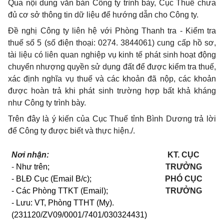
Qua nội dung văn bản Công ty trình bày, Cục Thuế chưa
đủ cơ sở thông tin dữ liệu để hướng dẫn cho Công ty.
Đề nghị Công ty liên hệ với Phòng Thanh tra - Kiểm tra
thuế số 5 (số điện thoại: 0274. 3844061) cung cấp hồ sơ,
tài liệu có liên quan nghiệp vụ kinh tế phát sinh hoạt động
chuyển nhượng quyền sử dụng đất để được kiểm tra thuế,
xác định nghĩa vụ thuế và các khoản đã nộp, các khoản
được hoàn trả khi phát sinh trường hợp bất khả kháng
như Công ty trình bày.
Trên đây là ý kiến của Cục Thuế tỉnh Bình Dương trả lời
để Công ty được biết và thực hiện./.
Nơi nhận:
KT. CỤC
-
Như trên;
TRƯỞNG
-
BLĐ Cục (Email B/c)
;
PHÓ CỤC
- Các Phòng TTKT (Email);
TRƯỞNG
- Lưu: VT, Phòng TTHT (My).
(231120/ZV09/0001/7401/030324431)