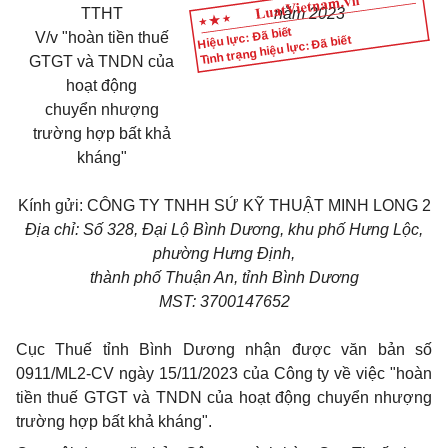
TTHT
năm 20
23
Hiệu lực: Đã biết
V/v
"hoàn tiền thuế
Tình trạng hiệu lực: Đã biết
GTGT và TNDN của
hoạt động
chuyển nhượng
trường hợp bất khả
kháng"
Kính gửi: CÔNG TY TNHH SỨ KỸ THUẬT MINH LONG 2
Địa chỉ: Số 328, Đại Lộ Bình Dương, khu phố Hưng Lộc,
phường Hưng Định,
thành phố Thuận An, tỉnh Bình Dương
MST: 3700147652
Cục Thuế tỉnh Bình Dương nhận được văn bản số
0911/ML2-CV ngày 15/11/2023 của Công ty về việc "hoàn
tiền thuế GTGT và TNDN của hoạt động chuyển nhượng
trường hợp bất khả kháng".