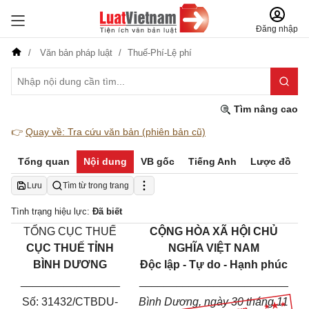
Đăng nhập
Văn bản pháp luật
Thuế-Phí-Lệ phí
Tìm nâng cao
👉
Quay về: Tra cứu văn bản (phiên bản cũ)
Tổng quan
Nội dung
VB gốc
Tiếng Anh
Lược đồ
Lưu
Tìm từ trong trang
Tình trạng hiệu lực:
Đã biết
TỔNG CỤC THUẾ
CỘNG HÒA XÃ HỘI CHỦ
CỤC THUẾ TỈNH
NGHĨA VIỆT NAM
BÌNH DƯƠNG
Độc lập - Tự do - Hạnh phúc
________________
________________________
Số:
31432
/CTBDU-
Bình Dương
, ngày
30
tháng
11