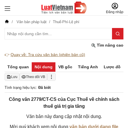
Đăng nhập
Văn bản pháp luật
Thuế-Phí-Lệ phí
Tìm nâng cao
👉
Quay về: Tra cứu văn bản (phiên bản cũ)
Tổng quan
Nội dung
VB gốc
Tiếng Anh
Lược đồ
Lưu
Theo dõi VB
Tình trạng hiệu lực:
Đã biết
Công văn 2779/CT-CS của Cục Thuế về chính sách
thuế giá trị gia tăng
Văn bản này đang cập nhật nội dung.
Mời quý khách xem nội dung
văn bản dưới dạng file