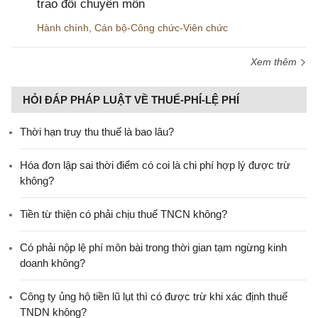
trao đổi chuyên môn
Hành chính
,
Cán bộ-Công chức-Viên chức
Xem thêm
HỎI ĐÁP PHÁP LUẬT VỀ THUẾ-PHÍ-LỆ PHÍ
Thời hạn truy thu thuế là bao lâu?
Hóa đơn lập sai thời điểm có coi là chi phí hợp lý được trừ
không?
Tiền từ thiện có phải chịu thuế TNCN không?
Có phải nộp lệ phí môn bài trong thời gian tạm ngừng kinh
doanh không?
Công ty ủng hộ tiền lũ lụt thì có được trừ khi xác định thuế
TNDN không?