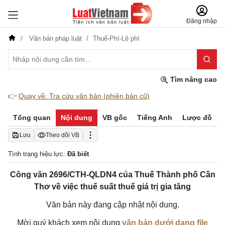
Đăng nhập
Văn bản pháp luật
Thuế-Phí-Lệ phí
Tìm nâng cao
👉
Quay về: Tra cứu văn bản (phiên bản cũ)
Tổng quan
Nội dung
VB gốc
Tiếng Anh
Lược đồ
Lưu
Theo dõi VB
Tình trạng hiệu lực:
Đã biết
Công văn 2696/CTH-QLDN4 của Thuế Thành phố Cần
Thơ về việc thuế suất thuế giá trị gia tăng
Văn bản này đang cập nhật nội dung.
Mời quý khách xem nội dung
văn bản dưới dạng file