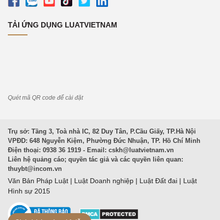
TẢI ỨNG DỤNG LUATVIETNAM
Quét mã QR code để cài đặt
Trụ sở: Tầng 3, Toà nhà IC, 82 Duy Tân, P.Cầu Giấy, TP.Hà Nội
VPĐD: 648 Nguyễn Kiệm, Phường Đức Nhuận, TP. Hồ Chí Minh
Điện thoại: 0938 36 1919 - Email:
cskh@luatvietnam.vn
Liên hệ quảng cáo; quyền tác giả và các quyền liên quan:
thuybt@incom.vn
Văn Bản Pháp Luật
|
Luật Doanh nghiệp
|
Luật Đất đai
|
Luật
Hình sự 2015