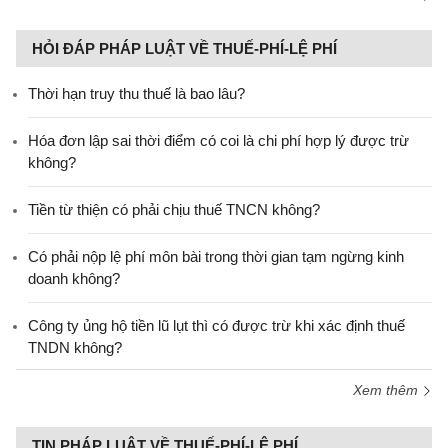
HỎI ĐÁP PHÁP LUẬT VỀ THUẾ-PHÍ-LỆ PHÍ
Thời hạn truy thu thuế là bao lâu?
Hóa đơn lập sai thời điểm có coi là chi phí hợp lý được trừ
không?
Tiền từ thiện có phải chịu thuế TNCN không?
Có phải nộp lệ phí môn bài trong thời gian tạm ngừng kinh
doanh không?
Công ty ủng hộ tiền lũ lụt thì có được trừ khi xác định thuế
TNDN không?
Xem thêm
TIN PHÁP LUẬT VỀ THUẾ-PHÍ-LỆ PHÍ