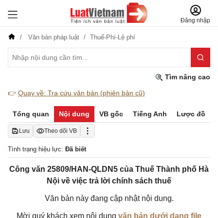
Đăng nhập
Văn bản pháp luật
Thuế-Phí-Lệ phí
Tìm nâng cao
👉
Quay về: Tra cứu văn bản (phiên bản cũ)
Tổng quan
Nội dung
VB gốc
Tiếng Anh
Lược đồ
Lưu
Theo dõi VB
Tình trạng hiệu lực:
Đã biết
Công văn 25809/HAN-QLDN5 của Thuế Thành phố Hà
Nội về việc trả lời chính sách thuế
Văn bản này đang cập nhật nội dung.
Mời quý khách xem nội dung
văn bản dưới dạng file