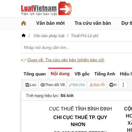
Văn bản mới
Tra cứu văn bản
Dự t
Văn bản pháp luật
Thuế-Phí-Lệ phí
👉
Quay về: Tra cứu văn bản (phiên bản cũ)
Nội dung
Tổng quan
VB gốc
Tiếng Anh
Hiệu 
Lưu
Theo dõi VB
Ghi chú
Báo lỗi
In
Tình trạng hiệu lực:
Đã biết
C
ỤC THUẾ TỈNH BÌNH ĐỊNH
C
Ộ
H
CHI CỤC THUẾ TP. QUY
X
NHƠN
H