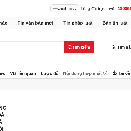
|
Danh mục
Tổng đài trực tuyến
19006
hảo
Tin văn bản mới
Tin pháp luật
Bản tin luật
Tìm kiếm
Tìm nâ
lực
VB liên quan
Lược đồ
Nội dung hợp nhất
Tải về
NG
OÀ
Ã
ỘI