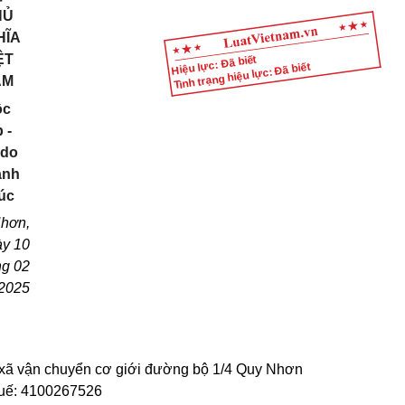
HỦ
HĨA
ỆT
Hiệu lực: Đã biết
Tình trạng hiệu lực: Đã biết
AM
ộc
 -
 do
ạnh
úc
hơn,
ày 10
ng 02
2025
xã vận chuyển cơ giới đường bộ 1/4 Quy Nhơn
huế: 4100267526