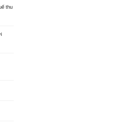
uế thu
i