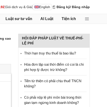
|
|
192
Gói dịch vụ & Giá
English
Đăng ký
/ Đăng nhập
Luật sư tư vấn
AI Luật
Tiện ích
HỎI ĐÁP PHÁP LUẬT VỀ THUẾ-PHÍ-
ng cao
LỆ PHÍ
Thời hạn truy thu thuế là bao lâu?
Hóa đơn lập sai thời điểm có coi là chi
phí hợp lý được trừ không?
Tiền từ thiện có phải chịu thuế TNCN
không?
Có phải nộp lệ phí môn bài trong thời
gian tạm ngừng kinh doanh không?