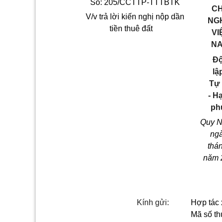
Số: 205/CCTTP-TTTBTK
C
V/v trả lời kiến nghị nộp dần
NG
tiền thuê đất
VI
N
Đ
lập
Tự
- H
ph
Quy N
ng
thá
năm 
Kính gửi:
Hợp tác 
Mã số t