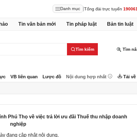
|
Danh mục
Tổng đài trực tuyến
19006
hảo
Tin văn bản mới
Tin pháp luật
Bản tin luật
Tìm kiếm
Tìm nâ
lực
VB liên quan
Lược đồ
Nội dung hợp nhất
Tải về
h Phú Thọ về việc trả lời ưu đãi Thuế thu nhập doanh
nghiệp
ày đang cập nhật nội dung.