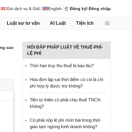
|
|
192
Gói dịch vụ & Giá
English
Đăng ký
/ Đăng nhập
Luật sư tư vấn
AI Luật
Tiện ích
HỎI ĐÁP PHÁP LUẬT VỀ THUẾ-PHÍ-
ng cao
LỆ PHÍ
Thời hạn truy thu thuế là bao lâu?
Hóa đơn lập sai thời điểm có coi là chi
phí hợp lý được trừ không?
Tiền từ thiện có phải chịu thuế TNCN
không?
Có phải nộp lệ phí môn bài trong thời
gian tạm ngừng kinh doanh không?