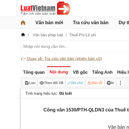
Văn bản mới
Tra cứu văn bản
Dự t
Văn bản pháp luật
Thuế-Phí-Lệ phí
👉
Quay về: Tra cứu văn bản (phiên bản cũ)
Nội dung
Tổng quan
VB gốc
Tiếng Anh
Hiệu 
Lưu
Theo dõi VB
Ghi chú
Báo lỗi
In
Tình trạng hiệu lực:
Đã biết
Công văn 1530/PTH-QLDN3 của Thuế tỉn
Văn bản n