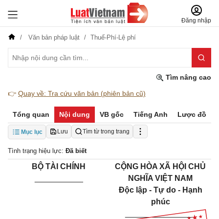
Đăng nhập
Văn bản pháp luật
Thuế-Phí-Lệ phí
Tìm nâng cao
👉
Quay về: Tra cứu văn bản (phiên bản cũ)
Tổng quan
Nội dung
VB gốc
Tiếng Anh
Lược đồ
Lưu
Tìm từ trong trang
Mục lục
Tình trạng hiệu lực:
Đã biết
BỘ TÀI CHÍNH
CỘNG HÒA XÃ HỘI CHỦ
___________
NGHĨA VIỆT NAM
Độc lập - Tự do - Hạnh
phúc
________________