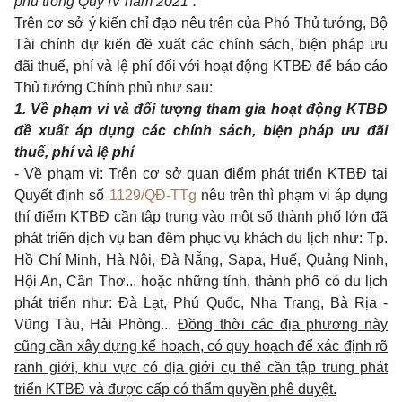
phủ trong Quý IV năm 2021”.
Trên cơ sở ý kiến chỉ đạo nêu trên của Phó Thủ tướng, Bộ
Tài chính dự kiến đề xuất các chính sách, biện pháp ưu
đãi thuế, phí và lệ phí đối với hoạt động KTBĐ để báo cáo
Thủ tướng Chính phủ như sau:
1. Về phạm vi và đối tượng tham gia hoạt động KTBĐ
đề xuất áp dụng các chính sách, biện pháp ưu đãi
thuế, phí và lệ phí
- Về phạm vi: Trên cơ sở quan điểm phát triển KTBĐ tại
Quyết định số
1129/QĐ-TTg
nêu trên thì phạm vi áp dụng
thí điểm KTBĐ cần tập trung vào một số thành phố lớn đã
phát triển dịch vụ ban đêm phục vụ khách du lịch như: Tp.
Hồ Chí Minh, Hà Nội, Đà Nẵng, Sapa, Huế, Quảng Ninh,
Hội An, Cần Thơ... hoặc những tỉnh, thành phố có du lịch
phát triển như: Đà Lạt, Phú Quốc, Nha Trang, Bà Rịa -
Vũng Tàu, Hải Phòng...
Đồng thời các địa phương này
cũng cần xây dựng kế hoạch, có quy hoạch để xác định rõ
ranh giới, khu vực có địa giới cụ thể cần tập trung phát
triển KTBĐ và được cấp có thẩm quyền phê duyệt.