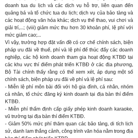
doanh tua du lịch và các dịch vụ hỗ trợ, liên quan đến
quảng bá và tổ chức tua du lịch; dịch vụ của bảo tàng và
các hoạt động văn hóa khác; dịch vụ thể thao, vui chơi và
giải trí,...; (viii) giảm mức thu hơn 30 khoản phí, lệ phí với
mức giảm cao;...
Vì vậy, trường hợp đặt vấn đề có cơ chế chính sách, biện
pháp ưu đãi về thuế, phí và lệ phí để thúc đẩy các doanh
nghiệp, các hộ kinh doanh tham gia hoạt động KTBĐ tại
các khu vực thí điểm phát triển KTBĐ ở các địa phương,
Bộ Tài chính thấy rằng có thể xem xét, áp dụng một số
chính sách, biện pháp ưu đãi về phí và lệ phí sau:
- Miễn lệ phí môn bài đối với hộ gia đình, cá nhân, nhóm
cá nhân, tổ chức đăng ký kinh doanh tại địa bàn thí điểm
KTBĐ.
- Miễn phí thẩm định cấp giấy phép kinh doanh karaoke,
vũ trường tại địa bàn thí điểm KTBĐ.
- Giảm 50% mức phí thăm quan các bảo tàng, di tích lịch
sử, danh lam thắng cảnh, công trình văn hóa nằm trong địa