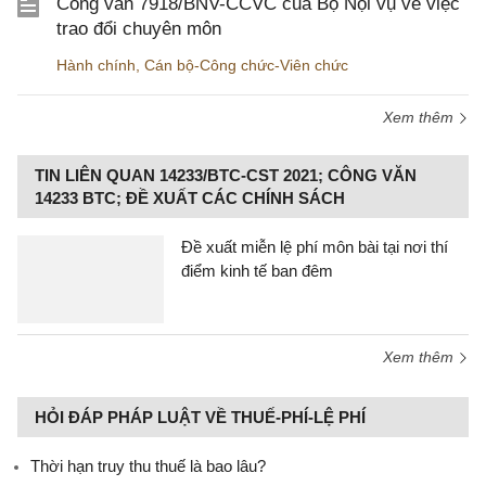
Công văn 7918/BNV-CCVC của Bộ Nội vụ về việc
trao đổi chuyên môn
Hành chính
,
Cán bộ-Công chức-Viên chức
Xem thêm
TIN LIÊN QUAN 14233/BTC-CST 2021; CÔNG VĂN
14233 BTC; ĐỀ XUẤT CÁC CHÍNH SÁCH
Đề xuất miễn lệ phí môn bài tại nơi thí
điểm kinh tế ban đêm
Xem thêm
HỎI ĐÁP PHÁP LUẬT VỀ THUẾ-PHÍ-LỆ PHÍ
Thời hạn truy thu thuế là bao lâu?