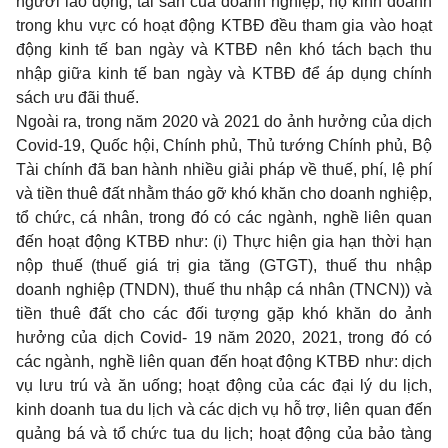
người lao động, tài sản của doanh nghiệp, hộ kinh doanh
trong khu vực có hoạt động KTBĐ đều tham gia vào hoạt
động kinh tế ban ngày và KTBĐ nên khó tách bạch thu
nhập giữa kinh tế ban ngày và KTBĐ để áp dụng chính
sách ưu đãi thuế.
Ngoài ra, trong năm 2020 và 2021 do ảnh hưởng của dịch
Covid-19, Quốc hội, Chính phủ, Thủ tướng Chính phủ, Bộ
Tài chính đã ban hành nhiều giải pháp về thuế, phí, lệ phí
và tiền thuê đất nhằm tháo gỡ khó khăn cho doanh nghiệp,
tổ chức, cá nhân, trong đó có các ngành, nghề liên quan
đến hoạt động KTBĐ như: (i) Thực hiện gia hạn thời hạn
nộp thuế (thuế giá trị gia tăng (GTGT), thuế thu nhập
doanh nghiệp (TNDN), thuế thu nhập cá nhân (TNCN)) và
tiền thuê đất cho các đối tượng gặp khó khăn do ảnh
hưởng của dịch Covid- 19 năm 2020, 2021, trong đó có
các ngành, nghề liên quan đến hoạt động KTBĐ như: dịch
vụ lưu trú và ăn uống; hoạt động của các đại lý du lịch,
kinh doanh tua du lịch và các dịch vụ hỗ trợ, liên quan đến
quảng bá và tổ chức tua du lịch; hoạt động của bảo tàng