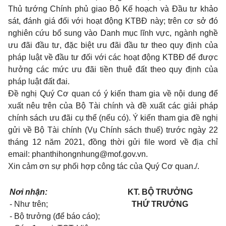
Thủ tướng Chính phủ giao Bộ Kế hoạch và Đầu tư khảo
sát, đánh giá đối với hoạt động KTBĐ này; trên cơ sở đó
nghiên cứu bổ sung vào Danh mục lĩnh vực, ngành nghề
ưu đãi đầu tư, đặc biệt ưu đãi đầu tư theo quy định của
pháp luật về đầu tư đối với các hoạt động KTBĐ để được
hưởng các mức ưu đãi tiền thuê đất theo quy định của
pháp luật đất đai.
Đề nghị Quý Cơ quan có ý kiến tham gia về nội dung để
xuất nêu trên của Bộ Tài chính và đề xuất các giải pháp
chính sách ưu đãi cụ thể (nếu có). Ý kiến tham gia đề nghị
gửi về Bộ Tài chính (Vụ Chính sách thuế) trước ngày 22
tháng 12 năm 2021, đồng thời gửi file word về địa chỉ
email:
phanthihongnhung@mof.gov.vn
.
Xin cảm ơn sự phối hợp công tác của Quý Cơ quan./.
Nơi nhận:
KT. BỘ TRƯỞNG
- Như trên;
THỨ TRƯỞNG
- Bộ trưởng (để báo cáo);