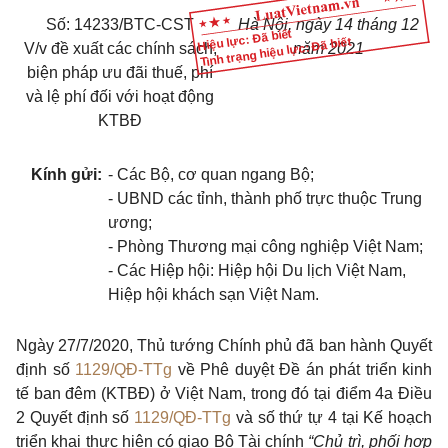
Số: 14233/BTC-CST
Hà Nội, ngày 14 tháng 12
Hiệu lực: Đã biết
Tình trạng hiệu lực: Đã biết
V/v đề xuất các chính sách,
năm 2021
biện pháp ưu đãi thuế, phí
và lệ phí đối với hoạt động
KTBĐ
Kính gửi:
- Các Bộ, cơ quan ngang Bộ;
- UBND các tỉnh, thành phố trực thuộc Trung
ương;
- Phòng Thương mại công nghiệp Việt Nam;
- Các Hiệp hội: Hiệp hội Du lịch Việt Nam,
Hiệp hội khách sạn Việt Nam.
Ngày 27/7/2020, Thủ tướng Chính phủ đã ban hành Quyết
định số
1129/QĐ-TTg
về Phê duyệt Đề án phát triển kinh
tế ban đêm (KTBĐ) ở Việt Nam, trong đó tại
điểm 4a Điều
2 Quyết định số
1129/QĐ-TTg
và số thứ tự 4 tại Kế hoạch
triển khai thực hiện có giao Bộ Tài chính
“Chủ trì, phối hợp