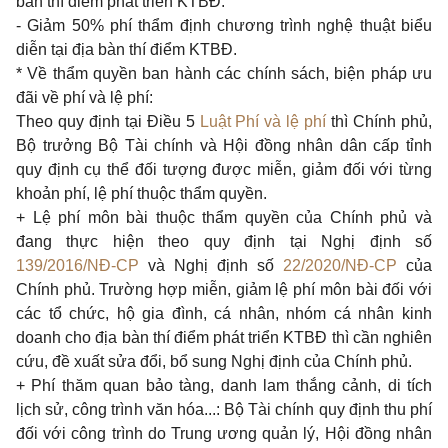
bàn thí điểm phát triển KTBĐ.
- Giảm 50% phí thẩm định chương trình nghệ thuật biểu
diễn tại địa bàn thí điểm KTBĐ.
* Về thẩm quyền ban hành các chính sách, biện pháp ưu
đãi về phí và lệ phí:
Theo quy định tại
Điều 5
Luật Phí và lệ phí
thì Chính phủ,
Bộ trưởng Bộ Tài chính và Hội đồng nhân dân cấp tỉnh
quy định cụ thể đối tượng được miễn, giảm đối với từng
khoản phí, lệ phí thuộc thẩm quyền.
+ Lệ phí môn bài thuộc thẩm quyền của Chính phủ và
đang thực hiện theo quy định tại Nghị định số
139/2016/NĐ-CP
và Nghị định số
22/2020/NĐ-CP
của
Chính phủ. Trường hợp miễn, giảm lệ phí môn bài đối với
các tổ chức, hộ gia đình, cá nhân, nhóm cá nhân kinh
doanh cho địa bàn thí điểm phát triển KTBĐ thì cần nghiên
cứu, đề xuất sửa đổi, bổ sung Nghị định của Chính phủ.
+ Phí thăm quan bảo tàng, danh lam thắng cảnh, di tích
lịch sử, công trình văn hóa...: Bộ Tài chính quy định thu phí
đối với công trình do Trung ương quản lý, Hội đồng nhân