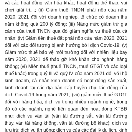
và các hoạt động văn hóa khác; hoạt động thể thao, vui
chơi giải trí,...; (ii) Giảm thuế TNDN phải nộp của năm
2020, 2021 đối với doanh nghiệp, tổ chức có doanh thu
năm không quá 200 tỷ đồng; (iii) Nâng mức giảm trừ gia
cảnh của thuế TNCN qua đó giảm nghĩa vụ thuế của cá
nhân; (iv) Giảm tiền thuê đất phải nộp của năm 2020, 2021
đối với các đối tượng bị ảnh hưởng bởi dịch Covid-19; (v)
Giảm mức thuế bảo vệ môi trường đối với nhiên liệu bay
năm 2020, 2021 để tháo gỡ khó khăn cho ngành hàng
không; (vi) Miễn thuế (thuế TNCN, thuế GTGT và các loại
thuế khác) trong quý III và quý IV của năm 2021 đối với hộ
kinh doanh, cá nhân kinh doanh có hoạt động sản xuất,
kinh doanh tại các địa bàn cấp huyện chịu tác động của
dịch Covid-19 trong năm 2021; (vii) giảm mức thuế GTGT
đối với hàng hóa, dịch vụ trong nhiều ngành nghề, trong
đó có các ngành, nghề liên quan đến hoạt động KTBĐ
như: dịch vụ vận tải (vận tải đường sắt, vận tải đường
thủy, vận tải hàng không, vận tải đường bộ khác); dịch vụ
lưu trú; dịch vụ ăn uống; dịch vụ của các đại lý du lịch, kinh