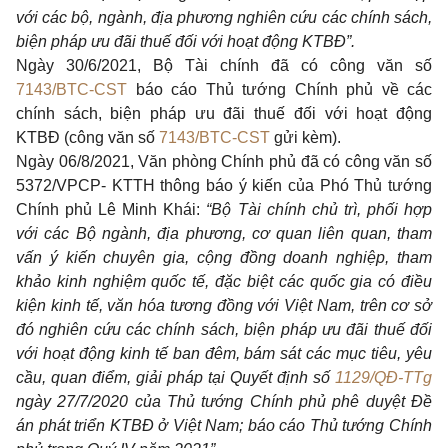
với các bộ, ngành, địa phương nghiên cứu các chính sách,
biện pháp ưu đãi thuế đối với hoạt động KTBĐ”.
Ngày 30/6/2021, Bộ Tài chính đã có công văn số
7143/BTC-CST
báo cáo Thủ tướng Chính phủ về các
chính sách, biện pháp ưu đãi thuế đối với hoạt động
KTBĐ (công văn số
7143/BTC-CST
gửi kèm).
Ngày 06/8/2021, Văn phòng Chính phủ đã có công văn số
5372/VPCP- KTTH thông báo ý kiến của Phó Thủ tướng
Chính phủ Lê Minh Khái:
“Bộ Tài chính chủ trì, phối hợp
với các Bộ ngành, địa phương, cơ quan liên quan, tham
vấn ý kiến chuyên gia, cộng đồng doanh nghiệp, tham
khảo kinh nghiệm quốc tế, đặc biệt các quốc gia có điều
kiện kinh tế, văn hóa tương đồng với Việt Nam, trên cơ sở
đó nghiên cứu các chính sách, biện pháp ưu đãi thuế đối
với hoạt động kinh tế ban đêm, bám sát các mục tiêu, yêu
cầu, quan điểm, giải pháp tại Quyết định số
1129/QĐ-TTg
ngày 27/7/2020 của Thủ tướng Chính phủ phê duyệt Đề
án phát triển KTBĐ ở Việt Nam; báo cáo Thủ tướng Chính