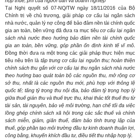
nộp thuế, phí của người dân và doanh nghiệp
Tại Nghị quyết số 07-NQ/TW ngày 18/11/2016 của Bộ
Chính trị về chủ trương, giải pháp cơ cấu lại ngân sách
nhà nước, quản lý nợ công để bảo đảm nền tài chính quốc
gia an toàn, bền vững đã đưa ra mục tiêu
cơ cấu lại ngân
sách nhà nước theo hướng bảo đảm nền tài chính quốc
gia an toàn, bền vững, góp phần ổn định kinh tế vĩ mô
.
Đồng thời đưa ra một trong các giải pháp thực hiện mục
tiêu nêu trên là
tập trung cơ cấu lại nguồn thu; hoàn thiện
chính sách thu gắn với cơ cấu lại thu ngân sách nhà nước
theo hướng bao quát toàn bộ các nguồn thu, mở rộng cơ
sở thu, nhất là các nguồn thu mới, phù hợp với thông lệ
quốc tế; tăng tỷ trọng thu nội địa, bảo đảm tỷ trọng hợp lý
giữa thuế gián thu và thuế trực thu, khai thác tốt thuế thu từ
tài sản, tài nguyên, bảo vệ môi trường, hạn chế tối đa việc
lồng ghép chính sách xã hội trong các sắc thuế và chính
sách miễn, giảm, giãn thuế, đảm bảo tính trung lập của
thuế, góp phần tạo môi trường đầu tư kinh doanh thuận lợi,
công bằng, khuyến khích đầu tư, điều tiết thu nhập hợp lý.