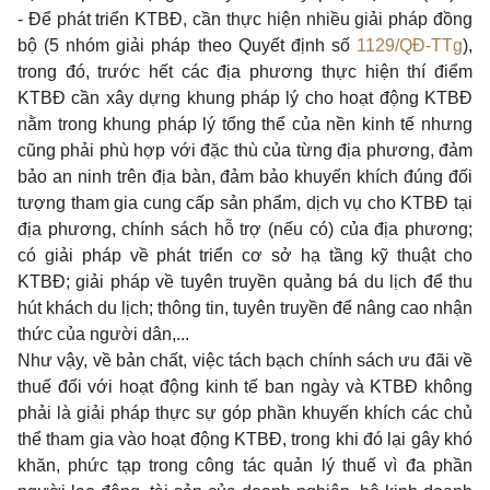
- Để phát triển KTBĐ, cần thực hiện nhiều giải pháp đồng
bộ (5 nhóm giải pháp theo Quyết định số
1129/QĐ-TTg
),
trong đó, trước hết các địa phương thực hiện thí điểm
KTBĐ cần xây dựng khung pháp lý cho hoạt động KTBĐ
nằm trong khung pháp lý tổng thể của nền kinh tế nhưng
cũng phải phù hợp với đặc thù của từng địa phương, đảm
bảo an ninh trên địa bàn, đảm bảo khuyến khích đúng đối
tượng tham gia cung cấp sản phẩm, dịch vụ cho KTBĐ tại
địa phương, chính sách hỗ trợ (nếu có) của địa phương;
có giải pháp về phát triển cơ sở hạ tầng kỹ thuật cho
KTBĐ; giải pháp về tuyên truyền quảng bá du lịch để thu
hút khách du lịch; thông tin, tuyên truyền để nâng cao nhận
thức của người dân,...
Như vậy, về bản chất, việc tách bạch chính sách ưu đãi về
thuế đối với hoạt động kinh tế ban ngày và KTBĐ không
phải là giải pháp thực sự góp phần khuyến khích các chủ
thể tham gia vào hoạt động KTBĐ, trong khi đó lại gây khó
khăn, phức tạp trong công tác quản lý thuế vì đa phần