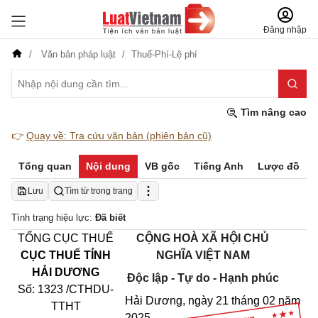
Đăng nhập
Văn bản pháp luật
Thuế-Phí-Lệ phí
Tìm nâng cao
👉
Quay về: Tra cứu văn bản (phiên bản cũ)
Tổng quan
Nội dung
VB gốc
Tiếng Anh
Lược đồ
Lưu
Tìm từ trong trang
Tình trạng hiệu lực:
Đã biết
TỔNG CỤC THUẾ
C
Ộ
NG HOÀ XÃ HỘI CHỦ
CỤC THUẾ TỈNH
NGHĨA VIỆT NAM
HẢI DƯƠNG
Độc lập - Tự do - Hạnh phúc
Số: 1323 /CTHDU-
Hải Dương, ngày 21 tháng 02
năm
TTHT
2025