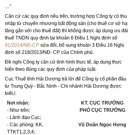
…”
Căn cứ các quy định nêu trên, trường hợp Công ty có thu
nhập từ chuyển nhượng bất động sản (cho thuê cơ sở hạ
tầng gắn với cho thuê đất) thì không được áp dụng ưu đãi
thuế TNDN quy định tại khoản 6 Điều 1 Nghị định số
91/2014/NĐ-CP
sửa đổi, bổ sung khoản 3 Điều 16 Nghị
định số 218/2013/NĐ- CP của Chính phủ.
Đề nghị Công ty căn cứ tình hình thực tế, áp dụng thực
hiện theo đúng các quy định của pháp luật.
Cục Thuế tỉnh Hải Dương trả lời để Công ty cổ phần đầu
tư Trung Quý - Bắc Ninh - Chi nhánh Hải Dương được
biết./.
Nơi nhận:
KT. C
ỤC TRƯỞNG
-
Như trên;
PHÓ C
ỤC TRƯỞNG
-
Lãnh đạo Cục;
-
Các phòng: KK,
Vũ Doãn Ngọc Hưng
TTKT1,2,3,4;