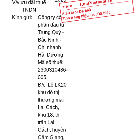
V/v ưu đãi thuế
TNDN
Hiệu lực: Đã biết
Tình trạng hiệu lực: Đã biết
Kính gửi:
Công ty cổ
phần đầu tư
Trung Quý -
Bắc Ninh -
Chi nhánh
Hải Dương
Mã số thuế:
2300310486-
005
Đ/c: Lô LK20
khu đô thị
thương mại
Lai Cách,
khu 18, thị
trấn Lai
Cách,
huyện
Cẩm Giàng,