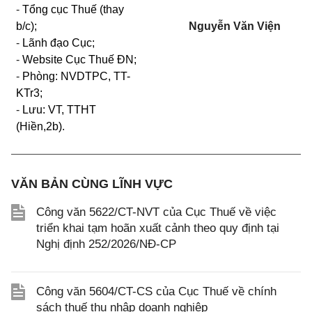
-
Tổng cục Thuế (thay
b/c);
Nguyễn Văn Viện
-
Lãnh đạo Cục;
-
Website Cục Thuế ĐN;
-
Phòng: NVDTPC, TT-
KTr3;
-
Lưu: VT, TTHT
(Hiền,2b).
VĂN BẢN CÙNG LĨNH VỰC
Công văn 5622/CT-NVT của Cục Thuế về việc
triển khai tạm hoãn xuất cảnh theo quy định tại
Nghị định 252/2026/NĐ-CP
Công văn 5604/CT-CS của Cục Thuế về chính
sách thuế thu nhập doanh nghiệp