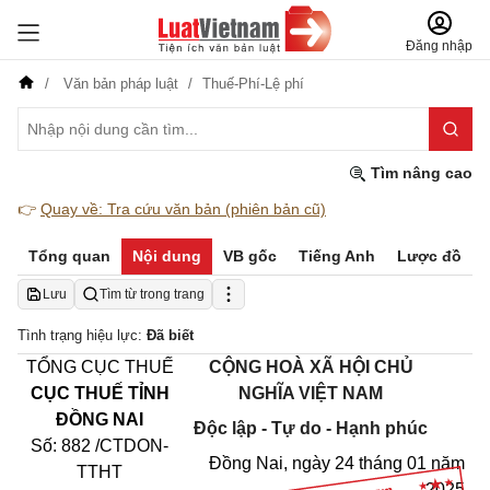
Đăng nhập
Văn bản pháp luật
Thuế-Phí-Lệ phí
Tìm nâng cao
👉
Quay về: Tra cứu văn bản (phiên bản cũ)
Tổng quan
Nội dung
VB gốc
Tiếng Anh
Lược đồ
Lưu
Tìm từ trong trang
Tình trạng hiệu lực:
Đã biết
TỔNG CỤC THUẾ
C
Ộ
NG HOÀ XÃ HỘI CHỦ
CỤC THUẾ TỈNH
NGHĨA VIỆT NAM
ĐỒNG NAI
Độc lập - Tự do - Hạnh phúc
Số: 882 /CTDON-
Đồng Nai, ngày 24 tháng 01 năm
TTHT
2025