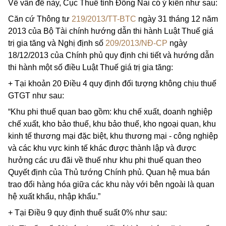
Về vấn đề này, Cục Thuế tỉnh Đồng Nai có ý kiến như sau:
Căn cứ Thông tư
219/2013/TT-BTC
ngày 31 tháng 12 năm
2013 của Bộ Tài chính hướng dẫn thi hành Luật Thuế giá
trị gia tăng và Nghị định số
209/2013/NĐ-CP
ngày
18/12/2013 của Chính phủ quy định chi tiết và hướng dẫn
thi hành một số điều Luật Thuế giá trị gia tăng:
+
Tại khoản 20 Điều 4 quy định đối tượng không chịu thuế
GTGT như sau:
“Khu phi thuế quan bao gồm: khu chế xuất, doanh nghiệp
chế xuất, kho bảo thuế, khu bảo thuế, kho ngoại quan, khu
kinh tế thương mại đặc biệt, khu thương mại - công nghiệp
và các khu vực kinh tế khác được thành lập và được
hưởng các ưu đãi về thuế như khu phi thuế quan theo
Quyết định của Thủ tướng Chính phủ. Quan hệ mua bán
trao đổi hàng hóa giữa các khu này với bên ngoài là quan
hệ xuất khẩu, nhập khẩu.”
+ Tại Điều 9 quy định thuế suất 0% như sau: