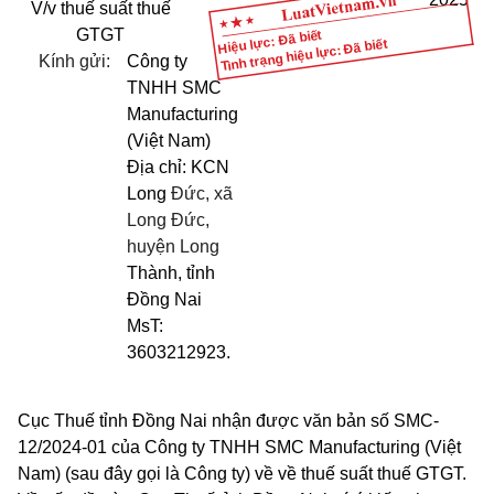
V/v thuế suất thuế
GTGT
Hiệu lực: Đã biết
Tình trạng hiệu lực: Đã biết
Kính gửi:
Công ty
TNHH SMC
Manufacturing
(Việt Nam)
Địa chỉ: KCN
Long
Đức, xã
Long Đức,
huyện Long
Thành, tỉnh
Đồng Nai
MsT:
3603212923.
Cục Thuế tỉnh Đồng Nai nhận được văn bản số SMC-
12/2024-01 của Công ty TNHH SMC Manufacturing (Việt
Nam) (sau đây gọi là Công ty) về về thuế suất thuế GTGT.