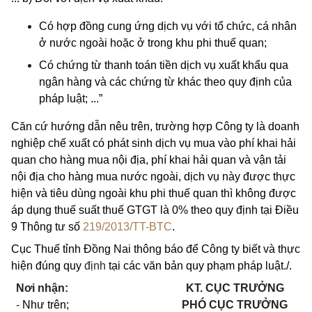
Có hợp đồng cung ứng dịch vụ với tổ chức, cá nhân
ở nước ngoài hoặc ở trong khu phi thuế quan;
Có chứng từ thanh toán tiền dịch vụ xuất khẩu qua
ngân hàng và các chứng từ khác theo quy định của
pháp luật; ...”
Căn cứ hướng dẫn nêu trên, trường hợp Công ty là doanh
nghiệp chế xuất có phát sinh dịch vụ mua vào phí khai hải
quan cho hàng mua nội địa, phí khai hải quan và vận tải
nội địa cho hàng mua nước ngoài, dịch vụ này được thực
hiện và tiêu dùng ngoài khu phi thuế quan thì không được
áp dụng thuế suất thuế GTGT là 0% theo quy định tại Điều
9 Thông tư số
219/2013/TT-BTC
.
Cục Thuế tỉnh Đồng Nai thông báo để Công ty biết và thực
hiện đúng quy
định
tại các văn bản quy phạm pháp luật./.
Nơi nhận:
KT. C
ỤC TRƯỞNG
-
Như trên;
PHÓ C
ỤC TRƯỞNG