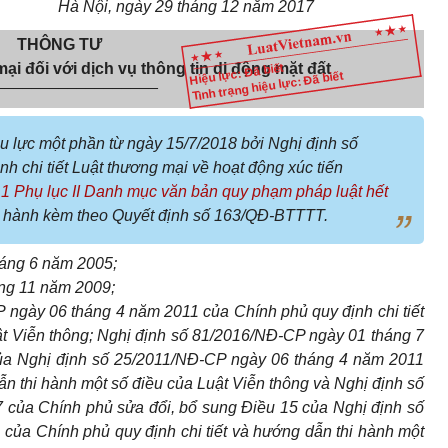
Hà Nội
, ngày
29
tháng
12
năm
2017
THÔNG TƯ
 đối với dịch vụ thông tin di động mặt đất
Hiệu lực: Đã biết
Tình trạng hiệu lực: Đã biết
__________________
u lực một phần từ ngày 15/7/2018 bởi Nghị định số
 chi tiết Luật thương mại về hoạt động xúc tiến
 1 Phụ lục II Danh mục văn bản quy phạm pháp luật hết
hành kèm theo Quyết định số 163/QĐ-BTTTT.
áng 6 năm 2005;
áng
11
năm 2009;
 ngày 06 tháng 4 năm 2011 của Chính phủ quy định chi tiết
ật Viễn thông; Nghị định số 81/2016/NĐ-CP ngày 01 tháng 7
a Nghị định số 25/201
1
/NĐ-CP ngày 06 tháng 4 năm 2011
ẫn thi hành một số điều của Luật Viễn thông và Nghị định số
 của Chính phủ s
ử
a đổi, bổ sung Điều 15 của Nghị định số
1
của Chính phủ quy định chi tiết và hướng dẫn thi hành một