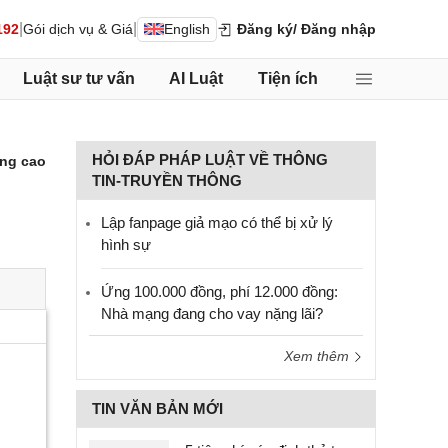
|
|
192
Gói dịch vụ & Giá
English
Đăng ký
/ Đăng nhập
Luật sư tư vấn
AI Luật
Tiện ích
HỎI ĐÁP PHÁP LUẬT VỀ THÔNG
ng cao
TIN-TRUYỀN THÔNG
Lập fanpage giả mạo có thể bị xử lý
hình sự
Ứng 100.000 đồng, phí 12.000 đồng:
Nhà mạng đang cho vay nặng lãi?
Xem thêm
TIN VĂN BẢN MỚI