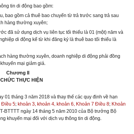
ông tin di động bao gồm:
au, bao gồm cả thuê bao chuyển từ trả trước sang trả sau
ách hàng thường xuyên;
ước đã sử dụng dịch vụ liên tục tối thiểu là 01 (một) năm và
hiệp di động kể từ khi đăng ký là thuê bao tối thiểu là
hách hàng thường xuyên, doanh nghiệp di động phải đồng
h khuyến mại giảm giá.
Chương II
 CHỨC THỰC HIỆN
ày 01 tháng 3 năm 2018 và thay thế các quy định về hạn
 Điều 5
;
khoản 3,
khoản 4,
khoản 6,
Khoản 7 Điều 8
;
Khoản
TT-BTTTT ngày 14 tháng 5 năm 2010 của Bộ trưởng Bộ
ng khuyến mại đối với dịch vụ thông tin di động.