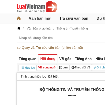
Văn bản mới
Tra cứu văn bản
Dự t
Văn bản pháp luật
Thông tin-Truyền thông
👉
Quay về: Tra cứu văn bản (phiên bản cũ)
Nội dung
Tổng quan
VB gốc
Tiếng Anh
Hiệu 
VB song ngữ
Lưu
Theo dõi VB
Ghi ch
Mục lục
Tình trạng hiệu lực:
Đã biết
B
Ộ
THÔNG TIN VÀ TRUYỀN THÔNG
-------