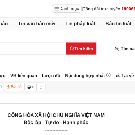
|
Danh mục
Tổng đài trực tuyến
19006
hảo
Tin văn bản mới
Tin pháp luật
Bản tin luật
Tìm kiếm
Tìm nâ
lực
VB liên quan
Lược đồ
Nội dung hợp nhất
Tải về
ú
Báo lỗi
In
CỘNG HÒA XÃ HỘI CHỦ NGHĨA VIỆT NAM
Độc lập - Tự do - Hạnh phúc
---------------