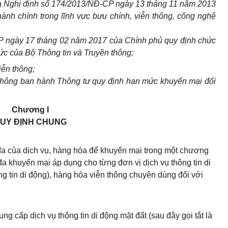
ủa Nghị định số 174/2013/NĐ-CP ngày 13 tháng 11 năm 2013
 hành chính
tr
ong lĩnh vực bưu ch
í
nh, viễn thông, công nghệ
P ngày 17 tháng 02 năm 2017 của Chính phủ quy định chức
ức của Bộ Thông tin và Truyền thông;
ễn thông;
thông ban hành Thông tư quy định hạn mức khuy
ế
n mại đối
Chương I
UY ĐỊNH CHUNG
i đa của dịch vụ, hàng hóa để khuyến mại trong một chương
i đa khuyến mại áp dụng cho từng đơn vị dịch vụ thông tin di
ông tin di động), hàng hóa viễn thông chuyên dùng đối với
 cấp dịch vụ thông tin di động mặt đất (sau đây gọi tắt là