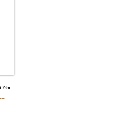
i Yến
TT-