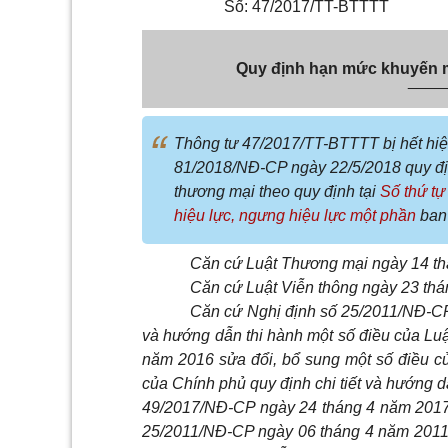
Số:
47
/2017/TT-BTTTT
Quy định hạn mức khuyến mại
____
Thông tư 47/2017/TT-BTTTT bị hết hiệ
81/2018/NĐ-CP ngày 22/5/2018 quy định
thương mại theo quy định tại
Số thứ tự
hiệu lực, ngưng hiệu lực một phần
ban 
Căn cứ Luật Thương mại ngày 14 th
Căn cứ Luật Vi
ễ
n thông ngày 23 th
C
ă
n cứ Nghị định s
ố
25/201
1
/NĐ-CP
và hướng dẫn thi hành một số điều của Lu
năm 2016 sửa đổi, b
ổ
sung một số điều củ
của Chính phủ quy định chi tiết và hướng d
49/2017/NĐ-CP ngày 24 tháng 4 năm 2017
25/2011/NĐ-CP ng
à
y 06 tháng 4 năm 201