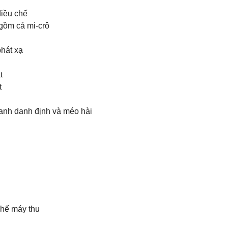
điều chế
 gồm cả mi-crô
phát xạ
t
t
hanh danh định và méo hài
chế máy thu