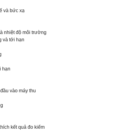
hế và bức xạ
và nhiệt độ môi trường
g và tới hạn
g
ới hạn
o đầu vào máy thu
ng
thích kết quả đo kiểm