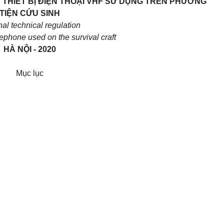
 THIẾT BỊ ĐIỆN THOẠI
VHF
SỬ DỤNG
TRÊN PHƯƠNG
TIỆN CỨU
SINH
al technical regulation
ephone used on the survival craft
HÀ NỘI
- 2020
Mục lục