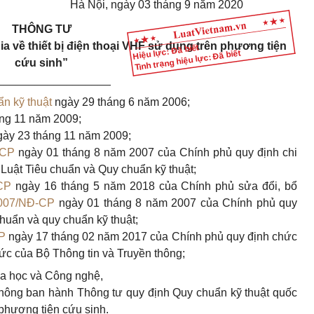
Hà Nội, ngày
03
tháng
9
năm 2020
THÔNG T
Ư
 về thiết bị điện thoại
VHF
sử dụng
trên
phương
tiện
Hiệu lực: Đã biết
Tình trạng hiệu lực: Đã biết
cứu sinh”
__________________
ẩn kỹ thuật
ngày 29 tháng 6 năm 2006;
áng 11 năm 2009;
gày 23 tháng 11 năm 2009;
-CP
ngày 01 tháng 8 năm 2007 của Chính phủ quy định chi
 Luật
Tiêu chuẩn và Quy chuẩn kỹ thuật;
CP
ngày 16 tháng 5 năm 2018 của Chính phủ sửa đổi, bổ
007/NĐ-CP
ngày 01 tháng 8 năm 2007 của Chính phủ quy
huẩn và quy chuẩn kỹ thuật;
P
ngày 17 tháng 02 năm 2017 của Chính phủ quy định chức
ức của Bộ Thông tin và Truyền thông;
a học và Công nghệ,
thông ban hành Thông tư quy định Quy chuẩn kỹ thuật quốc
phương tiện cứu sinh.