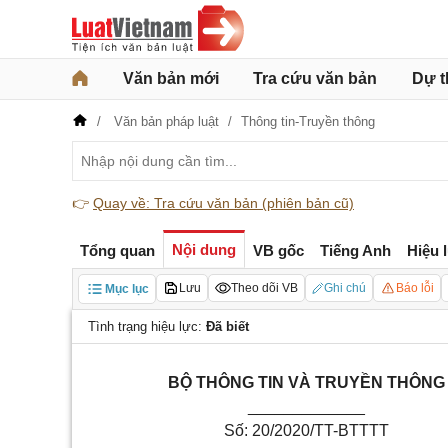
Văn bản mới
Tra cứu văn bản
Dự t
Văn bản pháp luật
Thông tin-Truyền thông
👉
Quay về: Tra cứu văn bản (phiên bản cũ)
Nội dung
Tổng quan
VB gốc
Tiếng Anh
Hiệu 
Lưu
Theo dõi VB
Ghi chú
Báo lỗi
Mục lục
Tình trạng hiệu lực:
Đã biết
B
Ộ
THÔNG TIN VÀ TRUYỀN THÔNG
_____________
Số: 20/2020/TT-BTTTT