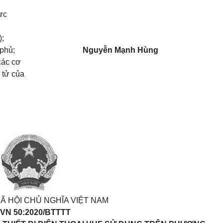
ực
);
 phủ;
Nguyễn Mạnh Hùng
các cơ
 tử của
Ã HỘI CHỦ NGHĨA VIỆT NAM
VN 50:2020/BTTTT