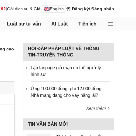
|
|
192
Gói dịch vụ & Giá
English
Đăng ký
/ Đăng nhập
Luật sư tư vấn
AI Luật
Tiện ích
HỎI ĐÁP PHÁP LUẬT VỀ THÔNG
ng cao
TIN-TRUYỀN THÔNG
Lập fanpage giả mạo có thể bị xử lý
hình sự
Ứng 100.000 đồng, phí 12.000 đồng:
Nhà mạng đang cho vay nặng lãi?
Xem thêm
TIN VĂN BẢN MỚI