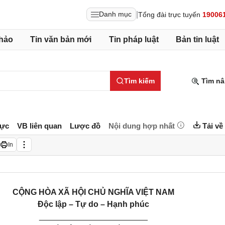
|
Danh mục
Tổng đài trực tuyến
19006
hảo
Tin văn bản mới
Tin pháp luật
Bản tin luật
Tìm kiếm
Tìm nâ
lực
VB liên quan
Lược đồ
Nội dung hợp nhất
Tải về
In
CỘNG HÒA XÃ HỘI CHỦ NGHĨA VIỆT NAM
Độc lập – Tự do – Hạnh phúc
________________________