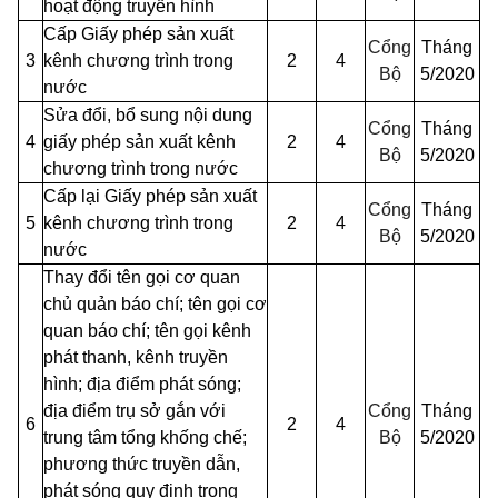
hoạt động truyền hình
Cấp Giấy phép sản xuất
Cổng
Tháng
3
kênh chương trình trong
2
4
Bộ
5/2020
nước
Sửa đổi, bổ sung nội dung
Cổng
Tháng
4
giấy phép sản xuất kênh
2
4
Bộ
5/2020
chương trình trong nước
Cấp lại Giấy phép sản xuất
Cổng
Tháng
5
kênh chương trình trong
2
4
Bộ
5/2020
nước
Thay đổi tên gọi cơ quan
chủ quản báo chí; tên gọi cơ
quan báo chí; tên gọi kênh
phát thanh, kênh truyền
hình; địa
điểm
phát sóng;
địa điểm trụ sở gắn với
Cổng
Tháng
6
2
4
trung tâm tổng khống chế;
Bộ
5/2020
phương thức truyền dẫn,
phát sóng quy định trong