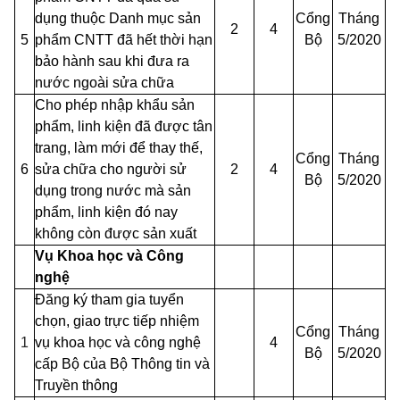
dụng thuộc Danh mục sản
Cổng
Tháng
2
4
5
phẩm CNTT đã hết thời hạn
Bộ
5/2020
bảo hành sau khi đưa ra
nước ngoài sửa chữa
Cho phép nhập khẩu sản
phẩm, linh kiện đã được tân
trang, làm mới để thay thế,
Cổng
Tháng
6
sửa chữa cho người sử
2
4
Bộ
5/2020
dụng trong nước mà sản
phẩm, linh kiện đó nay
không còn được sản xuất
Vụ Khoa học và Công
nghệ
Đăng ký tham gia tuyển
chọn, giao trực tiếp nhiệm
Cổng
Tháng
1
vụ khoa học và công nghệ
4
Bộ
5/2020
cấp Bộ của Bộ Thông tin và
Truyền thông