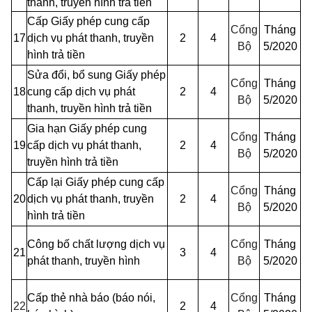
thanh, truyền hình trả tiền
Cấp Giấy phép cung cấp
Cổng
Tháng
17
dịch vụ phát thanh, truyền
2
4
Bộ
5/2020
hình trả tiền
Sửa đổi, bổ sung Giấy phép
Cổng
Tháng
18
cung cấp dịch vụ phát
2
4
Bộ
5/2020
thanh, truyền hình trả tiền
Gia hạn Giấy phép cung
Cổng
Tháng
19
cấp dịch vụ phát thanh,
2
4
Bộ
5/2020
truyền hình trả tiền
Cấp lại Giấy phép cung cấp
Cổng
Tháng
20
dịch vụ phát thanh, truyền
2
4
Bộ
5/2020
hình trả tiền
Công bố chất lượng dịch vụ
Cổng
Tháng
21
3
4
phát thanh, truyền hình
Bộ
5/2020
Cấp thẻ
nhà báo (báo nói,
Cổng
Tháng
22
2
4