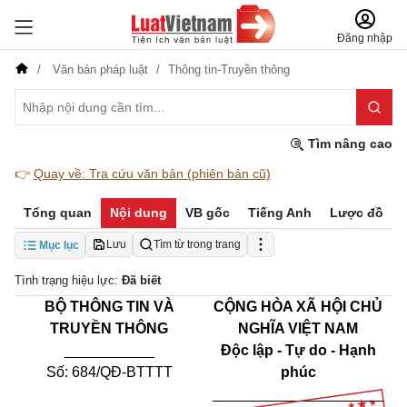
Đăng nhập
Văn bản pháp luật
Thông tin-Truyền thông
Tìm nâng cao
👉
Quay về: Tra cứu văn bản (phiên bản cũ)
Tổng quan
Nội dung
VB gốc
Tiếng Anh
Lược đồ
Lưu
Tìm từ trong trang
Mục lục
Tình trạng hiệu lực:
Đã biết
BỘ THÔNG TIN VÀ
CỘNG HÒA XÃ HỘI CHỦ
TRUYỀN THÔNG
NGHĨA VIỆT NAM
___________
Độc lập - Tự do - Hạnh
Số: 684/QĐ-BTTTT
phúc
_____________________