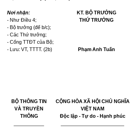
Nơi nhận:
KT. BỘ TRƯỞNG
- Như Điều 4;
THỨ TRƯỞNG
- Bộ trưởng (để b/c);
- Các Thứ trưởng;
- Cổng TTĐT của Bộ;
- Lưu: VT, TTTT. (2b)
Phạm Anh Tuấn
BỘ THÔNG TIN
CỘNG HÒA XÃ HỘI CHỦ NGHĨA
VÀ TRUYỀN
VIỆT NAM
THÔNG
Độc lập - Tự do - Hạnh phúc
___________
_____________________
__