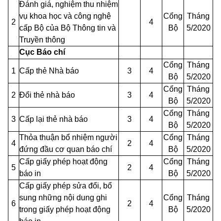
Đánh giá, nghiệm thu nhiệm
vụ khoa học và công nghệ
Cổng
Tháng
2
4
cấp Bộ của Bộ Thông tin và
Bộ
5/2020
Truyền thông
Cục Báo chí
Cổng
Tháng
1
Cấp thẻ Nhà báo
3
4
Bộ
5/2020
Cổng
Tháng
2
Đổi thẻ nhà báo
3
4
Bộ
5/2020
Cổng
Tháng
3
Cấp lại thẻ nhà báo
3
4
Bộ
5/2020
Thỏa thuận bổ nhiệm người
Cổng
Tháng
4
2
4
đứng đầu cơ quan báo chí
Bộ
5/2020
Cấp giấy phép hoạt động
Cổng
Tháng
5
2
4
báo in
Bộ
5/2020
Cấp giấy phép sửa đổi, bổ
sung những nội dung ghi
Cổng
Tháng
6
2
4
trong giấy phép hoạt động
Bộ
5/2020