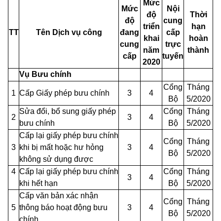
Mức
Mức
Nội
độ
Thời
độ
cung
triển
hạn
TT
Tên Dịch vụ công
đang
cấp
khai
hoàn
cung
trực
năm
thành
cấp
tuyến
2020
Vụ
Bưu
chính
Cổng
Tháng
1
Cấp Giấy phép bưu chính
3
4
Bộ
5/2020
Sửa đổi, bổ sung giấy phép
Cổng
Tháng
2
3
4
bưu chính
Bộ
5/2020
Cấp lại giấy phép bưu chính
Cổng
Tháng
3
khi bị
mất
hoặc hư hỏng
3
4
Bộ
5/2020
không sử dụng được
4
Cấp lại giấy phép bưu chính
Cổng
Tháng
3
4
khi hết hạn
Bộ
5/2020
Cấp văn bản xác nhận
Cổng
Tháng
5
thông báo hoạt động bưu
3
4
Bộ
5/2020
chính