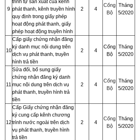
trình tự sản xuất của kênh
Cổng
Tháng
9
phát thanh, kênh truyền hình
2
4
Bộ
5/2020
quy định trong giấy phép
hoạt động phát thanh, giấy
phép hoạt động truyền hình
Cấp giấy chứng nhận đăng
ký danh mục nội dung trên
Cổng
Tháng
10
2
4
dịch vụ phát thanh, truyền
Bộ
5/2020
hình trả
tiền
Sửa đổi, bổ sung giấy
chứng nhận đăng ký danh
Cổng
Tháng
11
mục nội dung trên dịch vụ
2
4
Bộ
5/2020
phát thanh, truyền hình trả
tiền
Cấp Giấy chứng nhận đăng
ký cung cấp kênh chương
Cổng
Tháng
12
trình nước ngoài trên dịch
2
4
Bộ
5/2020
vụ phát thanh, truyền hình
trả tiền