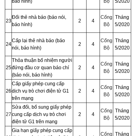
báo hình)
Bộ
5/2020
Đổi thẻ nhà báo (báo nói,
Cổng
Tháng
23
2
4
báo hình)
Bộ
5/2020
Cấp lại thẻ nhà báo (báo
Cổng
Tháng
24
2
4
nói, báo hình)
Bộ
5/2020
Thỏa thuận bổ nhiệm người
Cổng
Tháng
25
đứng đầu cơ quan báo chí
2
4
Bộ
5/2020
(báo nói, báo hình)
Cấp giấy phép cung cấp
Cổng
Tháng
26
dịch vụ trò chơi điện tử G1
2
4
Bộ
5/2020
trên mạng
Sửa đổi, bổ sung giấy phép
Cổng
Tháng
27
cung cấp dịch vụ trò chơi
2
4
Bộ
5/2020
điện tử G1 trên mạng
Gia hạn giấy phép cung cấp
Cổng
Tháng