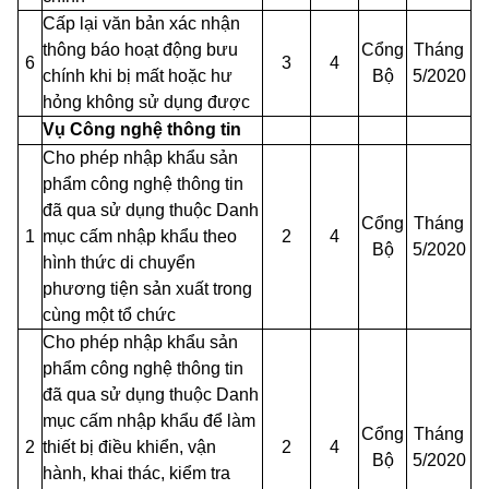
Cấp
lại văn bản xác nhận
thông báo hoạt động bưu
Cổng
Tháng
6
3
4
chính khi bị
mất
hoặc hư
Bộ
5/2020
hỏng không sử dụng được
Vụ Công nghệ thông tin
Cho phép nhập khẩu sản
phẩm công nghệ thông tin
đã qua sử dụng thuộc Danh
Cổng
Tháng
1
mục cấm nhập khẩu theo
2
4
Bộ
5/2020
hình thức di chuyển
phương tiện sản xuất trong
cùng một tổ chức
Cho phép nhập khẩu sản
phẩm công nghệ thông tin
đã qua sử dụng thuộc Danh
mục cấm nhập khẩu để làm
Cổng
Tháng
2
thiết bị điều khiển, vận
2
4
Bộ
5/2020
hành, khai thác, kiểm tra