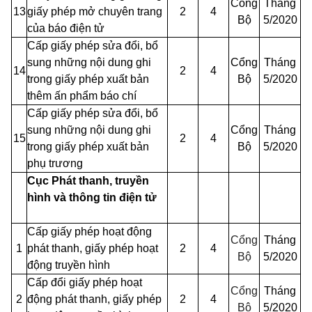
Cổng
Tháng
13
giấy phép mở chuyên trang
2
4
Bộ
5/2020
của báo điện tử
Cấp giấy phép sửa đổi, bổ
sung những nội dung ghi
Cổng
Tháng
14
2
4
trong giấy phép xuất bản
Bộ
5/2020
thêm
ấn phẩm báo chí
Cấp
giấy phép sửa đổi, bổ
sung những nội dung ghi
Cổng
Tháng
15
2
4
trong giấy phép xuất bản
Bộ
5/2020
phụ trương
Cục Phát thanh, truyền
hình và thông tin
điện tử
Cấp giấy phép hoạt động
Cổng
Tháng
1
phát thanh, giấy phép hoạt
2
4
Bộ
5/2020
động truyền hình
Cấp đổi giấy phép hoạt
Cổng
Tháng
2
động phát thanh, giấy phép
2
4
Bộ
5/2020