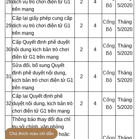
28
dịch vụ trò chơi điện tử G1
2
4
Bộ
5/2020
trên mạng
Cấp lại giấy phép cung cấp
Cổng
Tháng
29
dịch vụ trò chơi điện tử G1
2
4
Bộ
5/2020
trên mạng
Cấp Quyết định phê duyệt
Cổng
Tháng
30
nội dung kịch bản trò chơi
2
4
Bộ
5/2020
điện tử G1 trên mạng
Sửa đổi, bổ sung Quyết
định phê duyệt nội dung,
Cổng
Tháng
31
2
4
kịch bản trò chơi điện tử G1
Bộ
5/2020
trên mạng
Cấp lại Quyết định phê
Cổng
Tháng
32
duyệt nội dung, kịch bản trò
2
4
Bộ
5/2020
chơi điện tử G1 trên mạng
Thông báo thay đổi địa chỉ
trụ sở chính, văn phòng
Chú thích màu chỉ dẫn
giao dịch, địa chỉ đặt hoặc
Cổng
Tháng