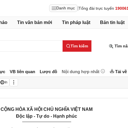
|
Danh mục
Tổng đài trực tuyến
19006
hảo
Tin văn bản mới
Tin pháp luật
Bản tin luật
Tìm kiếm
Tìm nâ
lực
VB liên quan
Lược đồ
Nội dung hợp nhất
Tải về
In
CỘNG HÒA XÃ HỘI CHỦ NGHĨA VIỆT NAM
Độc lập - Tự do - Hạnh phúc
___________________