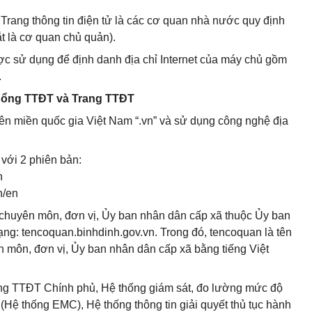
rang thông tin điện tử là các cơ quan nhà nước quy định
ắt là cơ quan chủ quản).
được sử dụng để định danh địa chỉ Internet của máy chủ gồm
.
a Cổng TTĐT và Trang TTĐT
ên miền quốc gia Việt Nam “.vn” và sử dụng công nghệ địa
với 2 phiên bản:
n
n/en
n chuyên môn, đơn vị, Ủy ban nhân dân cấp xã thuộc Ủy ban
ạng: tencoquan.binhdinh.gov.vn. Trong đó, tencoquan là tên
n môn, đơn vị, Ủy ban nhân dân cấp xã bằng tiếng Việt
Cổng TTĐT Chính phủ, Hệ thống giám sát, đo lường mức độ
(Hệ thống EMC), Hệ thống thông tin giải quyết thủ tục hành