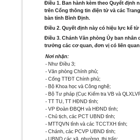
Điều 1. Ban hành kèm theo Quyết định n
trên Cổng thông tin điện tử và các Tran
bàn tỉnh Bình Định.
Điều 2. Quyết định này có hiệu lực kể t
Điều 3. Chánh Văn phòng Ủy ban nhân dâ
trưởng các cơ quan, đơn vị có liên quan 
Nơi nhận:
- Như Điều 3;
- Văn phòng Chính phủ;
- Cổng TTĐT Chính phủ;
- Bộ Khoa học và Công nghệ;
- Bộ Tư pháp (Cục Kiểm tra VB và QLXLV
- TT TU, TT HĐND tỉnh;
- VP Đoàn ĐBQH và HĐND tỉnh;
- Chủ tịch, các PCT UBND tỉnh;
- MTTQVN tỉnh và các TCCTXH tỉnh;
- Chánh, các PCVP UBND tỉnh;
- UBND các xã, phường, thị trấn;