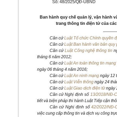
Số: 48/2025/QĐ-UBND
Ban hành quy chế quản lý, vận hành và
trang thông tin điện tử của cá
_____
Căn cứ
Luật Tổ chức Chính quyền 
Căn cứ
Luật Ban hành văn bản quy
Căn cứ
Luật Công nghệ thông tin
n
tháng 6 năm 2012;
Căn cứ
Luật An toàn thông tin mạn
ngày 06 tháng 4 năm 2016;
Căn cứ
Luật An ninh mạng
ngày 12 
Căn cứ
Luật Viễn thông
ngày 24 thá
Căn cứ
Luật Giao dịch điện tử
ngày 
Căn cứ Nghị định số
13/2018/NĐ-
tiết và biện pháp thi hành Luật Tiếp cận thô
Căn cứ Nghị định số
42/2022/NĐ-
việc cung cấp thông tin và dịch vụ công tr