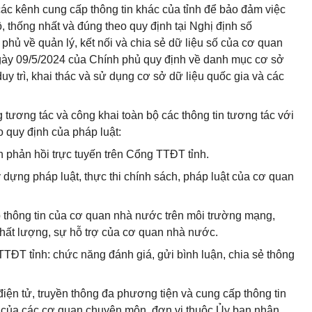
 các kênh cung cấp thông tin khác của tỉnh để bảo đảm việc
ộ, thống nhất và đúng theo quy định tại Nghị định số
hủ về quản lý, kết nối và chia sẻ dữ liệu số của cơ quan
ày 09/5/2024 của Chính phủ quy định về danh mục cơ sở
duy trì, khai thác và sử dụng cơ sở dữ liệu quốc gia và các
tương tác và công khai toàn bộ các thông tin tương tác với
 quy định của pháp luật:
n phản hồi trực tuyến trên Cổng TTĐT tỉnh.
dựng pháp luật, thực thi chính sách, pháp luật của cơ quan
 thông tin của cơ quan nhà nước trên môi trường mạng,
chất lượng, sự hỗ trợ của cơ quan nhà nước.
TTĐT tỉnh: chức năng đánh giá, gửi bình luận, chia sẻ thông
n điện tử, truyền thông đa phương tiện và cung cấp thông tin
g của các cơ quan chuyên môn, đơn vị thuộc Ủy ban nhân