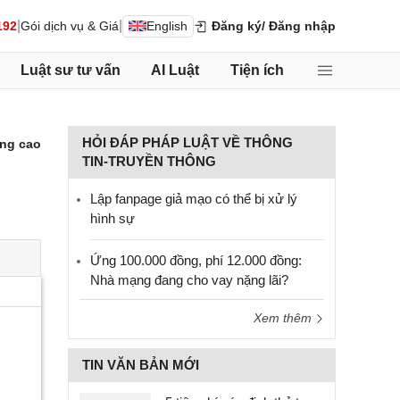
|
|
192
Gói dịch vụ & Giá
English
Đăng ký
/ Đăng nhập
Luật sư tư vấn
AI Luật
Tiện ích
HỎI ĐÁP PHÁP LUẬT VỀ THÔNG
ng cao
TIN-TRUYỀN THÔNG
Lập fanpage giả mạo có thể bị xử lý
hình sự
Ứng 100.000 đồng, phí 12.000 đồng:
Nhà mạng đang cho vay nặng lãi?
Xem thêm
TIN VĂN BẢN MỚI