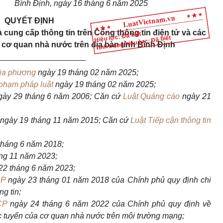
Bình Định, ngày 16 tháng 6 năm 2025
QUYẾT ĐỊNH
 cung cấp thông tin trên Cổng thông tin điện tử và các
Hiệu lực: Đã biết
Tình trạng hiệu lực: Đã biết
c cơ quan nhà nước trên địa bàn tỉnh Bình Định
____________________
địa phương
ngày 19 tháng 02 năm 2025;
 phạm pháp luật
ngày 19 tháng 02 năm 2025;
gày 29 tháng 6 năm 2006; Căn cứ
Luật Quảng cáo
ngày 21
g
ngày 19 tháng 11 năm 2015; Căn cứ
Luật Tiếp cận thông tin
tháng 6 năm 2018;
ng 11 năm 2023;
22 tháng 6 năm 2023;
CP
ngày 23 tháng 01 năm 2018 của Chính phủ quy định chi
ng tin;
CP
ngày 24 tháng 6 năm 2022 của Chính phủ quy định về
ực tuyến của cơ quan nhà nước trên môi trường mạng;