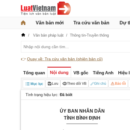
Văn bản mới
Tra cứu văn bản
Dự t
Văn bản pháp luật
Thông tin-Truyền thông
👉
Quay về: Tra cứu văn bản (phiên bản cũ)
Nội dung
Tổng quan
VB gốc
Tiếng Anh
Hiệu 
Lưu
Theo dõi VB
Ghi chú
Báo lỗi
Mục lục
Tình trạng hiệu lực:
Đã biết
ỦY BAN NHÂN DÂN
TỈNH BÌNH ĐỊNH
____________