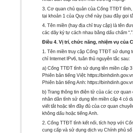
3. Cơ quan chủ quản của Cổng TTĐT tỉnh, T
tại khoản 1 của Quy chế này (sau đây gọi t
4. Tên miền (hay địa chỉ truy cập) là tên 
các dãy ký tự cách nhau bằng dấu chấm “.”
Điều 4. Vị trí, chức năng, nhiệm vụ củ
1. Tên miền truy cập Cổng TTĐT sử dụng t
chỉ Internet IPv6, tuân thủ nguyên tắc sau:
a) Cổng TTĐT tỉnh sử dụng tên miền cấp 3 
Phiên bản tiếng Việt: https://binhdinh.gov.v
Phiên bản tiếng Anh: https://binhdinh.gov.v
b) Trang thông tin điện tử của các cơ qua
nhân dân tỉnh sử dụng tên miền cấp 4 có d
viết tắt hoặc tên đầy đủ của cơ quan chuyê
không dấu hoặc tiếng Anh.
2. Cổng TTĐT tỉnh kết nối, tích hợp với 
cung cấp và sử dụng dịch vụ Chính phủ số 