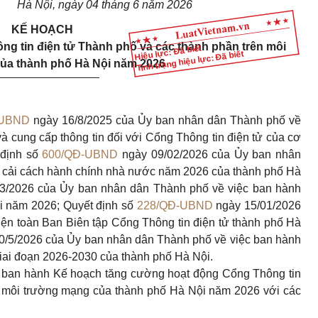
Hà Nội, ngày 04 tháng 6 năm 2026
KẾ HOẠCH
g tin điện tử Thành phố và các thành phần trên môi
Hiệu lực: Đã biết
Tình trạng hiệu lực: Đã biết
ủa thành phố Hà Nội năm 2026
________________
-UBND
ngày 16/8/2025 của Ủy ban nhân dân Thành phố về
à cung cấp thông tin đối với Cổng Thông tin điện tử của cơ
 định số
600/QĐ-UBND
ngày 09/02/2026 của Ủy ban nhân
 cải cách hành chính nhà nước năm 2026 của thành phố Hà
3/2026 của Ủy ban nhân dân Thành phố về việc ban hành
i năm 2026; Quyết định số
228/QĐ-UBND
ngày 15/01/2026
ện toàn Ban Biên tập Cổng Thông tin điện tử thành phố Hà
0/5/2026 của Ủy ban nhân dân Thành phố về việc ban hành
iai đoạn 2026-2030 của thành phố Hà Nội.
 ban hành Kế hoạch tăng cường hoạt động Cổng Thông tin
n môi trường mạng của thành phố Hà Nội năm 2026 với các