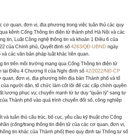
 cơ quan, đơn vị, địa phương trong việc tuân thủ các quy
ố qua kênh Cổng Thông tin điện tử thành phố Hà Nội và các
ng tin, Luật Công nghệ thông tin và khoản 1 Điều 6 của
22 của Chính phủ, Quyết định số
4263/QĐ-UBND
ngày
và các văn bản pháp luật khác liên quan.
ng tin trên môi trường mạng qua Cổng Thông tin điện tử
 tại Điều 4 Chương II của Nghị định số
42/2022/NĐ-CP
 quan, đơn vị, địa phương trên địa bàn Thành phố và tổ
g của người dân, tổ chức làm cốt lõi để các cấp chính quyền
t lượng phục vụ; chuyển mạnh từ tư duy “quản lý” sang tư
ả của Thành phố vào quá trình chuyển đổi số, công nghiệp
ốt và tuân thủ cấu trúc, bố cục, yêu cầu kỹ thuật cho Cổng
hần (cổng/trang thông tin điện tử của các cơ quan, đơn vị,
hông tin khác của Thành phố) theo quy định tại Thông tư số