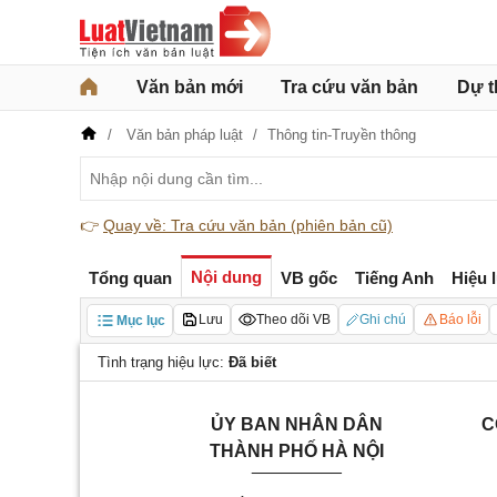
Văn bản mới
Tra cứu văn bản
Dự t
Văn bản pháp luật
Thông tin-Truyền thông
👉
Quay về: Tra cứu văn bản (phiên bản cũ)
Nội dung
Tổng quan
VB gốc
Tiếng Anh
Hiệu 
Lưu
Theo dõi VB
Ghi chú
Báo lỗi
Mục lục
Tình trạng hiệu lực:
Đã biết
ỦY BAN NHÂN DÂN
C
THÀNH PHỐ HÀ NỘI
_________