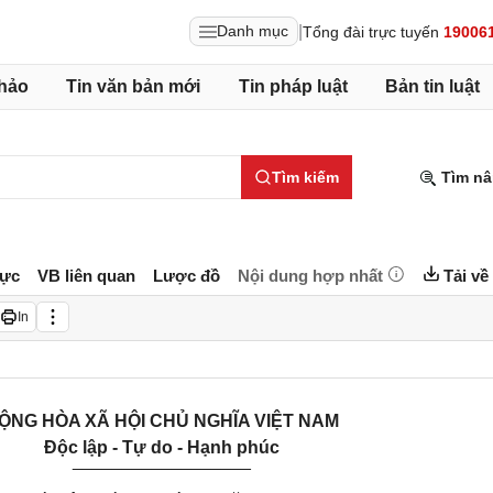
|
Danh mục
Tổng đài trực tuyến
19006
hảo
Tin văn bản mới
Tin pháp luật
Bản tin luật
Tìm kiếm
Tìm nâ
lực
VB liên quan
Lược đồ
Nội dung hợp nhất
Tải về
In
ỘNG HÒA XÃ HỘI CHỦ NGHĨA VIỆT NAM
Độc lập - Tự do - Hạnh phúc
__________________