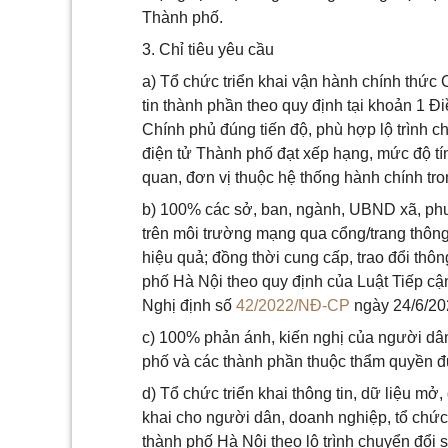
Thành phố.
3. Chỉ tiêu yêu cầu
a) Tổ chức triển khai vận hành chính thức
tin thành phần theo quy định tại khoản 1 Đ
Chính phủ đúng tiến độ, phù hợp lộ trình c
điện tử Thành phố đạt xếp hạng, mức độ t
quan, đơn vị thuộc hệ thống hành chính tr
b) 100% các sở, ban, ngành, UBND xã, phư
trên môi trường mạng qua cổng/trang thông
hiệu quả; đồng thời cung cấp, trao đổi thông
phố Hà Nội theo quy định của Luật Tiếp cận
Nghị định số
42/2022/NĐ-CP
ngày 24/6/20
c) 100% phản ánh, kiến nghị của người dân
phố và các thành phần thuộc thẩm quyền đư
d) Tổ chức triển khai thông tin, dữ liệu m
khai cho người dân, doanh nghiệp, tổ chức
thành phố Hà Nội theo lộ trình chuyển đổi