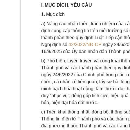
I. MỤC ĐÍCH, YÊU CẦU
1. Mục đích
a) Nâng cao nhận thức, trách nhiệm của các
định cung cấp thông tin trên môi trường s
thành phần theo quy định Luật Tiếp cận thô
Nghị định số
42/2022/NĐ-CP
ngày 24/6/20
16/8/2025 của Ủy ban nhân dân Thành phố 
b) Phổ biến, tuyên truyền và công khai thô
Thành phố và các thành phần theo quy định
ngày 24/6/2022 của Chính phủ trong các cơ
chức, cá nhân có liên quan; lấy sự hài lòn
minh bạch hóa hoạt động, làm thước đo chấ
duy “phục vụ”; đóng góp tích cực, hiệu qu
hóa, hiện đại hóa đất nước.
c) Triển khai thống nhất, đồng bộ, thông su
Thông tin điện tử Thành phố và các thành p
địa phương thuộc Thành phố và các trang t