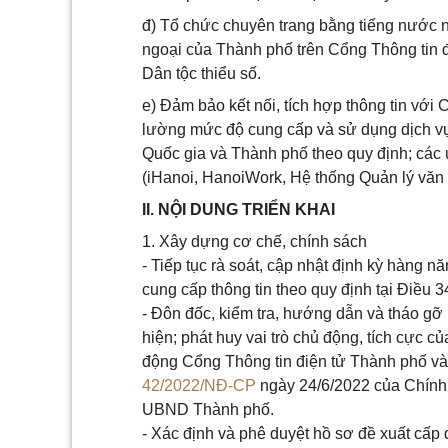
đ) Tổ chức chuyên trang bằng tiếng nước n
ngoại của Thành phố trên Cổng Thông tin đ
Dân tộc thiểu số.
e) Đảm bảo kết nối, tích hợp thông tin với
lường mức độ cung cấp và sử dụng dịch vụ 
Quốc gia và Thành phố theo quy định; các
(iHanoi, HanoiWork, Hệ thống Quản lý văn 
II. NỘI DUNG TRIỂN KHAI
1. Xây dựng cơ chế, chính sách
- Tiếp tục rà soát, cập nhật định kỳ hàng 
cung cấp thông tin theo quy định tại Điều 3
- Đôn đốc, kiểm tra, hướng dẫn và tháo gỡ
hiện; phát huy vai trò chủ động, tích cực c
động Cổng Thông tin điện tử Thành phố và
42/2022/NĐ-CP
ngày 24/6/2022 của Chính
UBND Thành phố.
- Xác định và phê duyệt hồ sơ đề xuất cấp 