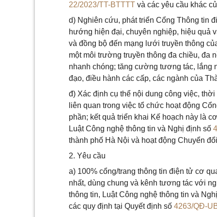
22/2023/TT-BTTTT
và các yêu cầu khác c
d) Nghiên cứu, phát triển Cổng Thông tin đ
hướng hiện đại, chuyên nghiệp, hiệu quả và
và đồng bộ đến mạng lưới truyền thông của
một môi trường truyền thông đa chiều, đa n
nhanh chóng; tăng cường tương tác, lắng n
đạo, điều hành các cấp, các ngành của Thà
đ) Xác định cụ thể nội dung công việc, thờ
liên quan trong việc tổ chức hoạt động Cổn
phần; kết quả triển khai Kế hoạch này là cơ
Luật Công nghệ thông tin và Nghị định số
thành phố Hà Nội và hoạt động Chuyển đổi
2. Yêu cầu
a) 100% cổng/trang thông tin điện tử cơ q
nhất, dùng chung và kênh tương tác với ng
thông tin, Luật Công nghệ thông tin và Ngh
các quy định tại Quyết định số
4263/QĐ-U