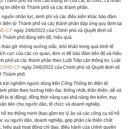
Thành phố và nhu cầu thông tin của các tổ chức, cá nhân
ng tin điện tử Thành phố và các thành phần.
về nguồn nhân lực, kinh phí và các điều kiện khác bảo đảm
in điện tử Thành phố và các thành phần đáp ứng quy định tại
/NĐ-CP
ngày 24/6/2022 của Chính phủ và Quyết định số
Thành phố đúng tiến độ, hiệu quả.
và tháo gỡ những vướng mắc, khó khăn trong quá trình tổ
 tích cực của các cơ quan, đơn vị để bảo đảm tiến độ và hiệu
h phố và các thành phần theo Luật Tiếp cận thông tin, Luật
022/NĐ-CP
ngày 24/6/2022 của Chính phủ và Quyết định số
 Thành phố.
và trải nghiệm người dùng trên Cổng Thông tin điện tử
hành phần theo hướng hiện đại, thống nhất, thân thiện, dễ sử
iết bị di động), đồng thời nâng cao khả năng tìm kiếm, truy
huận tiện cho người dân, tổ chức và doanh nghiệp.
g hỗ trợ thông minh (bao gồm trợ lý ảo và các công cụ số hỗ
c vụ người dân, doanh nghiệp, góp phần cải thiện chất
, hiệu quả hoạt động chỉ đạo, điều hành của chính quyền