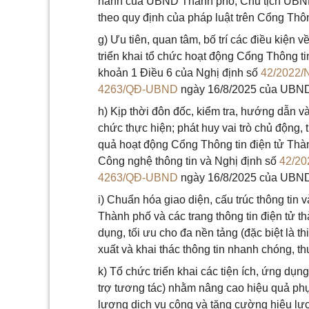
hành của UBND Thành phố, Chủ tịch UBND 
theo quy định của pháp luật trên Cổng Thô
g) Ưu tiên, quan tâm, bố trí các điều kiện 
triển khai tổ chức hoạt động Cổng Thông t
khoản 1 Điều 6 của Nghị định số
42/2022
4263/QĐ-UBND
ngày 16/8/2025 của UBND 
h) Kịp thời đôn đốc, kiểm tra, hướng dẫn 
chức thực hiện; phát huy vai trò chủ động,
quả hoạt động Cổng Thông tin điện tử Thàn
Công nghệ thông tin và Nghị định số
42/2
4263/QĐ-UBND
ngày 16/8/2025 của UBND
i) Chuẩn hóa giao diện, cấu trúc thông tin 
Thành phố và các trang thông tin điện tử t
dụng, tối ưu cho đa nền tảng (đặc biệt là th
xuất và khai thác thông tin nhanh chóng, t
k) Tổ chức triển khai các tiện ích, ứng dụn
trợ tương tác) nhằm nâng cao hiệu quả phụ
lượng dịch vụ công và tăng cường hiệu lực