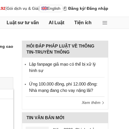
|
|
192
Gói dịch vụ & Giá
English
Đăng ký
/ Đăng nhập
Luật sư tư vấn
AI Luật
Tiện ích
HỎI ĐÁP PHÁP LUẬT VỀ THÔNG
ng cao
TIN-TRUYỀN THÔNG
Lập fanpage giả mạo có thể bị xử lý
hình sự
Ứng 100.000 đồng, phí 12.000 đồng:
Nhà mạng đang cho vay nặng lãi?
Xem thêm
TIN VĂN BẢN MỚI