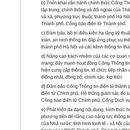
b) Triển khai vận hành chính thức Cổng Thô
tập trung, chính thống và đối ngoại của Th
và xã, phường trực thuộc thành phố Hà Nội
Thành phố, Công báo điện tử Thành phố.
c) Đảm bảo, bố trí điều kiện hạ tầng kỹ th
toàn, an ninh thông tin đáp ứng phục vụ triể
thành phố Hà Nội và các kênh thông tin th
d) Nâng cao trách nhiệm của các cơ quan n
mạng; đẩy mạnh hoạt động Cổng Thông tin 
hiện cung cấp thông tin, tổ chức tiếp nhận
thống nhất, đồng bộ, chính xác, kịp thời.
đ) Đảm bảo Cổng Thông tin điện tử thành ph
điện tử Chính phủ, Hệ thống giám sát, đo 
Công báo điện tử Chính phủ, Cổng Dịch vụ
e) Phát triển đa dạng nội dung, hình thức 
phương tiện để nâng cao năng lực thông tin
của Nhà nước; tình hình kinh tế - xã hội c