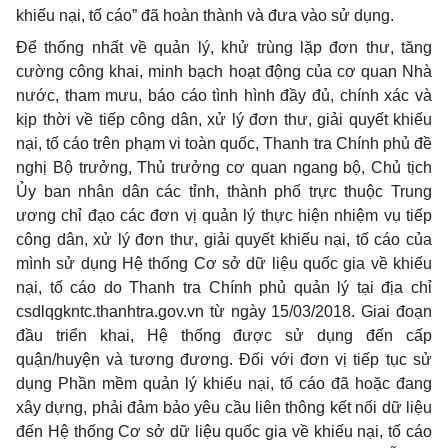
khiếu nại, tố cáo” đã hoàn thành và đưa vào sử dụng.
Để thống nhất về quản lý, khử trùng lặp đơn thư, tăng
cường công khai, minh bạch hoạt động của cơ quan Nhà
nước, tham mưu, báo cáo tình hình đầy đủ, chính xác và
kịp thời về tiếp công dân, xử lý đơn thư, giải quyết khiếu
nại, tố cáo trên phạm vi toàn q
u
ốc, Thanh tra Chính phủ đề
nghị Bộ trưởng, Thủ trưởng cơ quan ngang bộ, Chủ tịch
Ủy ban nhân dân các tỉnh, thành phố trực thuộc Trung
ương chỉ đạo các đơn vị quản lý thực hiện nhiệm vụ tiếp
công dân, xử lý đơn thư, giải quyết khiếu nại, tố cáo của
mình sử dụng Hệ thống Cơ sở dữ liệu quốc gia về khiếu
nại, tố cáo do Thanh tra Chính phủ quản lý tại địa chỉ
csdlqgkntc.thanhtra.gov.vn từ ngày 15/03/2018. Giai đoạn
đầu triển khai, Hệ thống được sử dụng đến cấp
quận/huyện và tương đương. Đối với đơn vị tiếp tục sử
dụng Phần mềm quản lý khiếu nại, tố cáo đã hoặc đang
xây dựng, phải đảm bảo yêu cầu liên thông kết nối dữ liệu
đến Hệ thống Cơ sở dữ liệu quốc gia về khiếu nại, tố cáo