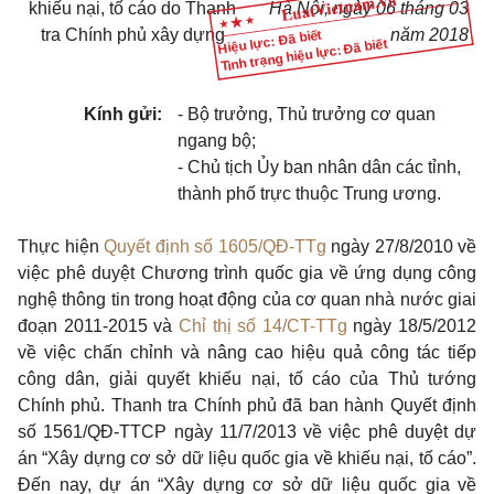
khiếu nại, tố cáo do Thanh
Hà Nội, ngày 06 tháng
0
3
tra Chính phủ xây dựng
năm 2018
Hiệu lực: Đã biết
Tình trạng hiệu lực: Đã biết
Kính gửi:
- Bộ
trưởng, Thủ trưởng cơ quan
ngang bộ;
- Chủ tịch Ủy ban nhân dân các tỉnh,
thành phố trực thuộc Trung ương.
Thực hiện
Quyết định số 1605/QĐ-TTg
ngày 27/8/2010 về
việc phê duyệt Chương trình quốc gia về ứng dụng công
ng
hệ thông tin
trong hoạt động của cơ quan nhà nước giai
đoạn 2011-2015 và
Chỉ thị số 14/CT-TTg
ngày 18/5/2012
về việc chấn chỉnh và nâng cao hiệu quả công tác tiếp
công dân, giải quyết khiếu nại, tố cáo của Thủ tướng
Chính phủ. Thanh tra Chính phủ đã ban hành Quyết định
số 1561/QĐ-TTCP ngày 11/7/2013 về việc phê duyệt dự
án “Xây dựng cơ sở dữ liệu quốc gia về khiếu nại, tố cáo”.
Đến nay, dự án “Xây dựng cơ sở dữ liệu quốc gia về