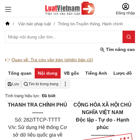
Đăng nhập
Văn bản pháp luật
Thông tin-Truyền thông,
Hành chính
Tìm nâng cao
👉
Quay về: Tra cứu văn bản (phiên bản cũ)
Tổng quan
Nội dung
VB gốc
Tiếng Anh
Lược đồ
Lưu
Tìm từ trong trang
Tình trạng hiệu lực:
Đã biết
THANH TRA CHÍNH PHỦ
CỘNG HÒA XÃ HỘI CHỦ
-------
NGHĨA VIỆT NAM
Số:
282
/TTCP-TTTT
Độc lập - Tự do - Hạnh
V/v
: S
ử dụng Hệ thống Cơ
phúc
sở dữ liệu
quốc gia về
---------------