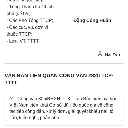
- Tổng Thanh
tr
a Chính
phủ (để b/c);
- Các Phó Tổng TTCP;
Đặng Công Huẩn
- Các cục, vụ, đơn vị
thuộc TTCP;
- Lưu: VT, TTTT.
Hải Yến
VĂN BẢN LIÊN QUAN CÔNG VĂN 282/TTCP-
TTTT
Công văn 805/BHXH-TTKT của Bảo hiểm xã hội
01
Việt Nam triển khai Cơ sở dữ liệu quốc gia về công
tác tiếp công dân, xử lý đơn, giải quyết khiếu nại, tố
cáo, kiến nghị, phản ánh