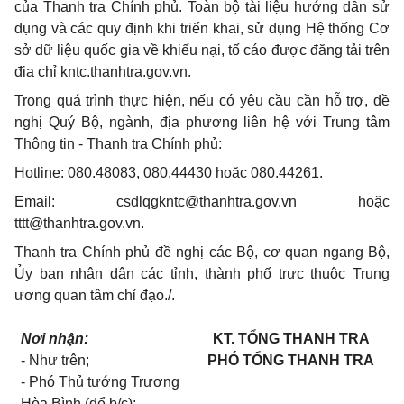
của Thanh tra Chính phủ. Toàn bộ tài liệu hướng dẫn sử
dụng và các quy định khi triển khai, sử dụng Hệ thống Cơ
sở dữ liệu quốc gia về khiếu nại, tố cáo được đăng tải trên
địa chỉ kntc.thanhtra.gov.vn.
Trong quá trình thực hiện, nếu có yêu cầu cần hỗ trợ, đề
nghị Quý Bộ, ngành, địa phương liên hệ với Trung tâm
Thông tin
-
Thanh tra Chính phủ:
Hotline: 080.48083, 080.44430 hoặc 080.44261.
Email:
csdlqgkntc@thanhtra.gov.vn
hoặc
tttt@th
a
nhtra.gov.vn.
Thanh tra Chính phủ đề nghị các Bộ, cơ quan ngang Bộ,
Ủy ban nhân dân các tỉnh, thành phố trực thuộc Trung
ương quan tâm chỉ đạo./.
Nơi nhận:
KT. TỔNG THANH TRA
- Như trên;
PHÓ TỔNG THANH TRA
- Phó Thủ tướng Trương
Hòa Bình (để b/c);