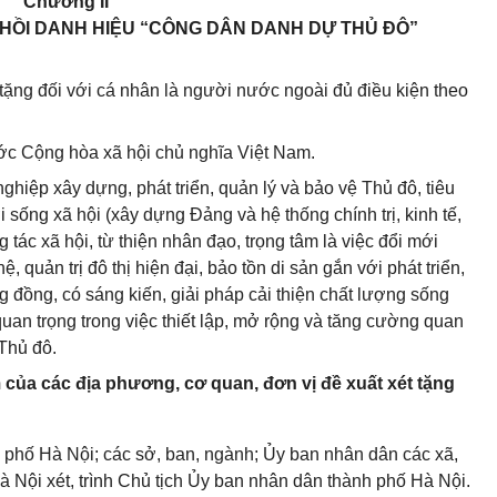
Chương II
U HỒI DANH HIỆU “CÔNG DÂN DANH DỰ THỦ ĐÔ”
ặng đối với cá nhân là người nước ngoài đủ điều kiện theo
ước Cộng hòa xã hội chủ nghĩa Việt Nam.
nghiệp xây dựng, phát triển, quản lý và bảo vệ Thủ đô, tiêu
 sống xã hội (xây dựng Đảng và hệ thống chính trị, kinh tế,
 tác xã hội, từ thiện nhân đạo, trọng tâm là việc đổi mới
 quản trị đô thị hiện đại, bảo tồn di sản gắn với phát triển,
g đồng, có sáng kiến, giải pháp cải thiện chất lượng sống
an trọng trong việc thiết lập, mở rộng và tăng cường quan
Thủ đô.
m của các địa phương, cơ quan, đơn vị đề xuất xét tặng
 phố Hà Nội; các sở, ban, ngành; Ủy ban nhân dân các xã,
à Nội xét, trình Chủ tịch Ủy ban nhân dân thành phố Hà Nội.