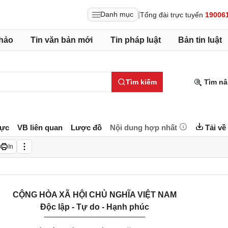
|
Danh mục
Tổng đài trực tuyến
19006
hảo
Tin văn bản mới
Tin pháp luật
Bản tin luật
Tìm kiếm
Tìm nâ
lực
VB liên quan
Lược đồ
Nội dung hợp nhất
Tải về
In
CỘNG HÒA XÃ HỘI CHỦ NGHĨA VIỆT NAM
Độc lập - Tự do - Hạnh phúc
______________________