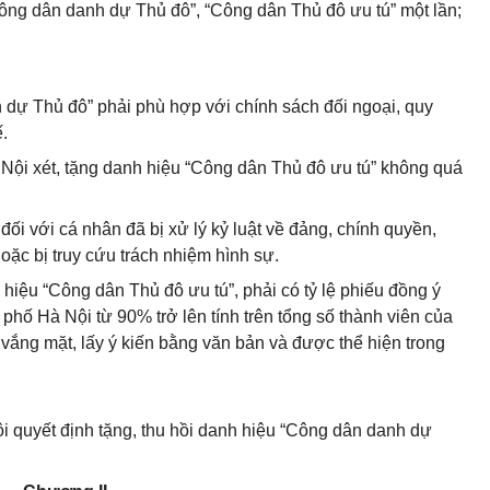
ông dân danh dự Thủ đô”, “Công dân Thủ đô ưu tú” một lần;
h dự Thủ đô” phải phù hợp với chính sách đối ngoại, quy
.
Nội xét, tặng danh hiệu “Công dân Thủ đô ưu tú” không quá
đối với cá nhân đã bị xử lý kỷ luật về đảng, chính quyền,
hoặc bị truy cứu trách nhiệm hình sự.
hiệu “Công dân Thủ đô ưu tú”, phải có tỷ lệ phiếu đồng ý
hố Hà Nội từ 90% trở lên tính trên tổng số thành viên của
vắng mặt, lấy ý kiến bằng văn bản và được thể hiện trong
 quyết định tặng, thu hồi danh hiệu “Công dân danh dự