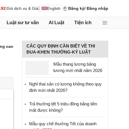
|
|
192
Gói dịch vụ & Giá
English
Đăng ký
/ Đăng nhập
Luật sư tư vấn
AI Luật
Tiện ích
CÁC QUY ĐỊNH CẦN BIẾT VỀ THI
ng cao
ĐUA-KHEN THƯỞNG-KỶ LUẬT
Mẫu thang lương bảng
lương mới nhất năm 2026
Nghỉ thai sản có lương không theo quy
định mới nhất 2026?
Trả thưởng tết 5 triệu đồng bằng tiền
mặt được không?
Mẫu quy chế thưởng Tết của doanh