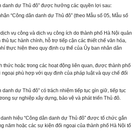
n danh dự Thủ đô” được hưởng các quyền lợi sau:
nhận “Công dân danh dự Thủ đô” (theo Mẫu số 05, Mẫu số
 dịch vụ công và dịch vụ công ích do thành phố Hà Nội quản
thủ tục hành chính, hỗ trợ tiếp cận các thiết chế văn hóa,
 phí thực hiện theo quy định cụ thể của Ủy ban nhân dân
nh thức hoặc trong các hoạt động liên quan, được thành phố
ối ngoại phù hợp với quy định của pháp luật và quy chế đối
anh dự Thủ đô” có trách nhiệm tiếp tục gìn giữ, tiếp tục
trong sự nghiệp xây dựng, bảo vệ và phát triển Thủ đô.
n danh hiệu “Công dân danh dự Thủ đô” được tổ chức gắn
ng năm hoặc các sự kiện đối ngoại của thành phố Hà Nội tổ