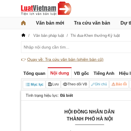
Văn bản mới
Tra cứu văn bản
Dự t
Văn bản pháp luật
Thi đua-Khen thưởng-Kỷ luật
👉
Quay về: Tra cứu văn bản (phiên bản cũ)
Nội dung
Tổng quan
VB gốc
Tiếng Anh
Hiệu 
Lưu
Theo dõi VB
Ghi chú
Báo lỗi
Mục lục
Tình trạng hiệu lực:
Đã biết
HỘI ĐỒNG NHÂN DÂN
THÀNH PHỐ HÀ NỘI
___________