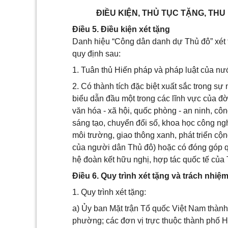
ĐIỀU KIỆN, THỦ TỤC TẶNG, TH
Điều 5. Điều kiện xét tặng
Danh hiệu “Công dân danh dự Thủ đô” xét t
quy định sau:
1. Tuân thủ Hiến pháp và pháp luật của n
2. Có thành tích đặc biệt xuất sắc trong sự 
biểu dẫn đầu một trong các lĩnh vực của đời
văn hóa - xã hội, quốc phòng - an ninh, công
sáng tạo, chuyển đổi số, khoa học công nghệ,
môi trường, giao thông xanh, phát triển cộn
của người dân Thủ đô) hoặc có đóng góp qu
hệ đoàn kết hữu nghị, hợp tác quốc tế của 
Điều 6. Quy trình xét tặng và trách nhiệ
1. Quy trình xét tặng:
a) Ủy ban Mặt trận Tổ quốc Việt Nam thành
phường; các đơn vị trực thuộc thành phố H