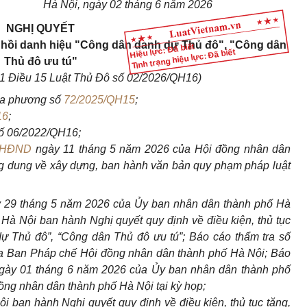
Hà Nội, ngày 02 tháng 6 năm 2026
NGHỊ QUYẾT
thu hồi danh hiệu "Công dân danh dự Thủ đô", "Công dân
Hiệu lực: Đã biết
Tình trạng hiệu lực: Đã biết
Thủ đô ưu tú"
 1 Điều 15 Luật Thủ Đô số 02/2026/QH16)
ịa phương số
72/2025/QH15
;
16
;
số 06/2022/QH16;
-HĐND
ngày 11 tháng 5 năm 2026 của Hội đồng nhân dân
ng dung về xây dựng, ban hành văn bản quy phạm pháp luật
y 29 tháng 5 năm 2026 của Ủy ban nhân dân thành phố Hà
Hà Nội ban hành Nghị quyết quy định về điều kiện, thủ tục
dự Thủ đô”, “Công dân Thủ đô ưu tú”; Báo cáo thẩm tra số
 Ban Pháp chế Hội đồng nhân dân thành phố Hà Nội; Báo
 ngày 01 tháng 6 năm 2026 của Ủy ban nhân dân thành phố
đồng nhân dân thành phố Hà Nội tại kỳ họp;
 ban hành Nghị quyết quy định về điều kiện, thủ tục tặng,