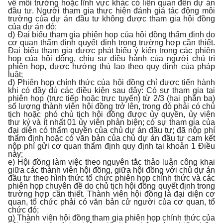
về môi trường hoặc lĩnh vực khác có liên quan đến dự án
đầu tư. Người tham gia thực hiện đánh giá tác động môi
trường của dự án đầu tư không được tham gia hội đồng
của dự án đó;
d) Đại biểu tham gia phiên họp của hội đồng thẩm định do
cơ quan thẩm định quyết định trong trường hợp cần thiết.
Đại biểu tham gia được phát biểu ý kiến trong các phiên
họp của hội đồng, chịu sự điều hành của người chủ trì
phiên họp, được hưởng thù lao theo quy định của pháp
luật;
đ) Phiên họp chính thức của hội đồng chỉ được tiến hành
khi có đầy đủ các điều kiện sau đây: Có sự tham gia tại
phiên họp (trực tiếp hoặc trực tuyến) từ 2/3 (hai phần ba)
số lượng thành viên hội đồng trở lên, trong đó phải có chủ
tịch hoặc phó chủ tịch hội đồng được ủy quyền, ủy viên
thư ký và ít nhất 01 ủy viên phản biện; có sự tham gia của
đại diện có thẩm quyền của chủ dự án đầu tư; đã nộp phí
thẩm định hoặc có văn bản của chủ dự án đầu tư cam kết
nộp phí gửi cơ quan thẩm định quy định tại khoản 1 Điều
này;
e) Hội đồng làm việc theo nguyên tắc thảo luận công khai
giữa các thành viên hội đồng, giữa hội đồng với chủ dự án
đầu tư theo hình thức tổ chức phiên họp chính thức và các
phiên họp chuyên đề do chủ tịch hội đồng quyết định trong
trường hợp cần thiết. Thành viên hội đồng là đại diện cơ
quan, tổ chức phải có văn bản cử người của cơ quan, tổ
chức đó;
g) Thành viên hội đồng tham gia phiên họp chính thức của