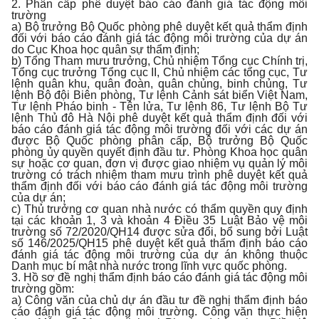
2. Phân cấp phê duyệt báo cáo đánh giá tác động môi
trường
a) Bộ trưởng Bộ Quốc phòng phê duyệt kết quả thẩm định
đối với báo cáo đánh giá tác động môi trường của dự án
do Cục Khoa học quân sự thẩm định;
b) Tổng Tham mưu trưởng, Chủ nhiệm Tổng cục Chính trị,
Tổng cục trưởng Tổng cục II, Chủ nhiệm các tổng cục, Tư
lệnh quân khu, quân đoàn, quân chủng, binh chủng, Tư
lệnh Bộ đội Biên phòng, Tư lệnh Cảnh sát biển Việt Nam,
Tư lệnh Pháo binh - Tên lửa, Tư lệnh 86, Tư lệnh Bộ Tư
lệnh Thủ đô Hà Nội phê duyệt kết quả thẩm định đối với
báo cáo đánh giá tác động môi trường đối với các dự án
được Bộ Quốc phòng phân cấp, Bộ trưởng Bộ Quốc
phòng ủy quyền quyết định đầu tư. Phòng Khoa học quân
sự hoặc cơ quan, đơn vị được giao nhiệm vụ quản lý môi
trường có trách nhiệm tham mưu trình phê duyệt kết quả
thẩm định đối với báo cáo đánh giá tác động môi trường
của dự án;
c) Thủ trưởng cơ quan nhà nước có thẩm quyền quy định
tại các khoản 1, 3 và khoản 4 Điều 35 Luật Bảo vệ môi
trường số 72/2020/QH14 được sửa đổi, bổ sung bởi Luật
số 146/2025/QH15 phê duyệt kết quả thẩm định báo cáo
đánh giá tác động môi trường của dự án không thuộc
Danh mục bí mật nhà nước trong lĩnh vực quốc phòng.
3. Hồ sơ đề nghị thẩm định báo cáo đánh giá tác động môi
trường gồm:
a) Công văn của chủ dự án đầu tư đề nghị thẩm định báo
cáo đánh giá tác động môi trường. Công văn thực hiện