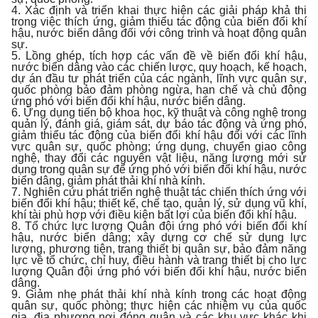
4. Xác định và triển khai thực hiện các giải pháp khả thi
trong việc thích ứng, giảm thiểu tác động của biến đổi khí
hậu, nước biển dâng đối với công trình và hoạt động quân
sự.
5. Lồng ghép, tích hợp các vấn đề về biến đổi khí hậu,
nước biển dâng vào các chiến lược, quy hoạch, kế hoạch,
dự án đầu tư phát triển của các ngành, lĩnh vực quân sự,
quốc phòng bảo đảm phòng ngừa, hạn chế và chủ động
ứng phó với biến đổi khí hậu, nước biển dâng.
6. Ứng dụng tiến bộ khoa học, kỹ thuật và công nghệ trong
quản lý, đánh giá, giám sát, dự báo tác động và ứng phó,
giảm thiểu tác động của biến đổi khí hậu đối với các lĩnh
vực quân sự, quốc phòng; ứng dụng, chuyển giao công
nghệ, thay đổi các nguyên vật liệu, năng lượng mới sử
dụng trong quân sự để ứng phó với biến đổi khí hậu, nước
biển dâng, giảm phát thải khí nhà kính.
7. Nghiên cứu phát triển nghệ thuật tác chiến thích ứng với
biến đổi khí hậu; thiết kế, chế tạo, quản lý, sử dụng vũ khí,
khí tài phù hợp với điều kiện bất lợi của biến đổi khí hậu.
8. Tổ chức lực lượng Quân đội ứng phó với biến đổi khí
hậu, nước biển dâng; xây dựng cơ chế sử dụng lực
lượng, phương tiện, trang thiết bị quân sự, bảo đảm năng
lực về tổ chức, chỉ huy, điều hành và trang thiết bị cho lực
lượng Quân đội ứng phó với biến đổi khí hậu, nước biển
dâng.
9. Giảm nhẹ phát thải khí nhà kính trong các hoạt động
quân sự, quốc phòng; thực hiện các nhiệm vụ của quốc
gia, địa phương nơi đóng quân và các khu vực khác khi