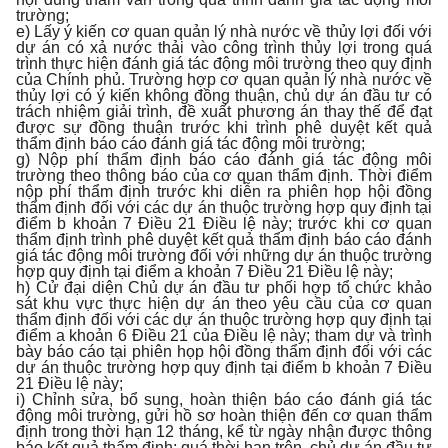
trường;
e) Lấy ý kiến cơ quan quản lý nhà nước về thủy lợi đối với
dự án có xả nước thải vào công trình thủy lợi trong quá
trình thực hiện đánh giá tác động môi trường theo quy định
của Chính phủ. Trường hợp cơ quan quản lý nhà nước về
thủy lợi có ý kiến không đồng thuận, chủ dự án đầu tư có
trách nhiệm giải trình, đề xuất phương án thay thế để đạt
được sự đồng thuận trước khi trình phê duyệt kết quả
thẩm định báo cáo đánh giá tác động môi trường;
g) Nộp phí thẩm định báo cáo đánh giá tác động môi
trường theo thông báo của cơ quan thẩm định. Thời điểm
nộp phí thẩm định trước khi diễn ra phiên họp hội đồng
thẩm định đối với các dự án thuộc trường hợp quy định tại
điểm b khoản 7 Điều 21 Điều lệ này; trước khi cơ quan
thẩm định trình phê duyệt kết quả thẩm định báo cáo đánh
giá tác động môi trường đối với những dự án thuộc trường
hợp quy định tại điểm a khoản 7 Điều 21 Điều lệ này;
h) Cử đại diện Chủ dự án đầu tư phối hợp tổ chức khảo
sát khu vực thực hiện dự án theo yêu cầu của cơ quan
thẩm định đối với các dự án thuộc trường hợp quy định tại
điểm a khoản 6 Điều 21 của Điều lệ này; tham dự và trình
bày báo cáo tại phiên họp hội đồng thẩm định đối với các
dự án thuộc trường hợp quy định tại điểm b khoản 7 Điều
21 Điều lệ này;
i) Chỉnh sửa, bổ sung, hoàn thiện báo cáo đánh giá tác
động môi trường, gửi hồ sơ hoàn thiện đến cơ quan thẩm
định trong thời hạn 12 tháng, kể từ ngày nhận được thông
báo kết quả thẩm định; quá thời hạn trên, chủ dự án đầu tư