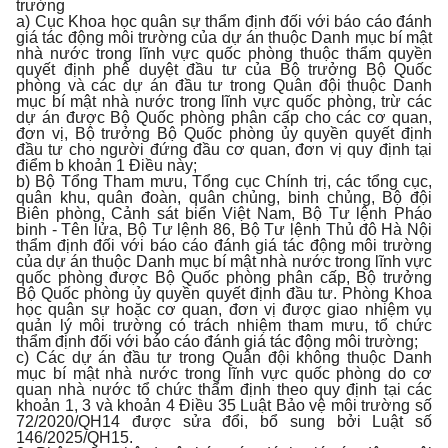
trường
a) Cục Khoa học quân sự thẩm định đối với báo cáo đánh
giá tác động môi trường của dự án thuộc Danh mục bí mật
nhà nước trong lĩnh vực quốc phòng thuộc thẩm quyền
quyết định phê duyệt đầu tư của Bộ trưởng Bộ Quốc
phòng và các dự án đầu tư trong Quân đội thuộc Danh
mục bí mật nhà nước trong lĩnh vực quốc phòng, trừ các
dự án được Bộ Quốc phòng phân cấp cho các cơ quan,
đơn vị, Bộ trưởng Bộ Quốc phòng ủy quyền quyết định
đầu tư cho người đứng đầu cơ quan, đơn vị quy định tại
điểm b khoản 1 Điều này;
b) Bộ Tổng Tham mưu, Tổng cục Chính trị, các tổng cục,
quân khu, quân đoàn, quân chủng, binh chủng, Bộ đội
Biên phòng, Cảnh sát biển Việt Nam, Bộ Tư lệnh Pháo
binh - Tên lửa, Bộ Tư lệnh 86, Bộ Tư lệnh Thủ đô Hà Nội
thẩm định đối với báo cáo đánh giá tác động môi trường
của dự án thuộc Danh mục bí mật nhà nước trong lĩnh vực
quốc phòng được Bộ Quốc phòng phân cấp, Bộ trưởng
Bộ Quốc phòng ủy quyền quyết định đầu tư. Phòng Khoa
học quân sự hoặc cơ quan, đơn vị được giao nhiệm vụ
quản lý môi trường có trách nhiệm tham mưu, tổ chức
thẩm định đối với báo cáo đánh giá tác động môi trường;
c) Các dự án đầu tư trong Quân đội không thuộc Danh
mục bí mật nhà nước trong lĩnh vực quốc phòng do cơ
quan nhà nước tổ chức thẩm định theo quy định tại các
khoản 1, 3 và khoản 4 Điều 35 Luật Bảo vệ môi trường số
72/2020/QH14 được sửa đổi, bổ sung bởi Luật số
146/2025/QH15.