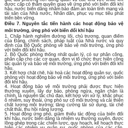
được cấp có thẩm quyền giao về ứng phó với biến đổi khí
hậu, nước biển dâng nhằm bảo đảm an toàn tính mạng và
tài sản của Nhà nước, Nhân dân, phục vụ mục tiêu phát
triển bền vững.
Điều 7. Nguyên tắc tiến hành các hoạt động bảo vệ
môi trường, ứng phó với biến đổi khí hậu
1. Chấp hành nghiêm đường lối, chủ trương, quan điểm
của Đảng, chính sách, pháp luật của Nhà nước và quy
định của Bộ Quốc phòng về bảo vệ môi trường, ứng phó
với biến đổi khí hậu.
2. Bộ Quốc phòng thống nhất quản lý, có sự phân công,
phân cấp cho các cơ quan, đơn vị tổ chức thực hiện công
tác quản lý và bảo vệ môi trường, ứng phó với biến đổi khí
hậu.
3. Kết hợp chặt chẽ, hài hoà các hoạt động quân sự, quốc
phòng với hoạt động bảo vệ môi trường, ứng phó với biến
đổi khí hậu.
4. Hoạt động bảo vệ môi trường phải được thực hiện
thường xuyên, lấy dự báo, phòng ngừa, ngăn chặn là
chính, là nguyên tắc chủ đạo, kết hợp với xử lý, khắc phục
ô nhiễm, suy thoái, ứng phó sự cố môi trường và cải thiện
chất lượng môi trường; tăng cường tái sử dụng, tái chế
chất thải, thu hồi năng lượng.
5. Hoạt động ứng phó, giảm thiểu tác động của biến đổi
khí hậu, nước biển dâng là nhiệm vụ thường xuyên, được
lồng ghép trong các chiến lược, quy hoạch, kế hoạch thực
hiện các nhiệm vụ quân sự, quốc phòng của các cấp,