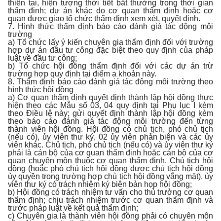
thiên tai, hiện tượng thời tiết bất thường trong thời gian
thẩm định; dự án khác do cơ quan thẩm định hoặc cơ
quan được giao tổ chức thẩm định xem xét, quyết định.
7. Hình thức thẩm định báo cáo đánh giá tác động môi
trường
a) Tổ chức lấy ý kiến chuyên gia thẩm định đối với trường
hợp dự án đầu tư công đặc biệt theo quy định của pháp
luật về đầu tư công;
b) Tổ chức hội đồng thẩm định đối với các dự án trừ
trường hợp quy định tại điểm a khoản này.
8. Thẩm định báo cáo đánh giá tác động môi trường theo
hình thức hội đồng
a) Cơ quan thẩm định quyết định thành lập hội đồng thực
hiện theo các Mẫu số 03, 04 quy định tại Phụ lục I kèm
theo Điều lệ này; gửi quyết định thành lập hội đồng kèm
theo báo cáo đánh giá tác động môi trường đến từng
thành viên hội đồng. Hội đồng có chủ tịch, phó chủ tịch
(nếu có), ủy viên thư ký, 02 ủy viên phản biện và các ủy
viên khác. Chủ tịch, phó chủ tịch (nếu có) và ủy viên thư ký
phải là cán bộ của cơ quan thẩm định hoặc cán bộ của cơ
quan chuyên môn thuộc cơ quan thẩm định. Chủ tịch hội
đồng (hoặc phó chủ tịch hội đồng được chủ tịch hội đồng
ủy quyền trong trường hợp chủ tịch hội đồng vắng mặt), ủy
viên thư ký có trách nhiệm ký biên bản họp hội đồng;
b) Hội đồng có trách nhiệm tư vấn cho thủ trưởng cơ quan
thẩm định; chịu trách nhiệm trước cơ quan thẩm định và
trước pháp luật về kết quả thẩm định;
c) Chuyên gia là thành viên hội đồng phải có chuyên môn