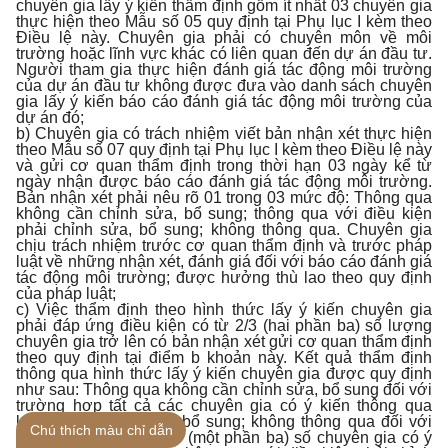
chuyên gia lấy ý kiến thẩm định gồm ít nhất 03 chuyên gia
thực hiện theo Mẫu số 05 quy định tại Phụ lục I kèm theo
Điều lệ này. Chuyên gia phải có chuyên môn về môi
trường hoặc lĩnh vực khác có liên quan đến dự án đầu tư.
Người tham gia thực hiện đánh giá tác động môi trường
của dự án đầu tư không được đưa vào danh sách chuyên
gia lấy ý kiến báo cáo đánh giá tác động môi trường của
dự án đó;
b) Chuyên gia có trách nhiệm viết bản nhận xét thực hiện
theo Mẫu số 07 quy định tại Phụ lục I kèm theo Điều lệ này
và gửi cơ quan thẩm định trong thời hạn 03 ngày kể từ
ngày nhận được báo cáo đánh giá tác động môi trường.
Bản nhận xét phải nêu rõ 01 trong 03 mức độ: Thông qua
không cần chỉnh sửa, bổ sung; thông qua với điều kiện
phải chỉnh sửa, bổ sung; không thông qua. Chuyên gia
chịu trách nhiệm trước cơ quan thẩm định và trước pháp
luật về những nhận xét, đánh giá đối với báo cáo đánh giá
tác động môi trường; được hưởng thù lao theo quy định
của pháp luật;
c) Việc thẩm định theo hình thức lấy ý kiến chuyên gia
phải đáp ứng điều kiện có từ 2/3 (hai phần ba) số lượng
chuyên gia trở lên có bản nhận xét gửi cơ quan thẩm định
theo quy định tại điểm b khoản này. Kết quả thẩm định
thông qua hình thức lấy ý kiến chuyên gia được quy định
như sau: Thông qua không cần chỉnh sửa, bổ sung đối với
trường hợp tất cả các chuyên gia có ý kiến thông qua
không cần chỉnh sửa, bổ sung; không thông qua đối với
Chú thích màu chỉ dẫn
trường hợp có trên 1/3 (một phần ba) số chuyên gia có ý