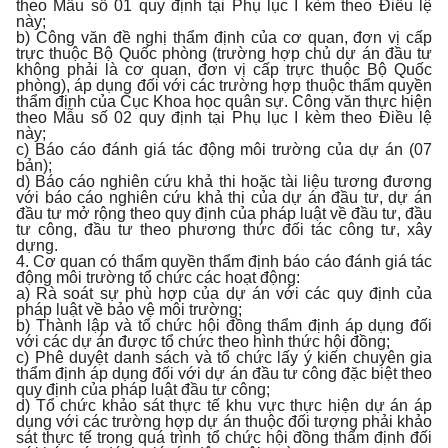
theo Mẫu số 01 quy định tại Phụ lục I kèm theo Điều lệ
này;
b) Công văn đề nghị thẩm định của cơ quan, đơn vị cấp
trực thuộc Bộ Quốc phòng (trường hợp chủ dự án đầu tư
không phải là cơ quan, đơn vị cấp trực thuộc Bộ Quốc
phòng), áp dụng đối với các trường hợp thuộc thẩm quyền
thẩm định của Cục Khoa học quân sự. Công văn thực hiện
theo Mẫu số 02 quy định tại Phụ lục I kèm theo Điều lệ
này;
c) Báo cáo đánh giá tác động môi trường của dự án (07
bản);
d) Báo cáo nghiên cứu khả thi hoặc tài liệu tương đương
với báo cáo nghiên cứu khả thi của dự án đầu tư, dự án
đầu tư mở rộng theo quy định của pháp luật về đầu tư, đầu
tư công, đầu tư theo phương thức đối tác công tư, xây
dựng.
4. Cơ quan có thẩm quyền thẩm định báo cáo đánh giá tác
động môi trường tổ chức các hoạt động:
a) Rà soát sự phù hợp của dự án với các quy định của
pháp luật về bảo vệ môi trường;
b) Thành lập và tổ chức hội đồng thẩm định áp dụng đối
với các dự án được tổ chức theo hình thức hội đồng;
c) Phê duyệt danh sách và tổ chức lấy ý kiến chuyên gia
thẩm định áp dụng đối với dự án đầu tư công đặc biệt theo
quy định của pháp luật đầu tư công;
d) Tổ chức khảo sát thực tế khu vực thực hiện dự án áp
dụng với các trường hợp dự án thuộc đối tượng phải khảo
sát thực tế trong quá trình tổ chức hội đồng thẩm định đối