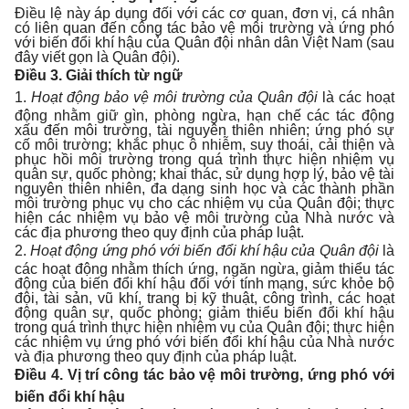
Điều lệ này áp dụng đối với các cơ quan, đơn vị, cá nhân
có liên quan đến công tác bảo vệ môi trường và ứng phó
với biến đổi khí hậu của Quân đội nhân dân Việt Nam (sau
đây viết gọn là Quân đội).
Điều 3. Giải thích từ ngữ
1.
Hoạt động bảo vệ môi trường của Quân đội
là các hoạt
động nhằm giữ gìn, phòng ngừa, hạn chế các tác động
xấu đến môi trường, tài nguyên thiên nhiên; ứng phó sự
cố môi trường; khắc phục ô nhiễm, suy thoái, cải thiện và
phục hồi môi trường trong quá trình thực hiện nhiệm vụ
quân sự, quốc phòng; khai thác, sử dụng hợp lý, bảo vệ tài
nguyên thiên nhiên, đa dạng sinh học và các thành phần
môi trường phục vụ cho các nhiệm vụ của Quân đội; thực
hiện các nhiệm vụ bảo vệ môi trường của Nhà nước và
các địa phương theo quy định của pháp luật.
2.
Hoạt động ứng phó với biến đổi khí hậu của Quân đội
là
các hoạt động nhằm thích ứng, ngăn ngừa, giảm thiểu tác
động của biến đổi khí hậu đối với tính mạng, sức khỏe bộ
đội, tài sản, vũ khí, trang bị kỹ thuật, công trình, các hoạt
động quân sự, quốc phòng; giảm thiểu biến đổi khí hậu
trong quá trình thực hiện nhiệm vụ của Quân đội; thực hiện
các nhiệm vụ ứng phó với biến đổi khí hậu của Nhà nước
và địa phương theo quy định của pháp luật.
Điều 4. Vị trí công tác bảo vệ môi trường, ứng phó với
biến đổi khí hậu