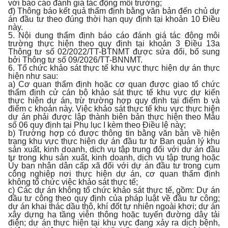
với báo cáo đánh giá tác động môi trường;
đ) Thông báo kết quả thẩm định bằng văn bản đến chủ dự
án đầu tư theo đúng thời hạn quy định tại khoản 10 Điều
này.
5. Nội dung thẩm định báo cáo đánh giá tác động môi
trường thực hiện theo quy định tại khoản 3 Điều 13a
Thông tư số 02/2022/TT-BTNMT được sửa đổi, bổ sung
bởi Thông tư số 09/2026/TT-BNNMT.
6. Tổ chức khảo sát thực tế khu vực thực hiện dự án thực
hiện như sau:
a) Cơ quan thẩm định hoặc cơ quan được giao tổ chức
thẩm định cử cán bộ khảo sát thực tế khu vực dự kiến
thực hiện dự án, trừ trường hợp quy định tại điểm b và
điểm c khoản này. Việc khảo sát thực tế khu vực thực hiện
dự án phải được lập thành biên bản thực hiện theo Mẫu
số 06 quy định tại Phụ lục I kèm theo Điều lệ này;
b) Trường hợp có được thông tin bằng văn bản về hiện
trạng khu vực thực hiện dự án đầu tư từ Ban quản lý khu
sản xuất, kinh doanh, dịch vụ tập trung đối với dự án đầu
tư trong khu sản xuất, kinh doanh, dịch vụ tập trung hoặc
Ủy ban nhân dân cấp xã đối với dự án đầu tư trong cụm
công nghiệp nơi thực hiện dự án, cơ quan thẩm định
không tổ chức việc khảo sát thực tế;
c) Các dự án không tổ chức khảo sát thực tế, gồm: Dự án
đầu tư công theo quy định của pháp luật về đầu tư công;
dự án khai thác dầu thô, khí đốt tự nhiên ngoài khơi; dự án
xây dựng hạ tầng viễn thông hoặc tuyến đường dây tải
điện; dự án thực hiện tại khu vực đang xảy ra dịch bệnh,