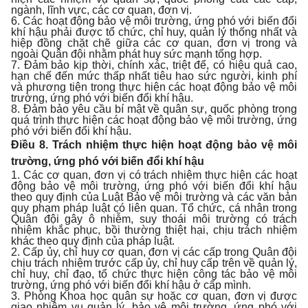
ngành, lĩnh vực, các cơ quan, đơn vị.
6. Các hoạt động bảo vệ môi trường, ứng phó với biến đổi
khí hậu phải được tổ chức, chỉ huy, quản lý thống nhất và
hiệp đồng chặt chẽ giữa các cơ quan, đơn vị trong và
ngoài Quân đội nhằm phát huy sức mạnh tổng hợp.
7. Đảm bảo kịp thời, chính xác, triệt để, có hiệu quả cao,
hạn chế đến mức thấp nhất tiêu hao sức người, kinh phí
và phương tiện trong thực hiện các hoạt động bảo vệ môi
trường, ứng phó với biến đổi khí hậu.
8. Đảm bảo yêu cầu bí mật về quân sự, quốc phòng trong
quá trình thực hiện các hoạt động bảo vệ môi trường, ứng
phó với biến đổi khí hậu.
Điều 8. Trách nhiệm thực hiện hoạt động bảo vệ môi
trường, ứng phó với biến đổi khí hậu
1. Các cơ quan, đơn vị có trách nhiệm thực hiện các hoạt
động bảo vệ môi trường, ứng phó với biến đổi khí hậu
theo quy định của Luật Bảo vệ môi trường và các văn bản
quy phạm pháp luật có liên quan. Tổ chức, cá nhân trong
Quân đội gây ô nhiễm, suy thoái môi trường có trách
nhiệm khắc phục, bồi thường thiệt hại, chịu trách nhiệm
khác theo quy định của pháp luật.
2. Cấp ủy, chỉ huy cơ quan, đơn vị các cấp trong Quân đội
chịu trách nhiệm trước cấp ủy, chỉ huy cấp trên về quản lý,
chỉ huy, chỉ đạo, tổ chức thực hiện công tác bảo vệ môi
trường, ứng phó với biến đổi khí hậu ở cấp mình.
3. Phòng Khoa học quân sự hoặc cơ quan, đơn vị được
giao nhiệm vụ quản lý, bảo vệ môi trường, ứng phó với