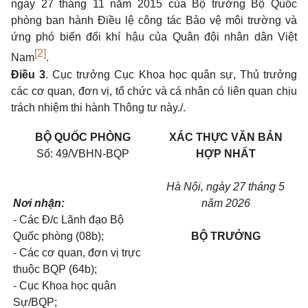
ngày 27 tháng 11 năm 2015 của Bộ trưởng Bộ Quốc
phòng ban hành Điều lệ công tác Bảo vệ môi trường và
ứng phó biến đổi khí hậu của Quân đội nhân dân Việt
[2]
Nam
.
Điều 3
. Cục trưởng Cục Khoa học quân sự, Thủ trưởng
các cơ quan, đơn vị, tổ chức và cá nhân có liên quan chịu
trách nhiệm thi hành Thông tư này./.
BỘ QUỐC PHÒNG
XÁC THỰC VĂN BẢN
Số: 49/VBHN-BQP
HỢP NHẤT
Hà Nội, ngày 27 tháng 5
Nơi nhận:
năm 2026
- Các Đ/c Lãnh đạo Bộ
Quốc phòng (08b);
BỘ TRƯỞNG
- Các cơ quan, đơn vị trực
thuộc BQP (64b);
- Cục Khoa học quân
Sự/BQP;