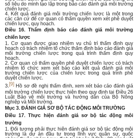
số liệu do mình tạo lập trong báo cáo đánh giá môi trường
chiến lược.
4. Kết quả đánh giá môi trường chiến lược là một trong
các căn cứ để cơ quan có thẩm quyền xem xét phê duyệt
chiến lược, quy hoạch.
Điều 16. Thẩm định báo cáo đánh giá môi trường
chiến lược
1. Cơ quan được giao nhiệm vụ chủ trì thẩm định quy
hoạch có trách nhiệm tổ chức thẩm định báo cáo đánh giá
môi trường chiến lược trong quá trình thẩm định quy
hoạch.
2. Cơ quan có thẩm quyền phê duyệt chiến lược có trách
nhiệm tổ chức xem xét báo cáo kết quả đánh giá môi
trường chiến lược của chiến lược trong quá trình phê
duyệt chiến lược.
[9]
3.
Hồ sơ đề nghị thẩm định, xem xét báo cáo đánh giá
môi trường chiến lược thực hiện theo quy định tại Điều 26
Luật Bảo vệ môi trường và hướng dẫn của Bộ Nông
nghiệp và Môi trường.
Mục 3. ĐÁNH GIÁ SƠ BỘ TÁC ĐỘNG MÔI TRƯỜNG
Điều 17. Thực hiện đánh giá sơ bộ tác động môi
trường
1. Đối tượng phải thực hiện đánh giá sơ bộ tác động môi
trường là dự án đầu tư trong lĩnh vực quân sự, quốc