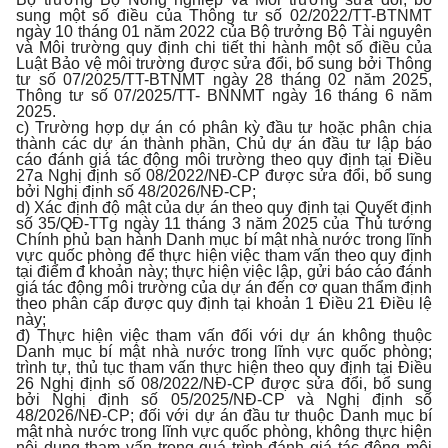
sung một số điều của Thông tư số 02/2022/TT-BTNMT
ngày 10 tháng 01 năm 2022 của Bộ trưởng Bộ Tài nguyên
và Môi trường quy định chi tiết thi hành một số điều của
Luật Bảo vệ môi trường được sửa đổi, bổ sung bởi Thông
tư số 07/2025/TT-BTNMT ngày 28 tháng 02 năm 2025,
Thông tư số 07/2025/TT- BNNMT ngày 16 tháng 6 năm
2025.
c) Trường hợp dự án có phân kỳ đầu tư hoặc phân chia
thành các dự án thành phần, Chủ dự án đầu tư lập báo
cáo đánh giá tác động môi trường theo quy định tại Điều
27a Nghị định số 08/2022/NĐ-CP được sửa đổi, bổ sung
bởi Nghị định số 48/2026/NĐ-CP;
d) Xác định độ mật của dự án theo quy định tại Quyết định
số 35/QĐ-TTg ngày 11 tháng 3 năm 2025 của Thủ tướng
Chính phủ ban hành Danh mục bí mật nhà nước trong lĩnh
vực quốc phòng để thực hiện việc tham vấn theo quy định
tại điểm đ khoản này; thực hiện việc lập, gửi báo cáo đánh
giá tác động môi trường của dự án đến cơ quan thẩm định
theo phân cấp được quy định tại khoản 1 Điều 21 Điều lệ
này;
đ) Thực hiện việc tham vấn đối với dự án không thuộc
Danh mục bí mật nhà nước trong lĩnh vực quốc phòng;
trình tự, thủ tục tham vấn thực hiện theo quy định tại Điều
26 Nghị định số 08/2022/NĐ-CP được sửa đổi, bổ sung
bởi Nghị định số 05/2025/NĐ-CP và Nghị định số
48/2026/NĐ-CP; đối với dự án đầu tư thuộc Danh mục bí
mật nhà nước trong lĩnh vực quốc phòng, không thực hiện
nội dung tham vấn trong quá trình đánh giá tác động môi