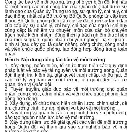
Công tác bảo vệ môi trường, ứng phó với biến đổi khí hậu
là một trong các mặt công tác của Quân đội; đặt dưới sự
lãnh đạo của Quân ủy Trung ương, sự quản lý, chỉ huy, chỉ
đạo thống nhất của Bộ trưởng Bộ Quốc phòng; từ cấp trực
thuộc Bộ Quốc phòng đến cấp cơ sở đặt dưới sự lãnh đạo
của cấp ủy, sự quản lý, chỉ huy, chỉ đạo của người chỉ huy
cùng cấp; là nhiệm vụ chuyên môn của cán bộ chuyên
trách hoặc kiêm nhiệm; đồng thời là trách nhiệm thực hiện
của mọi sĩ quan, quân nhân chuyên nghiệp, hạ sĩ quan -
binh sĩ (sau đây gọi là quân nhân), công chức, công nhân
và viên chức quốc phòng, lao động hợp đồng trong toàn
quân.
Điều 5. Nội dung công tác bảo vệ môi trường
1. Xây dựng, hoàn thiện, tổ chức thực hiện các quy định
pháp luật về bảo vệ tài nguyên và môi trường trong Quân
đội; thanh tra, kiểm tra, giải quyết tranh chấp, khiếu nại, tố
cáo, xử lý vi phạm về môi trường liên quan đến các cơ
quan, đơn vị Quân đội.
2. Tuyên truyền, giáo dục bảo vệ môi trường cho quân
nhân, công chức, công nhân và viên chức quốc phòng, lao
động hợp đồng.
3. Xây dựng, tổ chức thực hiện chiến lược, chính sách, đề
án, chương trình, dự án, nhiệm vụ bảo vệ môi trường.
4. Xây dựng và quản lý các công trình bảo vệ môi trường;
đào tạo nguồn nhân lực bảo vệ môi trường.
5. Xây dựng tiềm lực để giải quyết các vấn đề môi trường
trong Quân đội và tham gia vào sự nghiệp bảo vệ môi
trường của đất nước.