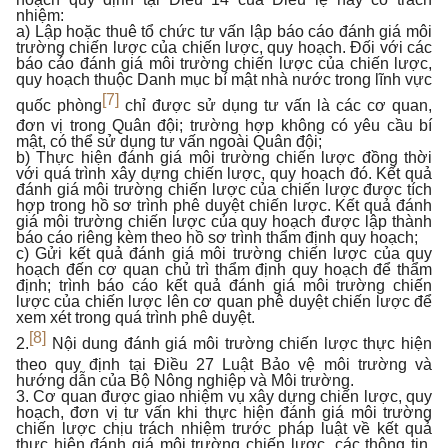
nhiệm:
a) Lập hoặc thuê tổ chức tư vấn lập báo cáo đánh giá môi
trường chiến lược của chiến lược, quy hoạch. Đối với các
báo cáo đánh giá môi trường chiến lược của chiến lược,
quy hoạch thuộc Danh mục bí mật nhà nước trong lĩnh vực
[7]
quốc phòng
chỉ được sử dụng tư vấn là các cơ quan,
đơn vị trong Quân đội; trường hợp không có yêu cầu bí
mật, có thể sử dụng tư vấn ngoài Quân đội;
b) Thực hiện đánh giá môi trường chiến lược đồng thời
với quá trình xây dựng chiến lược, quy hoạch đó. Kết quả
đánh giá môi trường chiến lược của chiến lược được tích
hợp trong hồ sơ trình phê duyệt chiến lược. Kết quả đánh
giá môi trường chiến lược của quy hoạch được lập thành
báo cáo riêng kèm theo hồ sơ trình thẩm định quy hoạch;
c) Gửi kết quả đánh giá môi trường chiến lược của quy
hoạch đến cơ quan chủ trì thẩm định quy hoạch để thẩm
định; trình báo cáo kết quả đánh giá môi trường chiến
lược của chiến lược lên cơ quan phê duyệt chiến lược để
xem xét trong quá trình phê duyệt.
[8]
2.
Nội dung đánh giá môi trường chiến lược thực hiện
theo quy định tại Điều 27 Luật Bảo vệ môi trường và
hướng dẫn của Bộ Nông nghiệp và Môi trường.
3. Cơ quan được giao nhiệm vụ xây dựng chiến lược, quy
hoạch, đơn vị tư vấn khi thực hiện đánh giá môi trường
chiến lược chịu trách nhiệm trước pháp luật về kết quả
thực hiện đánh giá môi trường chiến lược, các thông tin,