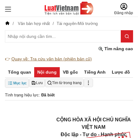
Đăng nhập
Văn bản hợp nhất
Tài nguyên-Môi trường
Tìm nâng cao
👉
Quay về: Tra cứu văn bản (phiên bản cũ)
Tổng quan
Nội dung
VB gốc
Tiếng Anh
Lược đồ
Lưu
Tìm từ trong trang
Mục lục
Tình trạng hiệu lực:
Đã biết
CỘNG HÒA XÃ HỘI CHỦ NGHĨA
VIỆT NAM
Độc lập - Tự do - Hạnh phúc