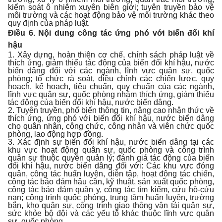
kiểm soát ô nhiễm xuyên biên giới; tuyên truyền bảo vệ
môi trường và các hoạt động bảo vệ môi trường khác theo
quy định của pháp luật.
Điều 6. Nội dung công tác ứng phó với biến đổi khí
hậu
1. Xây dựng, hoàn thiện cơ chế, chính sách pháp luật về
thích ứng, giảm thiểu tác động của biến đổi khí hậu, nước
biển dâng đối với các ngành, lĩnh vực quân sự, quốc
phòng; tổ chức rà soát, điều chỉnh các chiến lược, quy
hoạch, kế hoạch, tiêu chuẩn, quy chuẩn của các ngành,
lĩnh vực quân sự, quốc phòng nhằm thích ứng, giảm thiểu
tác động của biến đổi khí hậu, nước biển dâng.
2. Tuyên truyền, phổ biến thông tin, nâng cao nhận thức về
thích ứng, ứng phó với biến đổi khí hậu, nước biển dâng
cho quân nhân, công chức, công nhân và viên chức quốc
phòng, lao động hợp đồng.
3. Xác định sự biến đổi khí hậu, nước biển dâng tại các
khu vực hoạt động quân sự, quốc phòng và công trình
quân sự thuộc quyền quản lý; đánh giá tác động của biến
đổi khí hậu, nước biển dâng đối với: Các khu vực đóng
quân, công tác huấn luyện, diễn tập, hoạt động tác chiến,
công tác bảo đảm hậu cần, kỹ thuật, sản xuất quốc phòng,
công tác bảo đảm quân y, công tác tìm kiếm, cứu hộ-cứu
nạn; công trình quốc phòng, trung tâm huấn luyện, trường
bắn, kho quân sự, công trình giao thông vận tải quân sự,
sức khỏe bộ đội và các yếu tố khác thuộc lĩnh vực quân
sự, quốc phòng.