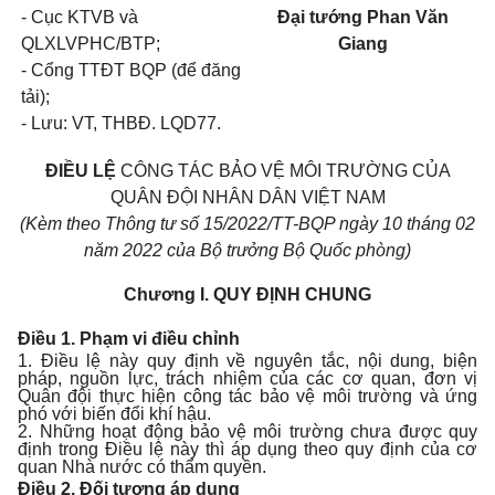
- Cục KTVB và
Đại tướng Phan Văn
QLXLVPHC/BTP;
Giang
- Cổng TTĐT BQP (để đăng
tải);
- Lưu: VT, THBĐ. LQD77.
ĐIỀU LỆ
CÔNG TÁC BẢO VỆ MÔI TRƯỜNG CỦA
QUÂN ĐỘI NHÂN DÂN VIỆT NAM
(Kèm theo Thông tư số 15/2022/TT-BQP ngày 10 tháng 02
năm 2022 của Bộ trưởng Bộ Quốc phòng)
Chương I.
QUY ĐỊNH CHUNG
Điều 1. Phạm vi điều chỉnh
1. Điều lệ này quy định về nguyên tắc, nội dung, biện
pháp, nguồn lực, trách nhiệm của các cơ quan, đơn vị
Quân đội thực hiện công tác bảo vệ môi trường và ứng
phó với biến đổi khí hậu.
2. Những hoạt động bảo vệ môi trường chưa được quy
định trong Điều lệ này thì áp dụng theo quy định của cơ
quan Nhà nước có thẩm quyền.
Điều 2. Đối tượng áp dụng