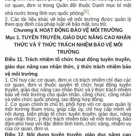
cơ quan, đơn vị trong Quân đội thuộc Danh mục bí mật
[6]
nhà nước trong lĩnh vực quốc phòng
.
2. Các tài liệu khác về bảo vệ môi trường được quản lý
theo quy định của pháp luật về bảo mật, lưu trữ.
Chương II.
HOẠT ĐỘNG BẢO VỆ MÔI TRƯỜNG
Mục 1. TUYÊN TRUYỀN, GIÁO DỤC NÂNG CAO NHẬN
THỨC VÀ Ý THỨC TRÁCH NHIỆM BẢO VỆ MÔI
TRƯỜNG
Điều 11. Trách nhiệm tổ chức hoạt động tuyên truyền,
giáo dục nâng cao nhận thức, ý thức trách nhiệm bảo
vệ môi trường
1. Chỉ huy các cơ quan, đơn vị có trách nhiệm chỉ đạo các
cơ quan, đơn vị thuộc quyền tổ chức hoạt động tuyên
truyền, giáo dục nâng cao nhận thức và ý thức trách nhiệm
bảo vệ môi trường cho quân nhân, công chức, công nhân
và viên chức quốc phòng, lao động hợp đồng.
2. Cơ quan chính trị chủ trì, phối hợp với cơ quan quản lý
môi trường tham mưu, giúp cấp ủy, chỉ huy cấp mình về
nội dung, biện pháp tổ chức tuyên truyền, giáo dục, nâng
cao nhận thức, ý thức trách nhiệm bảo vệ môi trường, bảo
đảm phù hợp với đặc điểm tình hình, chức năng, nhiệm vụ
của cơ quan, đơn vị.
Điều 12. Nội dung tuyên truyền, giáo dục nâng cao