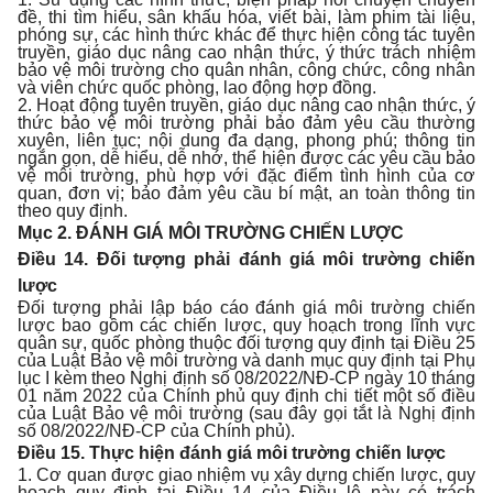
đề, thi tìm hiểu, sân khấu hóa, viết bài, làm phim tài liệu,
phóng sự, các hình thức khác để thực hiện công tác tuyên
truyền, giáo dục nâng cao nhận thức, ý thức trách nhiệm
bảo vệ môi trường cho quân nhân, công chức, công nhân
và viên chức quốc phòng, lao động hợp đồng.
2. Hoạt động tuyên truyền, giáo dục nâng cao nhận thức, ý
thức bảo vệ môi trường phải bảo đảm yêu cầu thường
xuyên, liên tục; nội dung đa dạng, phong phú; thông tin
ngắn gọn, dễ hiểu, dễ nhớ, thể hiện được các yêu cầu bảo
vệ môi trường, phù hợp với đặc điểm tình hình của cơ
quan, đơn vị; bảo đảm yêu cầu bí mật, an toàn thông tin
theo quy định.
Mục 2. ĐÁNH GIÁ MÔI TRƯỜNG CHIẾN LƯỢC
Điều 14. Đối tượng phải đánh giá môi trường chiến
lược
Đối tượng phải lập báo cáo đánh giá môi trường chiến
lược bao gồm các chiến lược, quy hoạch trong lĩnh vực
quân sự, quốc phòng thuộc đối tượng quy định tại Điều 25
của Luật Bảo vệ môi trường và danh mục quy định tại Phụ
lục I kèm theo Nghị định số 08/2022/NĐ-CP ngày 10 tháng
01 năm 2022 của Chính phủ quy định chi tiết một số điều
của Luật Bảo vệ môi trường (sau đây gọi tắt là Nghị định
số 08/2022/NĐ-CP của Chính phủ).
Điều 15. Thực hiện đánh giá môi trường chiến lược
1. Cơ quan được giao nhiệm vụ xây dựng chiến lược, quy
hoạch quy định tại Điều 14 của Điều lệ này có trách