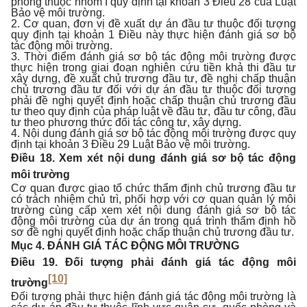
phòng thuộc nhóm I quy định tại khoản 3 Điều 28 của Luật
Bảo vệ môi trường.
2. Cơ quan, đơn vị đề xuất dự án đầu tư thuộc đối tượng
quy định tại khoản 1 Điều này thực hiện đánh giá sơ bộ
tác động môi trường.
3. Thời điểm đánh giá sơ bộ tác động môi trường được
thực hiện trong giai đoạn nghiên cứu tiền khả thi đầu tư
xây dựng, đề xuất chủ trương đầu tư, đề nghị chấp thuận
chủ trương đầu tư đối với dự án đầu tư thuộc đối tượng
phải đề nghị quyết định hoặc chấp thuận chủ trương đầu
tư theo quy định của pháp luật về đầu tư, đầu tư công, đầu
tư theo phương thức đối tác công tư, xây dựng.
4. Nội dung đánh giá sơ bộ tác động môi trường được quy
định tại khoản 3 Điều 29 Luật Bảo vệ môi trường.
Điều 18. Xem xét nội dung đánh giá sơ bộ tác động
môi trường
Cơ quan được giao tổ chức thẩm định chủ trương đầu tư
có trách nhiệm chủ trì, phối hợp với cơ quan quản lý môi
trường cùng cấp xem xét nội dung đánh giá sơ bộ tác
động môi trường của dự án trong quá trình thẩm định hồ
sơ đề nghị quyết định hoặc chấp thuận chủ trương đầu tư.
Mục 4. ĐÁNH GIÁ TÁC ĐỘNG MÔI TRƯỜNG
Điều 19. Đối tượng phải đánh giá tác động môi
[10]
trường
Đối tượng phải thực hiện đánh giá tác động môi trường là