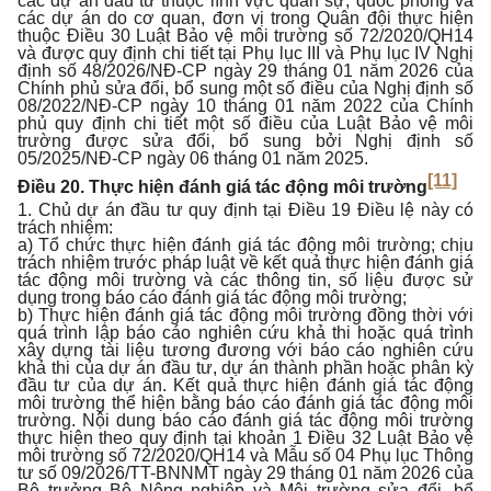
các dự án đầu tư thuộc lĩnh vực quân sự, quốc phòng và
các dự án do cơ quan, đơn vị trong Quân đội thực hiện
thuộc Điều 30 Luật Bảo vệ môi trường số 72/2020/QH14
và được quy định chi tiết tại Phụ lục III và Phụ lục IV Nghị
định số 48/2026/NĐ-CP ngày 29 tháng 01 năm 2026 của
Chính phủ sửa đổi, bổ sung một số điều của Nghị định số
08/2022/NĐ-CP ngày 10 tháng 01 năm 2022 của Chính
phủ quy định chi tiết một số điều của Luật Bảo vệ môi
trường được sửa đổi, bổ sung bởi Nghị định số
05/2025/NĐ-CP ngày 06 tháng 01 năm 2025.
[11]
Điều 20. Thực hiện đánh giá tác động môi trường
1. Chủ dự án đầu tư quy định tại Điều 19 Điều lệ này có
trách nhiệm:
a) Tổ chức thực hiện đánh giá tác động môi trường; chịu
trách nhiệm trước pháp luật về kết quả thực hiện đánh giá
tác động môi trường và các thông tin, số liệu được sử
dụng trong báo cáo đánh giá tác động môi trường;
b) Thực hiện đánh giá tác động môi trường đồng thời với
quá trình lập báo cáo nghiên cứu khả thi hoặc quá trình
xây dựng tài liệu tương đương với báo cáo nghiên cứu
khả thi của dự án đầu tư, dự án thành phần hoặc phân kỳ
đầu tư của dự án. Kết quả thực hiện đánh giá tác động
môi trường thể hiện bằng báo cáo đánh giá tác động môi
trường. Nội dung báo cáo đánh giá tác động môi trường
thực hiện theo quy định tại khoản 1 Điều 32 Luật Bảo vệ
môi trường số 72/2020/QH14 và Mẫu số 04 Phụ lục Thông
tư số 09/2026/TT-BNNMT ngày 29 tháng 01 năm 2026 của
Bộ trưởng Bộ Nông nghiệp và Môi trường sửa đổi, bổ