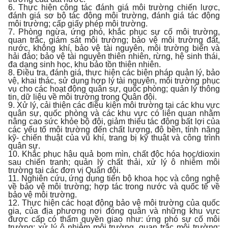
6. Thực hiện công tác đánh giá môi trường chiến lược,
đánh giá sơ bộ tác động môi trường, đánh giá tác động
môi trường; cấp giấy phép môi trường.
7. Phòng ngừa, ứng phó, khắc phục sự cố môi trường,
quan trắc, giám sát môi trường; bảo vệ môi trường đất,
nước, không khí, bảo vệ tài nguyên, môi trường biển và
hải đảo; bảo vệ tài nguyên thiên nhiên, rừng, hệ sinh thái,
đa dạng sinh học, khu bảo tồn thiên nhiên.
8. Điều tra, đánh giá, thực hiện các biện pháp quản lý, bảo
vệ, khai thác, sử dụng hợp lý tài nguyên, môi trường phục
vụ cho các hoạt động quân sự, quốc phòng; quản lý thông
tin, dữ liệu về môi trường trong Quân đội.
9. Xử lý, cải thiện các điều kiện môi trường tại các khu vực
quân sự, quốc phòng và các khu vực có liên quan nhằm
nâng cao sức khỏe bộ đội, giảm thiểu tác động bất lợi của
các yếu tố môi trường đến chất lượng, độ bền, tính năng
kỹ- chiến thuật của vũ khí, trang bị kỹ thuật và công trình
quân sự.
10. Khắc phục hậu quả bom mìn, chất độc hóa học/dioxin
sau chiến tranh; quản lý chất thải, xử lý ô nhiễm môi
trường tại các đơn vị Quân đội.
11. Nghiên cứu, ứng dụng tiến bộ khoa học và công nghệ
về bảo vệ môi trường; hợp tác trong nước và quốc tế về
bảo vệ môi trường.
12. Thực hiện các hoạt động bảo vệ môi trường của quốc
gia, của địa phương nơi đóng quân và những khu vực
được cấp có thẩm quyền giao như: ứng phó sự cố môi
trường; xử lý ô nhiễm môi trường, quan trắc môi trường;