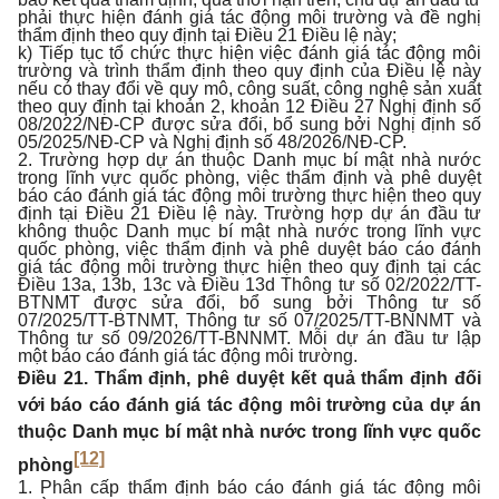
phải thực hiện đánh giá tác động môi trường và đề nghị
thẩm định theo quy định tại Điều 21 Điều lệ này;
k) Tiếp tục tổ chức thực hiện việc đánh giá tác động môi
trường và trình thẩm định theo quy định của Điều lệ này
nếu có thay đổi về quy mô, công suất, công nghệ sản xuất
theo quy định tại khoản 2, khoản 12 Điều 27 Nghị định số
08/2022/NĐ-CP được sửa đổi, bổ sung bởi Nghị định số
05/2025/NĐ-CP và Nghị định số 48/2026/NĐ-CP.
2. Trường hợp dự án thuộc Danh mục bí mật nhà nước
trong lĩnh vực quốc phòng, việc thẩm định và phê duyệt
báo cáo đánh giá tác động môi trường thực hiện theo quy
định tại Điều 21 Điều lệ này. Trường hợp dự án đầu tư
không thuộc Danh mục bí mật nhà nước trong lĩnh vực
quốc phòng, việc thẩm định và phê duyệt báo cáo đánh
giá tác động môi trường thực hiện theo quy định tại các
Điều 13a, 13b, 13c và Điều 13d Thông tư số 02/2022/TT-
BTNMT được sửa đổi, bổ sung bởi Thông tư số
07/2025/TT-BTNMT, Thông tư số 07/2025/TT-BNNMT và
Thông tư số 09/2026/TT-BNNMT. Mỗi dự án đầu tư lập
một báo cáo đánh giá tác động môi trường.
Điều 21. Thẩm định, phê duyệt kết quả thẩm định đối
với báo cáo đánh giá tác động môi trường của dự án
thuộc Danh mục bí mật nhà nước trong lĩnh vực quốc
[12]
phòng
1. Phân cấp thẩm định báo cáo đánh giá tác động môi