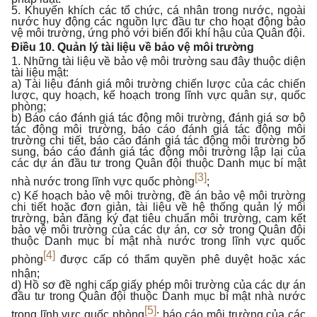
5. Khuyến khích các tổ chức, cá nhân trong nước, ngoài
nước huy động các nguồn lực đầu tư cho hoạt động bảo
vệ môi trường, ứng phó với biến đổi khí hậu của Quân đội.
Điều 10. Quản lý tài liệu về bảo vệ môi trường
1. Những tài liệu về bảo vệ môi trường sau đây thuộc diện
tài liệu mật:
a) Tài liệu đánh giá môi trường chiến lược của các chiến
lược, quy hoạch, kế hoạch trong lĩnh vực quân sự, quốc
phòng;
b) Báo cáo đánh giá tác động môi trường, đánh giá sơ bộ
tác động môi trường, báo cáo đánh giá tác động môi
trường chi tiết, báo cáo đánh giá tác động môi trường bổ
sung, báo cáo đánh giá tác động môi trường lập lại của
các dự án đầu tư trong Quân đội thuộc Danh mục bí mật
[3]
nhà nước trong lĩnh vực quốc phòng
;
c) Kế hoạch bảo vệ môi trường, đề án bảo vệ môi trường
chi tiết hoặc đơn giản, tài liệu về hệ thống quản lý môi
trường, bản đăng ký đạt tiêu chuẩn môi trường, cam kết
bảo vệ môi trường của các dự án, cơ sở trong Quân đội
thuộc Danh mục bí mật nhà nước trong lĩnh vực quốc
[4]
phòng
được cấp có thẩm quyền phê duyệt hoặc xác
nhận;
d) Hồ sơ đề nghị cấp giấy phép môi trường của các dự án
đầu tư trong Quân đội thuộc Danh mục bí mật nhà nước
[5]
trong lĩnh vực quốc phòng
; báo cáo môi trường của các