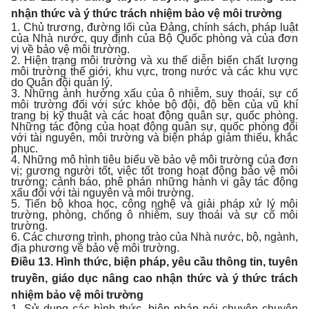
nhận thức và ý thức trách nhiệm bảo vệ môi trường
1. Chủ trương, đường lối của Đảng, chính sách, pháp luật
của Nhà nước, quy định của Bộ Quốc phòng và của đơn
vị về bảo vệ môi trường.
2. Hiện trạng môi trường và xu thế diễn biến chất lượng
môi trường thế giới, khu vực, trong nước và các khu vực
do Quân đội quản lý.
3. Những ảnh hưởng xấu của ô nhiễm, suy thoái, sự cố
môi trường đối với sức khỏe bộ đội, độ bền của vũ khí
trang bị kỹ thuật và các hoạt động quân sự, quốc phòng.
Những tác động của hoạt động quân sự, quốc phòng đối
với tài nguyên, môi trường và biện pháp giảm thiểu, khắc
phục.
4. Những mô hình tiêu biểu về bảo vệ môi trường của đơn
vị; gương người tốt, việc tốt trong hoạt động bảo vệ môi
trường; cảnh báo, phê phán những hành vi gây tác động
xấu đối với tài nguyên và môi trường.
5. Tiến bộ khoa học, công nghệ và giải pháp xử lý môi
trường, phòng, chống ô nhiễm, suy thoái và sự cố môi
trường.
6. Các chương trình, phong trào của Nhà nước, bộ, ngành,
địa phương về bảo vệ môi trường.
Điều 13. Hình thức, biện pháp, yêu cầu thông tin, tuyên
truyền, giáo dục nâng cao nhận thức và ý thức trách
nhiệm bảo vệ môi trường
1. Sử dụng các hình thức, biện pháp nói chuyện chuyên