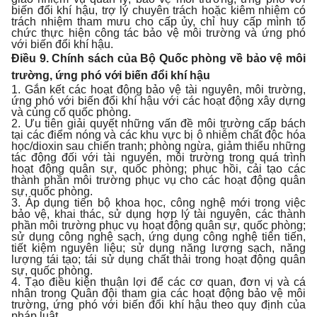
biến đổi khí hậu, trợ lý chuyên trách hoặc kiêm nhiệm có
trách nhiệm tham mưu cho cấp ủy, chỉ huy cấp mình tổ
chức thực hiện công tác bảo vệ môi trường và ứng phó
với biến đổi khí hậu.
Điều 9. Chính sách của Bộ Quốc phòng về bảo vệ môi
trường, ứng phó với biến đổi khí hậu
1. Gắn kết các hoạt động bảo vệ tài nguyên, môi trường,
ứng phó với biến đổi khí hậu với các hoạt động xây dựng
và củng cố quốc phòng.
2. Ưu tiên giải quyết những vấn đề môi trường cấp bách
tại các điểm nóng và các khu vực bị ô nhiễm chất độc hóa
học/dioxin sau chiến tranh; phòng ngừa, giảm thiểu những
tác động đối với tài nguyên, môi trường trong quá trình
hoạt động quân sự, quốc phòng; phục hồi, cải tạo các
thành phần môi trường phục vụ cho các hoạt động quân
sự, quốc phòng.
3. Áp dụng tiến bộ khoa học, công nghệ mới trong việc
bảo vệ, khai thác, sử dụng hợp lý tài nguyên, các thành
phần môi trường phục vụ hoạt động quân sự, quốc phòng;
sử dụng công nghệ sạch, ứng dụng công nghệ tiên tiến,
tiết kiệm nguyên liệu; sử dụng năng lượng sạch, năng
lượng tái tạo; tái sử dụng chất thải trong hoạt động quân
sự, quốc phòng.
4. Tạo điều kiện thuận lợi để các cơ quan, đơn vị và cá
nhân trong Quân đội tham gia các hoạt động bảo vệ môi
trường, ứng phó với biến đổi khí hậu theo quy định của
pháp luật.