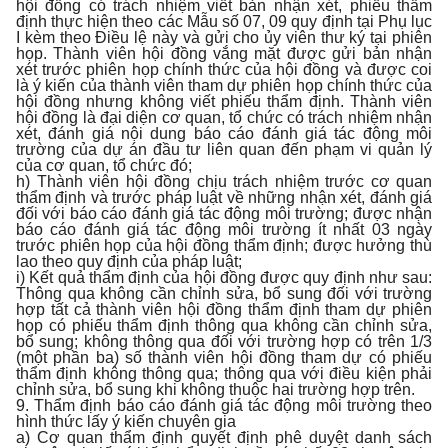
hội đồng có trách nhiệm viết bản nhận xét, phiếu thẩm
định thực hiện theo các Mẫu số 07, 09 quy định tại Phụ lục
I kèm theo Điều lệ này và gửi cho ủy viên thư ký tại phiên
họp. Thành viên hội đồng vắng mặt được gửi bản nhận
xét trước phiên họp chính thức của hội đồng và được coi
là ý kiến của thành viên tham dự phiên họp chính thức của
hội đồng nhưng không viết phiếu thẩm định. Thành viên
hội đồng là đại diện cơ quan, tổ chức có trách nhiệm nhận
xét, đánh giá nội dung báo cáo đánh giá tác động môi
trường của dự án đầu tư liên quan đến phạm vi quản lý
của cơ quan, tổ chức đó;
h) Thành viên hội đồng chịu trách nhiệm trước cơ quan
thẩm định và trước pháp luật về những nhận xét, đánh giá
đối với báo cáo đánh giá tác động môi trường; được nhận
báo cáo đánh giá tác động môi trường ít nhất 03 ngày
trước phiên họp của hội đồng thẩm định; được hưởng thù
lao theo quy định của pháp luật;
i) Kết quả thẩm định của hội đồng được quy định như sau:
Thông qua không cần chỉnh sửa, bổ sung đối với trường
hợp tất cả thành viên hội đồng thẩm định tham dự phiên
họp có phiếu thẩm định thông qua không cần chỉnh sửa,
bổ sung; không thông qua đối với trường hợp có trên 1/3
(một phần ba) số thành viên hội đồng tham dự có phiếu
thẩm định không thông qua; thông qua với điều kiện phải
chỉnh sửa, bổ sung khi không thuộc hai trường hợp trên.
9. Thẩm định báo cáo đánh giá tác động môi trường theo
hình thức lấy ý kiến chuyên gia
a) Cơ quan thẩm định quyết định phê duyệt danh sách