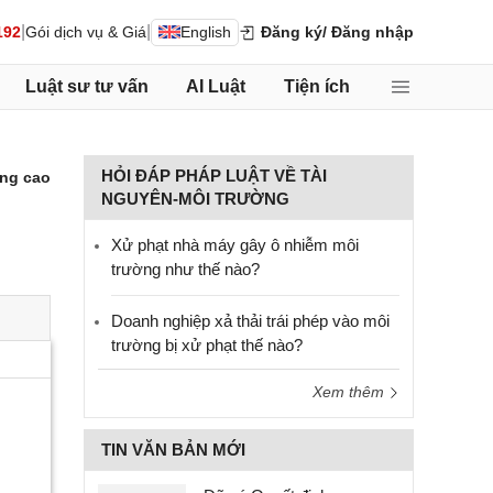
|
|
192
Gói dịch vụ & Giá
English
Đăng ký
/ Đăng nhập
Luật sư tư vấn
AI Luật
Tiện ích
HỎI ĐÁP PHÁP LUẬT VỀ TÀI
ng cao
NGUYÊN-MÔI TRƯỜNG
Xử phạt nhà máy gây ô nhiễm môi
trường như thế nào?
Doanh nghiệp xả thải trái phép vào môi
trường bị xử phạt thế nào?
Xem thêm
TIN VĂN BẢN MỚI