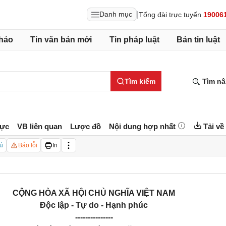
|
Danh mục
Tổng đài trực tuyến
19006
hảo
Tin văn bản mới
Tin pháp luật
Bản tin luật
Tìm kiếm
Tìm nâ
lực
VB liên quan
Lược đồ
Nội dung hợp nhất
Tải về
ú
Báo lỗi
In
CỘNG HÒA XÃ HỘI CHỦ NGHĨA VIỆT NAM
Độc lập - Tự do - Hạnh phúc
---------------