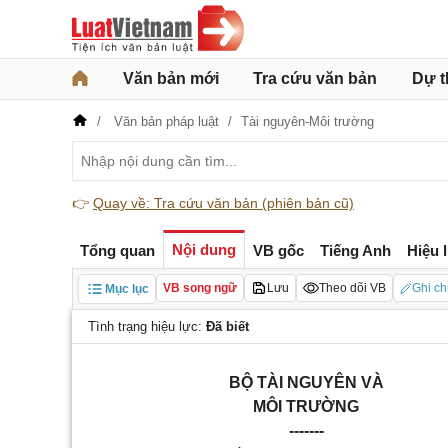
Văn bản mới
Tra cứu văn bản
Dự t
Văn bản pháp luật
Tài nguyên-Môi trường
👉
Quay về: Tra cứu văn bản (phiên bản cũ)
Nội dung
Tổng quan
VB gốc
Tiếng Anh
Hiệu 
VB song ngữ
Lưu
Theo dõi VB
Ghi ch
Mục lục
Tình trạng hiệu lực:
Đã biết
BỘ TÀI NGUYÊN VÀ
MÔI TRƯỜNG
-------