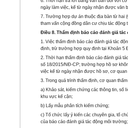
6. Thời hạn trả lời bằng văn bản đối với c
ngày làm việc, kể từ ngày nhận được văn b
7. Trường hợp dự án thuộc địa bàn từ hai (
tham vấn cộng đồng dân cư chịu tác động tr
Điều 8. Thẩm định báo cáo đánh giá tác
1. Việc thẩm định báo cáo đánh giá tác độ
định, trừ trường hợp quy định tại Khoản 5
2. Thời hạn thẩm định báo cáo đánh giá tá
số 18/2015/NĐ-CP; trường hợp hồ sơ không 
việc kể từ ngày nhận được hồ sơ, cơ quan 
3. Trong quá trình thẩm định, cơ quan thẩ
a) Khảo sát, kiểm chứng các thông tin, số l
khu vực kế cận;
b) Lấy mẫu phân tích kiểm chứng;
c) Tổ chức lấy ý kiến các chuyên gia, tổ ch
của báo cáo đánh giá tác động môi trường;