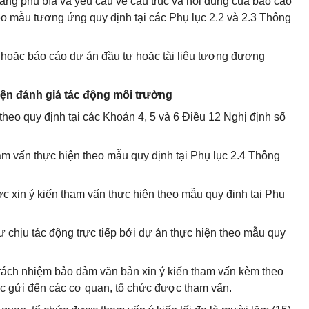
trang phụ bìa và yêu cầu về cấu trúc và nội dung của báo cáo
eo mẫu tương ứng quy định tại các Phụ lục 2.2 và 2.3 Thông
i hoặc báo cáo dự án đầu tư hoặc tài liệu tương đương
iện đánh giá tác động môi trường
theo quy định tại các Khoản 4, 5 và 6 Điều 12 Nghị định số
am vấn thực hiện theo mẫu quy định tại Phụ lục 2.4 Thông
ợc xin ý kiến tham vấn thực hiện theo mẫu quy định tại Phụ
 chịu tác động trực tiếp bởi dự án thực hiện theo mẫu quy
 trách nhiệm bảo đảm văn bản xin ý kiến tham vấn kèm theo
c gửi đến các cơ quan, tổ chức được tham vấn.