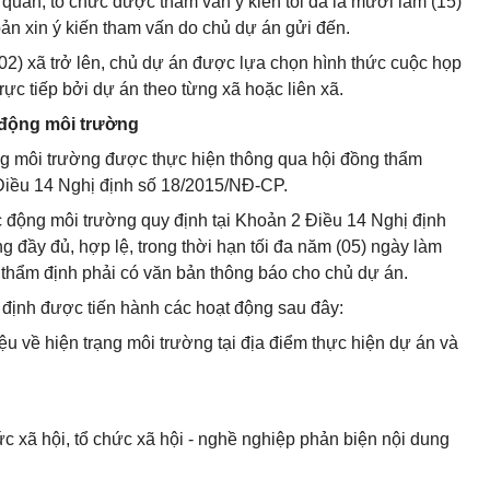
ơ quan, tổ chức được tham vấn ý kiến tối đa là mười lăm (15)
ản xin ý kiến tham vấn do chủ dự án gửi đến.
02) xã trở lên, chủ dự án được lựa chọn hình thức cuộc họp
ực tiếp bởi dự án theo từng xã hoặc liên xã.
 động môi trường
ng môi trường được thực hiện thông qua hội đồng thẩm
 Điều 14 Nghị định số 18/2015/NĐ-CP.
c động môi trường quy định tại Khoản 2 Điều 14 Nghị định
đầy đủ, hợp lệ, trong thời hạn tối đa năm (05) ngày làm
thẩm định phải có văn bản thông báo cho chủ dự án.
m định được tiến hành các hoạt động sau đây:
iệu về hiện trạng môi trường tại địa điểm thực hiện dự án và
ức xã hội, tổ chức xã hội - nghề nghiệp phản biện nội dung