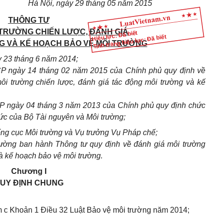
Hà Nội, ngày 29 tháng 05 năm 2015
THÔNG TƯ
 TRƯỜNG CHIẾN LƯỢC, ĐÁNH GIÁ
Hiệu lực: Đã biết
Tình trạng hiệu lực: Đã biết
G VÀ KẾ HOẠCH BẢO VỆ MÔI TRƯỜNG
y 23
tháng
6 năm 2014;
CP ngày 14 tháng 02 năm 2015 của
Chính phủ
quy định về
ôi trường chiến lược, đánh giá tác động môi trường và kế
CP ngày 04
tháng
3 năm 2013 của
Chính phủ
quy định chức
hức
của Bộ Tài nguyên và Môi trường;
ng cục Môi trường và Vụ trưởng Vụ Pháp chế;
rường ban hành Thông tư quy định về đánh giá môi trường
và kế hoạch bảo vệ môi trường.
Chương I
UY ĐỊNH CHUNG
iểm c Khoản 1 Điều 32 Luật Bảo vệ môi trường năm 2014;