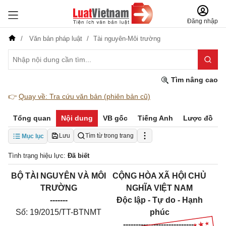
Đăng nhập
Văn bản pháp luật
Tài nguyên-Môi trường
Tìm nâng cao
👉
Quay về: Tra cứu văn bản (phiên bản cũ)
Tổng quan
Nội dung
VB gốc
Tiếng Anh
Lược đồ
Lưu
Tìm từ trong trang
Mục lục
Tình trạng hiệu lực:
Đã biết
BỘ TÀI NGUYÊN VÀ MÔI
CỘNG HÒA XÃ HỘI CHỦ
TRƯỜNG
NGHĨA VIỆT NAM
-------
Độc lập - Tự do - Hạnh
Số: 19/2015/TT-BTNMT
phúc
-----------------------------