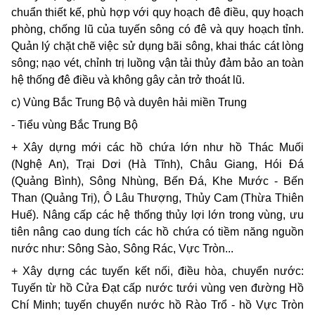
chuẩn thiết kế, phù hợp với quy hoạch đê điều, quy hoạch
phòng, chống lũ của tuyến sông có đê và quy hoạch tỉnh.
Quản lý chặt chẽ việc sử dụng bãi sông, khai thác cát lòng
sông; nạo vét, chỉnh trị luồng vận tải thủy đảm bảo an toàn
hệ thống đê điều và không gây cản trở thoát lũ.
c) Vùng Bắc Trung Bộ và duyên hải miền Trung
- Tiểu vùng Bắc Trung Bộ
+ Xây dựng mới các hồ chứa lớn như hồ Thác Muối
(Nghệ An), Trại Dơi (Hà Tĩnh), Châu Giang, Hói Đá
(Quảng Bình), Sông Nhùng, Bến Đá, Khe Mước - Bến
Than (Quảng Trị), Ô Lâu Thượng, Thủy Cam (Thừa Thiên
Huế). Nâng cấp các hệ thống thủy lợi lớn trong vùng, ưu
tiên nâng cao dung tích các hồ chứa có tiềm năng nguồn
nước như: Sông Sào, Sông Rác, Vực Tròn...
+ Xây dựng các tuyến kết nối, điều hòa, chuyển nước:
Tuyến từ hồ Cửa Đạt cấp nước tưới vùng ven đường Hồ
Chí Minh; tuyến chuyển nước hồ Rào Trổ - hồ Vực Tròn