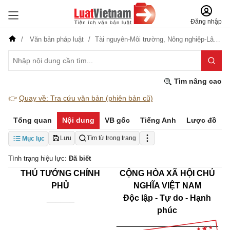
Đăng nhập
Văn bản pháp luật
Tài nguyên-Môi trường,
Nông nghiệp-Lâm nghiệp
Tìm nâng cao
👉
Quay về: Tra cứu văn bản (phiên bản cũ)
Tổng quan
Nội dung
VB gốc
Tiếng Anh
Lược đồ
Lưu
Tìm từ trong trang
Mục lục
Tình trạng hiệu lực:
Đã biết
THỦ TƯỚNG CHÍNH
CỘNG HÒA XÃ HỘI CHỦ
PHỦ
NGHĨA VIỆT NAM
______
Độc lập - Tự do - Hạnh
phúc
______________________