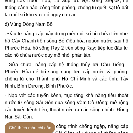
vùng Lắk Buôn Trấp, Ea Súp lưu vực sông Srêpốk; hệ
thống cảnh báo, công trình phòng, chống lũ quét, sạt lở đất
tại một số khu vực có nguy cơ cao.
đ) Vùng Đông Nam Bộ
- Đầu tư nâng cấp, xây dựng mới một số hồ chứa lớn như
hồ Cây Chanh trên sông Bé điều hòa nguồn nước sau hồ
Phước Hòa, hồ sông Ray 2 trên sông Ray; tiếp tục đầu tư
các hồ chứa nước quy mô nhỏ, phân tán.
- Sửa chữa, nâng cấp hệ thống thủy lợi Dầu Tiếng -
Phước Hòa để bổ sung năng lực cấp nước và phòng,
chống lũ cho Thành phố Hồ Chí Minh và các tỉnh: Tây
Ninh, Bình Dương, Bình Phước.
- Nạo vét các tuyến kênh, trục tăng khả năng tiêu thoát
nước từ sông Sài Gòn qua sông Vàm Cỏ Đông; mở rộng
các tuyến kênh tiêu, thoát nước ra các sông chính: Đồng
Nai, Sài Gòn.
- Hoàn chỉnh hệ thống công trình chống ngập, nâng cấp
Chú thích màu chỉ dẫn