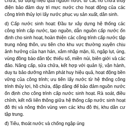
chứa, sử dụng hiệu quả nguồn nước từ các hồ chứa thủy
điện bảo đảm duy trì mực nước cho hoạt động của các
công trình thủy lợi lấy nước phục vụ sản xuất, dân sinh.
d) Cấp nước sinh hoạt: Đầu tư xây dựng hệ thống các
công trình cấp nước, tạo nguồn, dẫn nguồn cấp nước ổn
định cho sinh hoạt, hoàn thiện các công trình cấp nước tập
trung nông thôn, ưu tiên cho khu vực thường xuyên chịu
ảnh hưởng của hạn hán, xâm nhập mặn, lũ, ngập lụt, úng,
vùng đồng bào dân tộc thiểu số, miền núi, biên giới và các
đảo. Nâng cấp, sửa chữa, kết hợp với quản lý, vận hành,
duy tu bảo dưỡng nhằm phát huy hiệu quả, hoạt động bền
vững của công trình; ưu tiên lấy nước từ hệ thống công
trình thủy lợi, hồ chứa, đập dâng để bảo đảm nguồn nước
ổn định cho công trình cấp nước sinh hoạt. Rà soát, điều
chỉnh, kết nối liên thông giữa hệ thống cấp nước sinh hoạt
đô thị và nông thôn vùng ven các khu đô thị, khu dân cư
tập trung.
đ) Tiêu, thoát nước và chống ngập úng