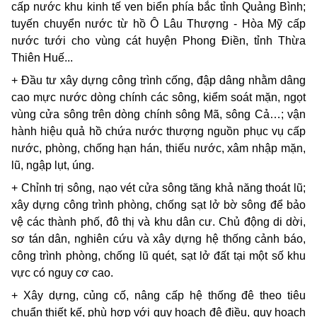
cấp nước khu kinh tế ven biển phía bắc tỉnh Quảng Bình;
tuyến chuyển nước từ hồ Ô Lâu Thượng - Hòa Mỹ cấp
nước tưới cho vùng cát huyện Phong Điền, tỉnh Thừa
Thiên Huế...
+ Đầu tư xây dựng công trình cống, đập dâng nhằm dâng
cao mực nước dòng chính các sông, kiểm soát mặn, ngọt
vùng cửa sông trên dòng chính sông Mã, sông Cả…; vận
hành hiệu quả hồ chứa nước thượng nguồn phục vụ cấp
nước, phòng, chống hạn hán, thiếu nước, xâm nhập mặn,
lũ, ngập lụt, úng.
+ Chỉnh trị sông, nạo vét cửa sông tăng khả năng thoát lũ;
xây dựng công trình phòng, chống sạt lở bờ sông để bảo
vệ các thành phố, đô thị và khu dân cư. Chủ động di dời,
sơ tán dân, nghiên cứu và xây dựng hệ thống cảnh báo,
công trình phòng, chống lũ quét, sạt lở đất tại một số khu
vực có nguy cơ cao.
+ Xây dựng, củng cố, nâng cấp hệ thống đê theo tiêu
chuẩn thiết kế, phù hợp với quy hoạch đê điều, quy hoạch