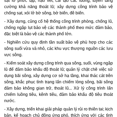
sạt lở phức tạp; nạo vét, cải tạo các luồng, tuyến tăng
cường khả năng thoát lũ; xây dựng công trình bảo vệ
chống sạt, xói lở bờ sông, bờ biển, đê biển.
- Xây dựng, củng cố hệ thống công trình phòng, chống lũ,
chống ngập lụt bảo vệ các thành phố theo mức đảm bảo,
đặc biệt là bảo vệ các thành phố lớn.
- Nghiên cứu quy định tần suất bảo vệ phù hợp cho các
sông suối vừa và nhỏ, các khu vực thượng nguồn các lưu
vực sông.
- Kiểm soát xây dựng công trình qua sông, suối, vùng ngập
lũ để đảm bảo khẩu độ thoát lũ; quản lý chặt chẽ việc sử
dụng bãi sông, xây dựng cơ sở hạ tầng, khai thác cát trên
sông, khắc phục tình trạng lấn chiếm lòng sông, bãi sông
đảm bảo không gian trữ, thoát lũ... Xử lý công trình lấn
chiếm luồng tiêu, kênh tiêu, đảm bảo khẩu độ tiêu thoát
nước.
- Xây dựng, triển khai giải pháp quản lý rủi ro thiên tai; kịch
bản, kế hoạch chủ động ứng phó, thích ứng với các tình