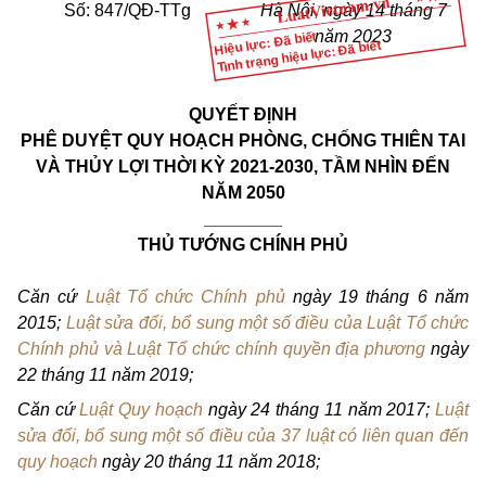
Số: 847/QĐ-TTg
Hà Nội, ngày 14 tháng 7
năm 2023
Hiệu lực: Đã biết
Tình trạng hiệu lực: Đã biết
QUYẾT ĐỊNH
PHÊ DUYỆT QUY HOẠCH PHÒNG, CHỐNG THIÊN TAI
VÀ THỦY LỢI THỜI KỲ 2021-2030, TẦM NHÌN ĐẾN
NĂM 2050
________
THỦ TƯỚNG CHÍNH PHỦ
Căn cứ
Luật Tổ chức Chính phủ
ngày 19 tháng 6 năm
2015;
Luật sửa đổi, bổ sung một số điều của Luật Tổ chức
Chính phủ và Luật Tổ chức chính quyền địa phương
ngày
22 tháng 11 năm 2019;
Căn cứ
Luật Quy hoạch
ngày 24 tháng 11 năm 2017;
Luật
sửa đổi, bổ sung một số điều của 37 luật có liên quan đến
quy hoạch
ngày 20 tháng 11 năm 2018;