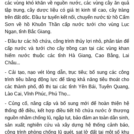
các vùng khó khăn về nguồn nước, các vùng cây ăn quả
tập trung, cây dược liệu có giá trị kinh tế cao, cây tràng
trên đất dốc. Đầu tư tuyến kết nối, chuyển nước từ hồ Cấm
Sơn về hồ Khuôn Thần cấp nước tưới cho vùng Lục
Ngạn, tỉnh Bắc Giang.
- Đầu tư các hồ chứa, công trình thủy lợi nhỏ, phân tán để
cấp nước và tưới cho cây trồng cạn tại các vùng khan
hiếm nước thuộc các tỉnh Hà Giang, Cao Bằng, Lai
Châu...
- Cải tạo, nạo vét lòng dẫn, trục tiêu; bổ sung các công
trình tiêu bằng động lực để tăng khả năng tiêu thoát cho
các thành phố, đô thị tại các tỉnh Yên Bái, Tuyên Quang,
Lào Cai, Vĩnh Phúc, Phú Thọ...
- Củng cố, nâng cấp và bổ sung mới để hoàn thiện hệ
thống đê điều, kết hợp điều tiết hồ chứa nước ở thượng
nguồn nhằm chống lũ, ngập lụt, bảo đảm an toàn dân sinh,
sản xuất; nghiên cứu và xây dựng hệ thống cảnh báo,
công trình phòng chống lũ quét, sạt lở đất tại một số khu