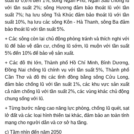
suất từ 0,6% đến 1%, sông Ngàn Phố, Ngàn Sâu chống lũ
với tần suất 2%; sông Hương đảm bảo thoát lũ với tần
suất 7%; hạ lưu sông Trà Khúc đảm bảo thoát lũ với tần
suất 10%, hạ lưu các sông Kôn - Hà Thanh, sông Ba đảm
bảo thoát lũ với tần suất 5%.
+ Các sông còn lại chủ động phòng tránh và thích nghi với
lũ để bảo vệ dân cư, chống lũ sớm, lũ muộn với tần suất
5% đến 10% để bảo vệ sản xuất.
+ Các đô thị lớn, Thành phố Hồ Chí Minh, Bình Dương,
Đồng Nai chống lũ chính vụ với tần suất 5%, Thành phố
Cần Thơ và đô thị các tỉnh đồng bằng sông Cửu Long,
đảm bảo chống lũ với tần suất 1%, các khu vực sản xuất
cả năm chống lũ với tần suất 2%, các vùng khác chủ động
chung sống với lũ.
+ Từng bước nâng cao năng lực phòng, chống lũ quét, sạt
lở đất và các loại hình thiên tai khác, đảm bảo an toàn tính
mạng cho người dân và cơ sở hạ tầng.
c) Tầm nhìn đến năm 2050