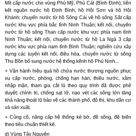
Mít cấp nước cho vùng Phù Mỹ, Phù Cát (Bình Định); liên
kết nguồn nước hồ Định Bình, hồ Hội Sơn và hồ Hội
Khánh; chuyển nước từ hồ Sông Cái về hồ sông Sắt cấp
nước khu vực phía bắc tỉnh Ninh Thuận; kết nối, chuyển
nước từ hồ sông Than cấp nước khu vực phía nam tỉnh
Ninh Thuận; kết nối, chuyển nước từ hồ La Ngà 3 cấp
nước khu vực phía nam tỉnh Bình Thuận; nghiên cứu xây
dựng các tuyến kết nối, điều hòa, chuyển nước từ sông
Thu Bồn bổ sung nước hệ thống kênh hồ Phú Ninh...
+ Vận hành hiệu quả hồ chứa nước thượng nguồn phục
vụ cấp nước, phòng, chống hạn hán, thiếu nước, xâm
nhập mặn, tham gia cắt lũ theo quy trình đã được phê
duyệt; chỉnh trị, chống sạt lở, nạo vét các sông lớn tăng
khả năng thoát lũ bảo vệ các thành phố, đô thị, khu dân cư
và sản xuất.
+ Củng cố, nâng cấp hệ thống kè bờ, đê sông, đê biển
theo tiêu chuẩn thiết kế.
d) Vùng Tây Nguyên