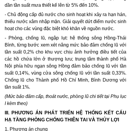
dần tần suất mưa thiết kế lên từ 5% đến 10%.
- Chủ động cấp đủ nước cho sinh hoạt khi xảy ra hạn hán,
thiếu nước xâm nhập mặn. Giải quyết dứt điểm nước sinh
hoạt cho các vùng đặc biệt khó khăn về nguồn nước.
- Phòng, chống lũ, ngập lụt: hệ thống sông Hồng-Thái
Bình, từng bước xem xét nâng mức bảo đảm chống lũ với
tần suất 0,2% cho khu vực chịu ảnh hưởng điều tiết của
các hồ chứa lớn ở thượng lưu; trung tâm thành phố Hà
Nội phía hữu ngạn sông Hồng đảm bảo chống lũ với tần
suất 0,14%, vùng cửa sông chống lũ với tần suất 0,33%.
Chống lũ cho Thành phố Hồ Chí Minh, Bình Dương với
tần suất 1%.
(Mức bảo đảm cấp, thoát nước, phòng lũ chi tiết tại Phụ lục
I kèm theo)
III. PHƯƠNG ÁN PHÁT TRIỂN HỆ THỐNG KẾT CẤU
HẠ TẦNG PHÒNG CHỐNG THIÊN TAI VÀ THỦY LỢI
1. Phương án chung