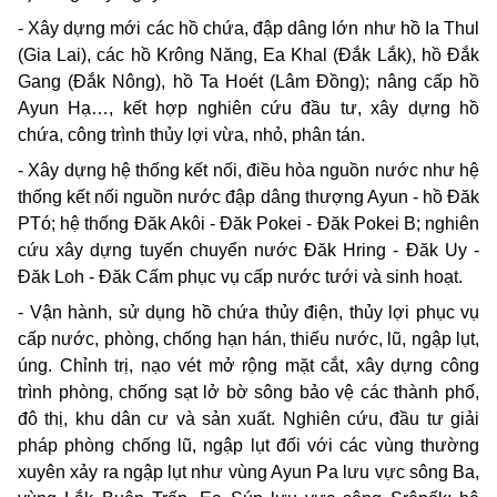
- Xây dựng mới các hồ chứa, đập dâng lớn như hồ Ia Thul
(Gia Lai), các hồ Krông Năng, Ea Khal (Đắk Lắk), hồ Đắk
Gang (Đắk Nông), hồ Ta Hoét (Lâm Đồng); nâng cấp hồ
Ayun Hạ…, kết hợp nghiên cứu đầu tư, xây dựng hồ
chứa, công trình thủy lợi vừa, nhỏ, phân tán.
- Xây dựng hệ thống kết nối, điều hòa nguồn nước như hệ
thống kết nối nguồn nước đập dâng thượng Ayun - hồ Đăk
PTó; hệ thống Đăk Akôi - Đăk Pokei - Đăk Pokei B; nghiên
cứu xây dựng tuyến chuyển nước Đăk Hring - Đăk Uy -
Đăk Loh - Đăk Cấm phục vụ cấp nước tưới và sinh hoạt.
- Vận hành, sử dụng hồ chứa thủy điện, thủy lợi phục vụ
cấp nước, phòng, chống hạn hán, thiếu nước, lũ, ngập lụt,
úng. Chỉnh trị, nạo vét mở rộng mặt cắt, xây dựng công
trình phòng, chống sạt lở bờ sông bảo vệ các thành phố,
đô thị, khu dân cư và sản xuất. Nghiên cứu, đầu tư giải
pháp phòng chống lũ, ngập lụt đối với các vùng thường
xuyên xảy ra ngập lụt như vùng Ayun Pa lưu vực sông Ba,