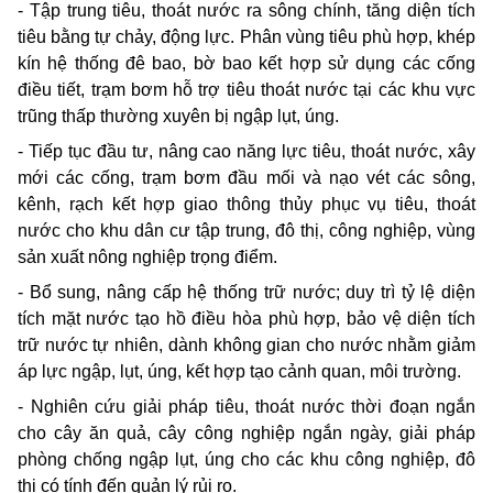
- Tập trung tiêu, thoát nước ra sông chính, tăng diện tích
tiêu bằng tự chảy, động lực. Phân vùng tiêu phù hợp, khép
kín hệ thống đê bao, bờ bao kết hợp sử dụng các cống
điều tiết, trạm bơm hỗ trợ tiêu thoát nước tại các khu vực
trũng thấp thường xuyên bị ngập lụt, úng.
- Tiếp tục đầu tư, nâng cao năng lực tiêu, thoát nước, xây
mới các cống, trạm bơm đầu mối và nạo vét các sông,
kênh, rạch kết hợp giao thông thủy phục vụ tiêu, thoát
nước cho khu dân cư tập trung, đô thị, công nghiệp, vùng
sản xuất nông nghiệp trọng điểm.
- Bổ sung, nâng cấp hệ thống trữ nước; duy trì tỷ lệ diện
tích mặt nước tạo hồ điều hòa phù hợp, bảo vệ diện tích
trữ nước tự nhiên, dành không gian cho nước nhằm giảm
áp lực ngập, lụt, úng, kết hợp tạo cảnh quan, môi trường.
- Nghiên cứu giải pháp tiêu, thoát nước thời đoạn ngắn
cho cây ăn quả, cây công nghiệp ngắn ngày, giải pháp
phòng chống ngập lụt, úng cho các khu công nghiệp, đô
thị có tính đến quản lý rủi ro.