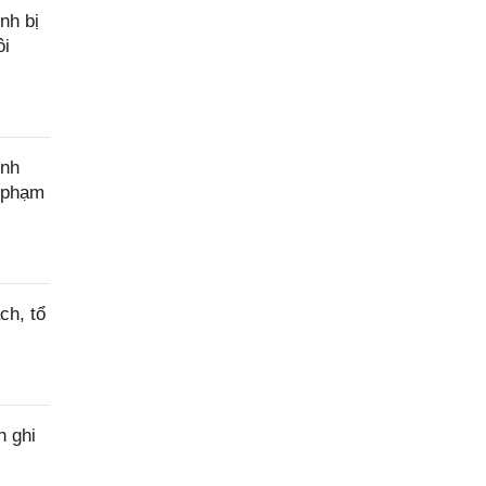
nh bị
ôi
ính
c phạm
ch, tổ
h ghi