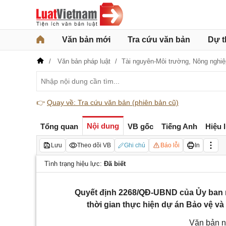
Văn bản mới
Tra cứu văn bản
Dự t
Văn bản pháp luật
Tài nguyên-Môi trường,
Nông nghiệ
👉
Quay về: Tra cứu văn bản (phiên bản cũ)
Nội dung
Tổng quan
VB gốc
Tiếng Anh
Hiệu 
Lưu
Theo dõi VB
Ghi chú
Báo lỗi
In
Tình trạng hiệu lực:
Đã biết
Quyết định 2268/QĐ-UBND của Ủy ban n
thời gian thực hiện dự án Bảo vệ và
Văn bản n