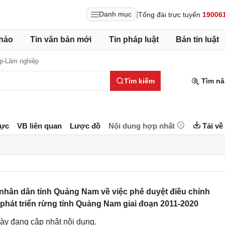
|
Danh mục
Tổng đài trực tuyến
19006
hảo
Tin văn bản mới
Tin pháp luật
Bản tin luật
p-Lâm nghiệp
Tìm kiếm
Tìm nâ
lực
VB liên quan
Lược đồ
Nội dung hợp nhất
Tải về
hân dân tỉnh Quảng Nam về việc phê duyệt điều chỉnh
 phát triển rừng tỉnh Quảng Nam giai đoạn 2011-2020
ày đang cập nhật nội dung.