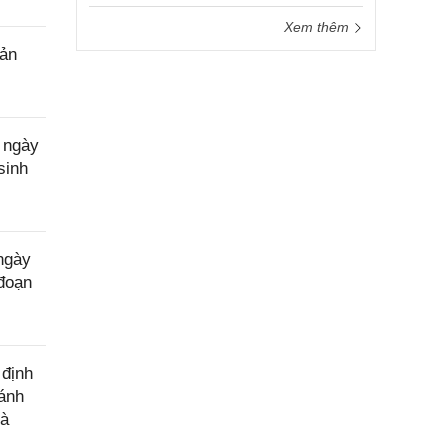
Xem thêm
sản
 ngày
sinh
ngày
 đoạn
 định
đánh
hà