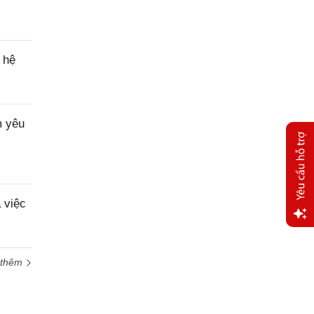
 hệ
m yêu
 việc
Yêu
cầu
 thêm
hỗ trợ