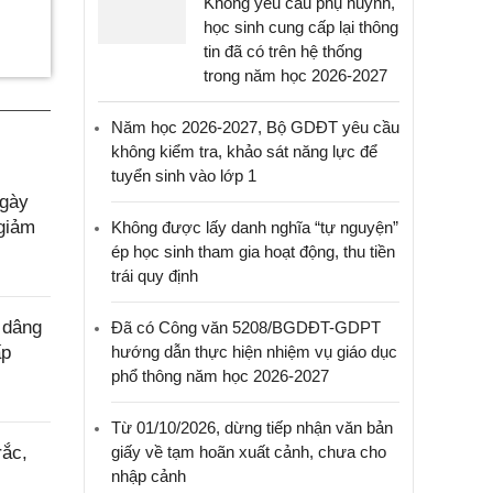
Không yêu cầu phụ huynh,
học sinh cung cấp lại thông
tin đã có trên hệ thống
trong năm học 2026-2027
Năm học 2026-2027, Bộ GDĐT yêu cầu
không kiểm tra, khảo sát năng lực để
tuyển sinh vào lớp 1
ngày
giảm
Không được lấy danh nghĩa “tự nguyện”
ép học sinh tham gia hoạt động, thu tiền
trái quy định
 dâng
Đã có Công văn 5208/BGDĐT-GDPT
ấp
hướng dẫn thực hiện nhiệm vụ giáo dục
phổ thông năm học 2026-2027
Từ 01/10/2026, dừng tiếp nhận văn bản
rắc,
giấy về tạm hoãn xuất cảnh, chưa cho
nhập cảnh