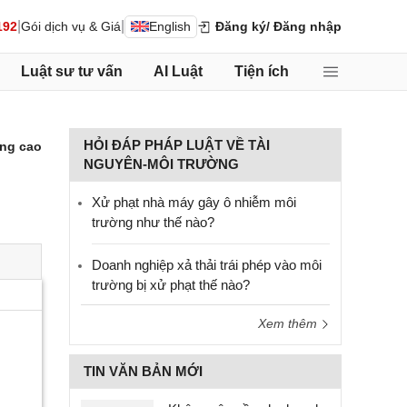
|
|
192
Gói dịch vụ & Giá
English
Đăng ký
/ Đăng nhập
Luật sư tư vấn
AI Luật
Tiện ích
HỎI ĐÁP PHÁP LUẬT VỀ TÀI
ng cao
NGUYÊN-MÔI TRƯỜNG
Xử phạt nhà máy gây ô nhiễm môi
trường như thế nào?
Doanh nghiệp xả thải trái phép vào môi
trường bị xử phạt thế nào?
Xem thêm
TIN VĂN BẢN MỚI