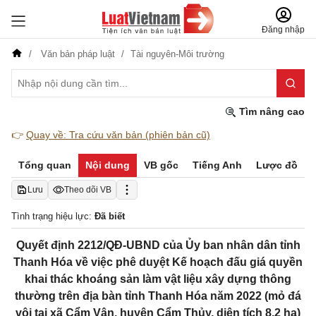
Đăng nhập
Văn bản pháp luật
Tài nguyên-Môi trường
Tìm nâng cao
👉
Quay về: Tra cứu văn bản (phiên bản cũ)
Tổng quan
Nội dung
VB gốc
Tiếng Anh
Lược đồ
Lưu
Theo dõi VB
Tình trạng hiệu lực:
Đã biết
Quyết định 2212/QĐ-UBND của Ủy ban nhân dân tỉnh
Thanh Hóa về việc phê duyệt Kế hoạch đấu giá quyền
khai thác khoáng sản làm vật liệu xây dựng thông
thường trên địa bàn tỉnh Thanh Hóa năm 2022 (mỏ đá
vôi tại xã Cẩm Vân, huyện Cẩm Thủy, diện tích 8,2 ha)