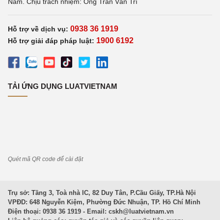
Nam. Chịu trách nhiệm: Ông Trần Văn Trí
0938 36 1919
Hỗ trợ về dịch vụ:
1900 6192
Hỗ trợ giải đáp pháp luật:
TẢI ỨNG DỤNG LUATVIETNAM
Quét mã QR code để cài đặt
Trụ sở: Tầng 3, Toà nhà IC, 82 Duy Tân, P.Cầu Giấy, TP.Hà Nội
VPĐD: 648 Nguyễn Kiệm, Phường Đức Nhuận, TP. Hồ Chí Minh
Điện thoại: 0938 36 1919 - Email:
cskh@luatvietnam.vn