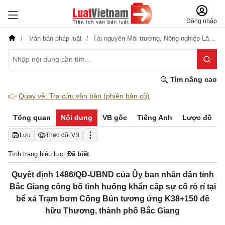
Đăng nhập
Văn bản pháp luật
Tài nguyên-Môi trường,
Nông nghiệp-Lâm nghiệp
Tìm nâng cao
👉
Quay về: Tra cứu văn bản (phiên bản cũ)
Tổng quan
Nội dung
VB gốc
Tiếng Anh
Lược đồ
Lưu
Theo dõi VB
Tình trạng hiệu lực:
Đã biết
Quyết định 1486/QĐ-UBND của Ủy ban nhân dân tỉnh
Bắc Giang công bố tình huống khẩn cấp sự cố rò rỉ tại
bể xả Trạm bơm Cống Bún tương ứng K38+150 đê
hữu Thương, thành phố Bắc Giang