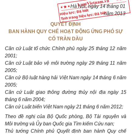
Hà Nội, ngày 14 tháng 01
Hiệu lực: Đã biết
Tình trạng hiệu lực: Đã biết
năm 2013
QUYẾT ĐỊNH
BAN HÀNH QUY CHẾ HOẠT ĐỘNG ỨNG PHÓ SỰ
CỐ TRÀN DẦU
Căn cứ Luật tổ chức Chính phủ ngày 25 tháng 12 năm
2001;
Căn cứ Luật bảo vệ môi trường ngày 29 tháng 11 năm
2005;
Căn cứ Bộ luật hàng hải Việt Nam ngày 14 tháng 6 năm
2005;
Căn cứ Luật giao thông đường thủy nội địa ngày 15
tháng 6 năm 2004;
Căn cứ Luật biển Việt Nam ngày 21 tháng 6 năm 2012;
Theo đề nghị của Bộ Quốc phòng, Bộ Tài nguyên và
Môi trường và Ủy ban Quốc gia Tìm kiếm Cứu nạn;
Thủ tướng Chính phủ Quyết định ban hành Quy chế