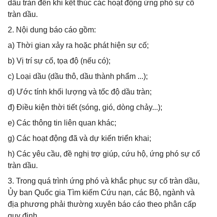
dầu tràn đến khi kết thúc các hoạt động ứng phó sự cố
tràn dầu.
2. Nội dung báo cáo gồm:
a) Thời gian xảy ra hoặc phát hiện sự cố;
b) Vị trí sự cố, tọa độ (nếu có);
c) Loại dầu (dầu thô, dầu thành phẩm ...);
d) Ước tính khối lượng và tốc độ dầu tràn;
đ) Điều kiện thời tiết (sóng, gió, dòng chảy...);
e) Các thông tin liên quan khác;
g) Các hoạt động đã và dự kiến triển khai;
h) Các yêu cầu, đề nghị trợ giúp, cứu hộ, ứng phó sự cố
tràn dầu.
3. Trong quá trình ứng phó và khắc phục sự cố tràn dầu,
Ủy ban Quốc gia Tìm kiếm Cứu nạn, các Bộ, ngành và
địa phương phải thường xuyên báo cáo theo phân cấp
quy định.