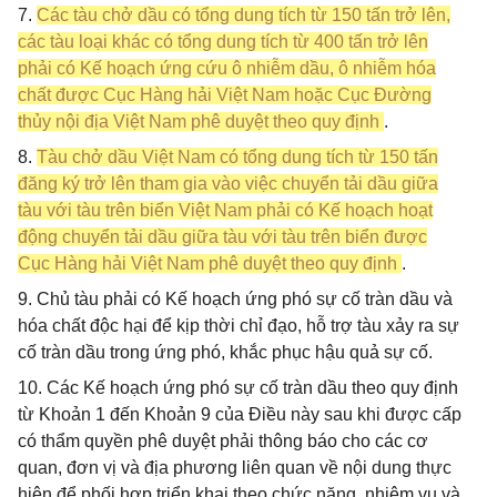
7.
Các tàu chở dầu có tổng dung tích từ 150 tấn trở lên,
các tàu loại khác có tổng dung tích từ 400 tấn trở lên
phải có Kế hoạch ứng cứu ô nhiễm dầu, ô nhiễm hóa
chất được Cục Hàng hải Việt Nam hoặc Cục Đường
thủy nội địa Việt Nam phê duyệt theo quy định
.
8.
Tàu chở dầu Việt Nam có tổng dung tích từ 150 tấn
đăng ký trở lên tham gia vào việc chuyển tải dầu giữa
tàu với tàu trên biển Việt Nam phải có Kế hoạch hoạt
động chuyển tải dầu giữa tàu với tàu trên biển được
Cục Hàng hải Việt Nam phê duyệt theo quy định
.
9. Chủ tàu phải có Kế hoạch ứng phó sự cố tràn dầu và
hóa chất độc hại để kịp thời chỉ đạo, hỗ trợ tàu xảy ra sự
cố tràn dầu trong ứng phó, khắc phục hậu quả sự cố.
10. Các Kế hoạch ứng phó sự cố tràn dầu theo quy định
từ Khoản 1 đến Khoản 9 của Điều này sau khi được cấp
có thẩm quyền phê duyệt phải thông báo cho các cơ
quan, đơn vị và địa phương liên quan về nội dung thực
hiện để phối hợp triển khai theo chức năng, nhiệm vụ và