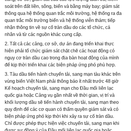
soát trên đất liền, sông, biển và bằng máy bay; giám sát
thông qua hệ thống quan trắc môi trường, hệ thống ra đa
quan trắc môi trường biển và hệ thống viễn thám; tiếp
nhận thông tin về sự cố tràn dầu do các tổ chức, cá
nhân và từ các nguồn khác cung cấp.
2. Tất cả các cảng, cơ sở, dự án đang triển khai thực
hiện phải tổ chức giám sát chặt chẽ các hoạt động có
nguy cơ tràn dầu cao trong địa bàn hoạt động của mình
để kịp thời triển khai các biện pháp ứng phó phù hợp.
3. Tàu dầu tiến hành chuyển tải, sang mạn tàu khác trên
vùng biển Việt Nam phải thông báo ít nhất trước 48 giờ
Kế hoạch chuyển tải, sang mạn cho Đầu mối liên lạc
quốc gia hoặc Cảng vụ gần nhất về thời gian, vị trí và
khối lượng dầu sẽ tiến hành chuyển tải, sang mạn theo
quy định để các cơ quan có thẩm quyền giám sát và có
biện pháp ứng phó kịp thời khi xảy ra sự cố tràn dầu.
Chỉ được phép thực hiện việc chuyển tải, sang mạn khi
được sự đồng ý của Đầu mối liên lạc quốc gia hoặc