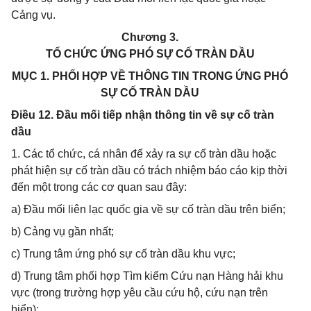
Cảng vụ.
Chương 3.
TỔ CHỨC ỨNG PHÓ SỰ CỐ TRÀN DẦU
MỤC 1. PHỐI HỢP VỀ THÔNG TIN TRONG ỨNG PHÓ
SỰ CỐ TRÀN DẦU
Điều 12. Đầu mối tiếp nhận thông tin về sự cố tràn
dầu
1. Các tổ chức, cá nhân để xảy ra sự cố tràn dầu hoặc
phát hiện sự cố tràn dầu có trách nhiệm báo cáo kịp thời
đến một trong các cơ quan sau đây:
a) Đầu mối liên lạc quốc gia về sự cố tràn dầu trên biển;
b) Cảng vụ gần nhất;
c) Trung tâm ứng phó sự cố tràn dầu khu vực;
d) Trung tâm phối hợp Tìm kiếm Cứu nạn Hàng hải khu
vực (trong trường hợp yêu cầu cứu hộ, cứu nạn trên
biển);