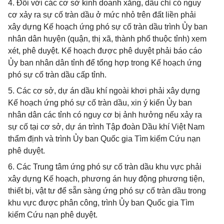
4. Đối với các cơ sở kinh doanh xăng, dầu chỉ có nguy
cơ xảy ra sự cố tràn dầu ở mức nhỏ trên đất liền phải
xây dựng Kế hoạch ứng phó sự cố tràn dầu trình Ủy ban
nhân dân huyện (quận, thị xã, thành phố thuộc tỉnh) xem
xét, phê duyệt. Kế hoạch được phê duyệt phải báo cáo
Ủy ban nhân dân tỉnh để tổng hợp trong Kế hoạch ứng
phó sự cố tràn dầu cấp tỉnh.
5. Các cơ sở, dự án dầu khí ngoài khơi phải xây dựng
Kế hoạch ứng phó sự cố tràn dầu, xin ý kiến Ủy ban
nhân dân các tỉnh có nguy cơ bị ảnh hưởng nếu xảy ra
sự cố tại cơ sở, dự án trình Tập đoàn Dầu khí Việt Nam
thẩm định và trình Ủy ban Quốc gia Tìm kiếm Cứu nạn
phê duyệt.
6. Các Trung tâm ứng phó sự cố tràn dầu khu vực phải
xây dựng Kế hoạch, phương án huy động phương tiện,
thiết bị, vật tư để sẵn sàng ứng phó sự cố tràn dầu trong
khu vực được phân công, trình Ủy ban Quốc gia Tìm
kiếm Cứu nạn phê duyệt.