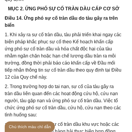
MỤC 2. ỨNG PHÓ SỰ CỐ TRÀN DẦU CẤP CƠ SỞ
Điều 14. Ứng phó sự cố tràn dầu do tàu gây ra trên
biển
1. Khi xảy ra sự cố tràn dầu, tàu phải triển khai ngay các
biện pháp khắc phục sự cố theo Kế hoạch khẩn cấp
ứng phó sự cố tràn dầu và hóa chất độc hại của tàu
nhằm ngăn chặn hoặc hạn chế lượng dầu tràn ra môi
trường, đồng thời phải báo cáo khẩn cấp về Đầu mối
tiếp nhận thông tin sự cố tràn dầu theo quy định tại Điều
12 của Quy chế này.
2. Trong trường hợp do tai nạn, sự cố của tàu gây ra
tràn dầu liên quan đến các hoạt động cứu hộ, cứu nạn
người, tàu gặp nạn và ứng phó sự cố tràn dầu. Việc tổ
chức ứng phó sự cố tràn dầu, cứu hộ, cứu nạn theo các
tình huống sau:
a) Trung tâm ứng phó sự cố tràn dầu khu vực hoặc các
Chú thích màu chỉ dẫn
đơn vị cứu hộ, cứu nạn hàng hải thực hiện hợp đồng