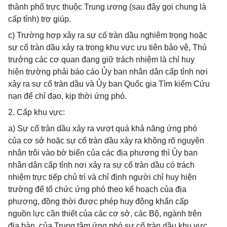
thành phố trực thuộc Trung ương (sau đây gọi chung là
cấp tỉnh) trợ giúp.
c) Trường hợp xảy ra sự cố tràn dầu nghiêm trọng hoặc
sự cố tràn dầu xảy ra trong khu vực ưu tiên bảo vệ, Thủ
trưởng các cơ quan đang giữ trách nhiệm là chỉ huy
hiện trường phải báo cáo Ủy ban nhân dân cấp tỉnh nơi
xảy ra sự cố tràn dầu và Ủy ban Quốc gia Tìm kiếm Cứu
nạn để chỉ đạo, kịp thời ứng phó.
2. Cấp khu vực:
a) Sự cố tràn dầu xảy ra vượt quá khả năng ứng phó
của cơ sở hoặc sự cố tràn dầu xảy ra không rõ nguyên
nhân trôi vào bờ biển của các địa phương thì Ủy ban
nhân dân cấp tỉnh nơi xảy ra sự cố tràn dầu có trách
nhiệm trực tiếp chủ trì và chỉ định người chỉ huy hiện
trường để tổ chức ứng phó theo kế hoạch của địa
phương, đồng thời được phép huy động khẩn cấp
nguồn lực cần thiết của các cơ sở, các Bộ, ngành trên
địa bàn, của Trung tâm ứng phó sự cố tràn dầu khu vực