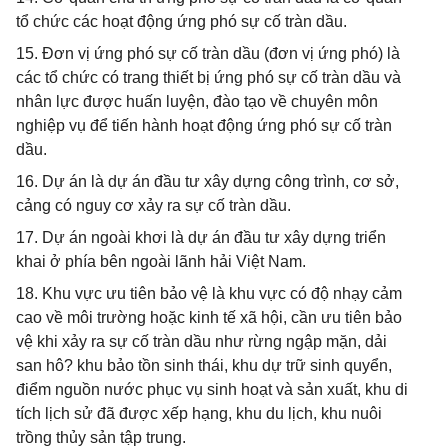
tổ chức các hoạt động ứng phó sự cố tràn dầu.
15. Đơn vị ứng phó sự cố tràn dầu (đơn vị ứng phó) là
các tổ chức có trang thiết bị ứng phó sự cố tràn dầu và
nhân lực được huấn luyện, đào tạo về chuyên môn
nghiệp vụ để tiến hành hoạt động ứng phó sự cố tràn
dầu.
16. Dự án là dự án đầu tư xây dựng công trình, cơ sở,
cảng có nguy cơ xảy ra sự cố tràn dầu.
17. Dự án ngoài khơi là dự án đầu tư xây dựng triển
khai ở phía bên ngoài lãnh hải Việt Nam.
18. Khu vực ưu tiên bảo vệ là khu vực có độ nhạy cảm
cao về môi trường hoặc kinh tế xã hội, cần ưu tiên bảo
vệ khi xảy ra sự cố tràn dầu như rừng ngập mặn, dải
san hô? khu bảo tồn sinh thái, khu dự trữ sinh quyển,
điểm nguồn nước phục vụ sinh hoạt và sản xuất, khu di
tích lịch sử đã được xếp hạng, khu du lịch, khu nuôi
trồng thủy sản tập trung.