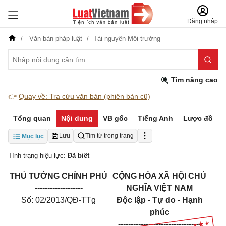
Đăng nhập
Văn bản pháp luật
Tài nguyên-Môi trường
Tìm nâng cao
👉
Quay về: Tra cứu văn bản (phiên bản cũ)
Tổng quan
Nội dung
VB gốc
Tiếng Anh
Lược đồ
Lưu
Tìm từ trong trang
Mục lục
Tình trạng hiệu lực:
Đã biết
THỦ TƯỚNG CHÍNH PHỦ
CỘNG HÒA XÃ HỘI CHỦ
-------------------
NGHĨA VIỆT NAM
Số: 02/2013/QĐ-TTg
Độc lập - Tự do - Hạnh
phúc
---------------------------------