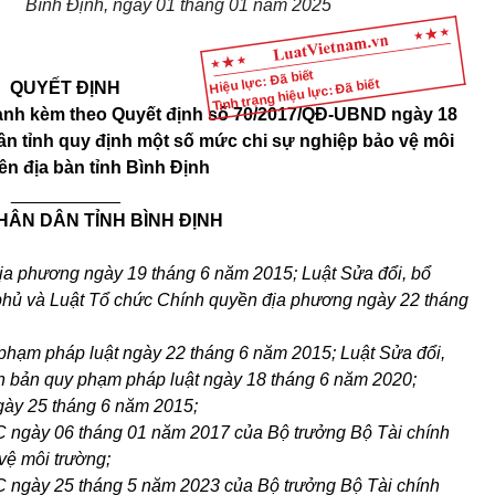
Bình Định, ngày 01 tháng 01 năm 2025
Hiệu lực: Đã biết
Tình trạng hiệu lực: Đã biết
QUYẾT ĐỊNH
hành kèm theo Quyết định số 70/2017/QĐ-UBND ngày 18
n tỉnh quy định một số mức chi sự nghiệp bảo vệ môi
ên địa bàn tỉnh Bình Định
___________
HÂN DÂN TỈNH BÌNH ĐỊNH
ịa phương ngày 19 tháng 6 năm 2015; Luật Sửa đổi, bổ
phủ và Luật Tổ chức Chính quyền địa phương ngày 22 tháng
phạm pháp luật ngày 22 tháng 6 năm 2015; Luật Sửa đổi,
n bản quy phạm pháp luật ngày 18 tháng 6 năm 2020;
ày 25 tháng 6 năm 2015;
 ngày 06 tháng 01 năm 2017 của Bộ trưởng Bộ Tài chính
vệ môi trường;
 ngày 25 tháng 5 năm 2023 của Bộ trưởng Bộ Tài chính