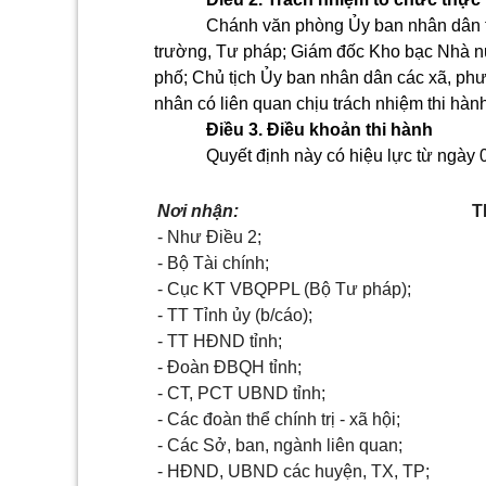
Chánh văn phòng Ủy ban nhân dân tỉ
trường, Tư pháp; Giám đốc Kho bạc Nhà nướ
phố; Chủ tịch Ủy ban nhân dân các xã, phườ
nhân có liên quan chịu trách nhiệm thi hàn
Điều 3. Điều khoản thi hành
Quyết định này có hiệu lực từ ngày 
Nơi nhận:
T
- Như Điều 2;
- Bộ Tài chính;
- Cục KT VBQPPL (Bộ Tư pháp);
- TT Tỉnh ủy (b/cáo);
- TT HĐND tỉnh;
- Đoàn ĐBQH tỉnh;
- CT, PCT UBND tỉnh;
- Các đoàn thể chính trị - xã hội;
- Các Sở, ban, ngành liên quan;
- HĐND, UBND các huyện, TX, TP;