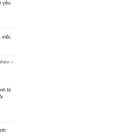
m yêu
 việc
 thêm
nh bị
ôi
ính