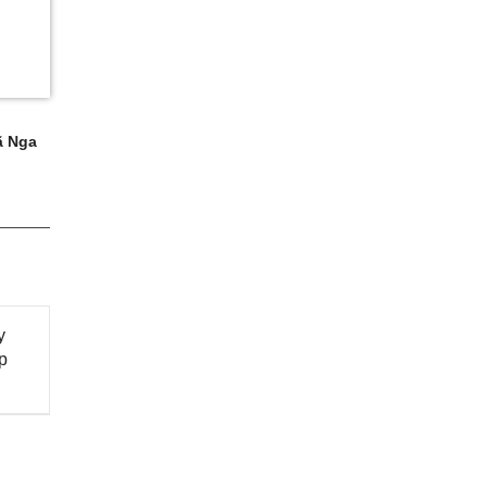
 Nga
y
p