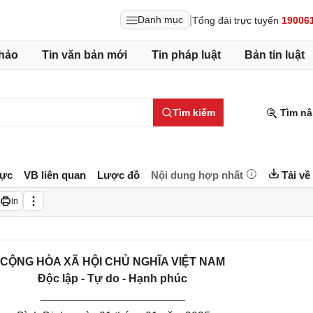
|
Danh mục
Tổng đài trực tuyến
19006
hảo
Tin văn bản mới
Tin pháp luật
Bản tin luật
Tìm kiếm
Tìm nâ
lực
VB liên quan
Lược đồ
Nội dung hợp nhất
Tải về
In
CỘNG HÒA XÃ HỘI CHỦ NGHĨA VIỆT NAM
Độc lập - Tự do - Hạnh phúc
_______________________