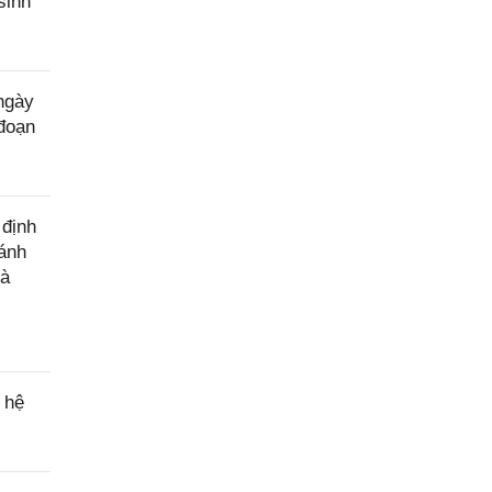
sinh
ngày
 đoạn
 định
đánh
hà
 hệ