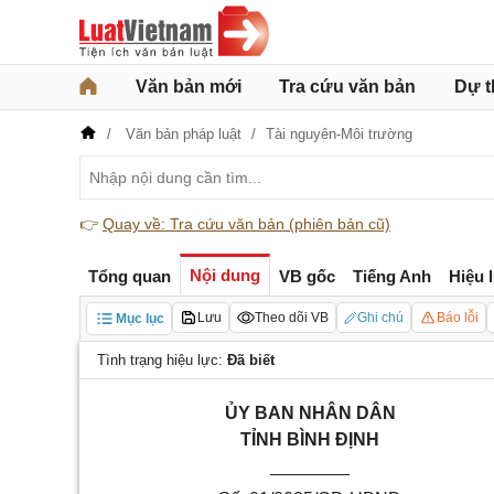
Văn bản mới
Tra cứu văn bản
Dự t
Văn bản pháp luật
Tài nguyên-Môi trường
👉
Quay về: Tra cứu văn bản (phiên bản cũ)
Nội dung
Tổng quan
VB gốc
Tiếng Anh
Hiệu 
Lưu
Theo dõi VB
Ghi chú
Báo lỗi
Mục lục
Tình trạng hiệu lực:
Đã biết
ỦY BAN NHÂN DÂN
TỈNH BÌNH ĐỊNH
________