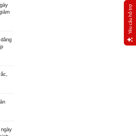
ngày
giảm
 dâng
ấp
Yêu
cầu
hỗ trợ
rắc,
sản
 ngày