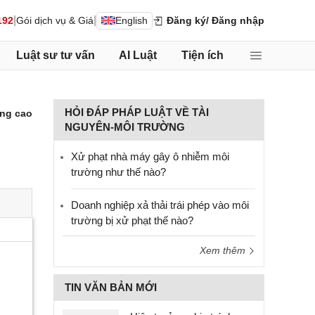
|
|
192
Gói dịch vụ & Giá
English
Đăng ký
/ Đăng nhập
Luật sư tư vấn
AI Luật
Tiện ích
HỎI ĐÁP PHÁP LUẬT VỀ TÀI
ng cao
NGUYÊN-MÔI TRƯỜNG
Xử phạt nhà máy gây ô nhiễm môi
trường như thế nào?
Doanh nghiệp xả thải trái phép vào môi
trường bị xử phạt thế nào?
Xem thêm
TIN VĂN BẢN MỚI