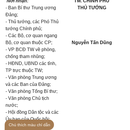
Nơi nhận:
TM. CHÍNH PHỦ
- Ban Bí thư Trung ương
THỦ TƯỚNG
Đảng;
- Thủ tướng, các Phó Thủ
tướng Chính phủ;
- Các Bộ, cơ quan ngang
Bộ, cơ quan thuộc CP;
Nguyễn Tấn Dũng
- VP BCĐ TW về phòng,
chống tham nhũng;
- HĐND, UBND các tỉnh,
TP trực thuộc TW;
- Văn phòng Trung ương
và các Ban của Đảng;
- Văn phòng Tổng Bí thư;
- Văn phòng Chủ tịch
nước;
- Hội đồng Dân tộc và các
Ủy ban của Quốc hội;
Chú thích màu chỉ dẫn
- Văn phòng Quốc hội;