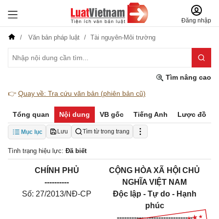
Đăng nhập
Văn bản pháp luật
Tài nguyên-Môi trường
Tìm nâng cao
👉
Quay về: Tra cứu văn bản (phiên bản cũ)
Tổng quan
Nội dung
VB gốc
Tiếng Anh
Lược đồ
Lưu
Tìm từ trong trang
Mục lục
Tình trạng hiệu lực:
Đã biết
CHÍNH PHỦ
CỘNG HÒA XÃ HỘI CHỦ
-------
---
NGHĨA VIỆT NAM
Số:
27/2013/NĐ-CP
Độc lập - Tự do - Hạnh
phúc
---------------
----------------