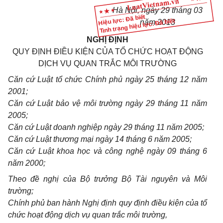
Hà Nội, ngày
29
tháng
03
Hiệu lực: Đã biết
Tình trạng hiệu lực: Đã biết
năm
2013
NGHỊ ĐỊNH
QUY ĐỊNH ĐIỀU KIỆN CỦA TỔ CHỨC HOẠT ĐỘNG
DỊCH VỤ QUAN TRẮC MÔI TRƯỜNG
Căn cứ Luật t
ổ
chức Ch
í
nh phủ ngày 25 tháng 12 năm
200
1
;
Căn cứ Luật bảo vệ môi trường ngày 29 th
á
ng
11
n
ă
m
2005;
Căn cứ Luật doanh nghiệp ngày 29 th
á
ng 11 năm 2005;
Căn cứ Luật thương mại ngày 14 tháng 6 năm 2005;
Căn cứ Luật khoa học và công nghệ ngày 09 tháng 6
năm 2000;
Theo đ
ề
nghị của Bộ trưởng Bộ Tài nguyên và Môi
trường
;
Ch
í
nh phủ ban hành Nghị định quy định điều kiện của tổ
chức hoạt động dịch vụ quan trắc môi trường
,