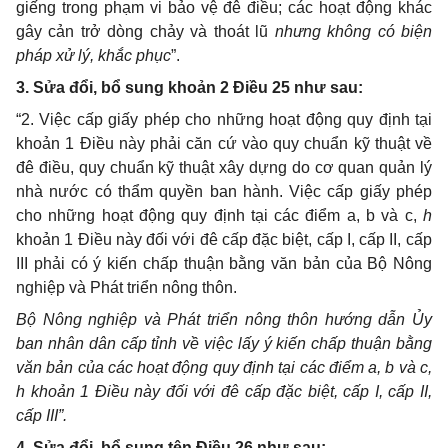
giếng trong phạm vi bảo vệ đê điều; các hoạt động khác
gây cản trở dòng chảy và thoát lũ
nhưng không có biện
pháp xử lý, khắc phục
”.
3. Sửa đổi, bổ sung khoản 2 Điều 25 như sau:
“2. Việc cấp giấy phép cho những hoạt động quy định tại
khoản 1 Điều này phải căn cứ vào quy chuẩn kỹ thuật về
đê điều, quy chuẩn kỹ thuật xây dựng do cơ quan quản lý
nhà nước có thẩm quyền ban hành. Việc cấp giấy phép
cho những hoạt động quy định tại các điểm a, b và c,
h
khoản 1 Điều này đối với đê cấp đặc biệt, cấp I, cấp II, cấp
III phải có ý kiến chấp thuận bằng văn bản của Bộ Nông
nghiệp và Phát triển nông thôn.
Bộ Nông nghiệp và Phát triển nông thôn hướng dẫn Ủy
ban nhân dân cấp tỉnh về việc lấy ý kiến chấp thuận bằng
văn bản của các hoạt động quy định tại các điểm a, b và c,
h khoản 1 Điều này đối với đê cấp đặc biệt, cấp I, cấp II,
cấp III”.
4. Sửa đổi, bổ sung tên Điều 26 như sau: