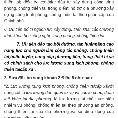
thiên tai;
điều tra cơ bản;
đầu tư xây dựng công trình
phòng, chống thiên tai trọng điểm; hỗ trợ địa phương xây
dựng công trình phòng, chống thiên tai theo phân cấp của
Chính phủ.
6.
Ưu tiên bố trí nguồn lực xây dựng, triển khai các chương
trình khoa học công nghệ trong phòng, chống thiên tai.
7. Ưu tiên đào tạo,bồi dưỡng, tập huấnnâng cao
năng lực cho người làm công tác phòng, chống thiên
tai;huấn luyện, cung cấp phương tiện, trang thiết bị và
có chính sách cho lực lượng xung kích phòng, chống
thiên taicấp xã”.
3. Sửa đổi, bổ sung khoản 2 Điều 6 như sau:
“
2.
Lực lượng xung kích phòng, chống thiên taicấp xã
với
nòng cốt là
lực lượng dân quân tự vệ và các tổ chức, đoàn
thể khác tại địa phương
,
là lực lượng tại chỗ thực hiện
nhiệm vụ phòng, chống thiên tai theo phương án phòng,
chống thiên tai của địa phương và sự điều động của
người có thẩm quyền.