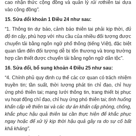
cao nhận thức cộng đồng và quản lý
rủi ro
thiên tai dựa
vào cộng đồng
”.
15. Sửa đổi khoản 1 Điều 24 như sau:
“1.
Thông tin dự báo, cảnh báo thiên tai phải kịp thời,
đủ
độ tin cậy
, phù hợp với nhu cầu của nhiều đối tượng được
chuyển tải bằng ngôn ngữ phổ thông (tiếng Việt), đặc biệt
quan tâm đến đối tượng dễ bị tổn thương và trong trường
hợp cần thiết được chuyển tải bằng ngôn ngữ dân tộc
”
.
16. Sửa đổi, bổ sung khoản 4 Điều 25 như sau:
“4. Chính phủ quy định cụ thể các cơ quan có trách nhiệm
truyền tin; tần suất, thời lượng phát tin chỉ đạo, chỉ huy
ứng phó thiên tai; mạng lưới thông tin, trang thiết bị phục
vụ hoạt động chỉ đạo, chỉ huy ứng phó thiên tai;
tình huống
khẩn cấp về thiên tai và các dự án khẩn cấp phòng, chống,
khắc phục hậu quả thiên tai cần thực hiện để khắc phục
ngay hoặc để xử lý kịp thời hậu quả gây ra do sự cố bất
khả kháng”.