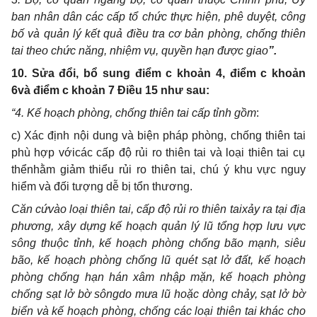
ban nhân dân các cấp tổ chức thực hiện, phê duyệt, công
bố và quản lý kết quả điều tra cơ bản phòng, chống thiên
tai theo chức năng, nhiệm vụ, quyền hạn được giao
”.
10. Sửa đổi, bổ sung điểm c khoản 4, điểm c khoản
6và điểm c khoản 7 Điều 15 như sau
:
“
4. Kế hoạch phòng, chống thiên tai cấp tỉnh gồm
:
c)
Xác định nội dung và biện pháp phòng, chống thiên tai
phù hợp với
các cấp độ rủi ro thiên tai và loại thiên tai cụ
thểnhằm giảm thiểu rủi ro thiên tai, chú ý khu vực nguy
hiểm và đối tượng dễ bị tổn thương.
Căn cứvào loại thiên tai, cấp độ rủi ro thiên taixảy ra tại địa
phương,
xây dựng kế hoạch quản lý lũ tổng hợp lưu vực
sông thuộc tỉnh, kế hoạch phòng chống bão mạnh, siêu
bão, kế hoạch phòng chống lũ quét sạt lở đất, kế hoạch
phòng chống hạn hán xâm nhập mặn, kế hoạch phòng
chống sạt lở bờ sôngdo mưa lũ hoặc dòng chảy, sạt lở bờ
biển và kế hoạch phòng, chống các loại thiên tai khác cho