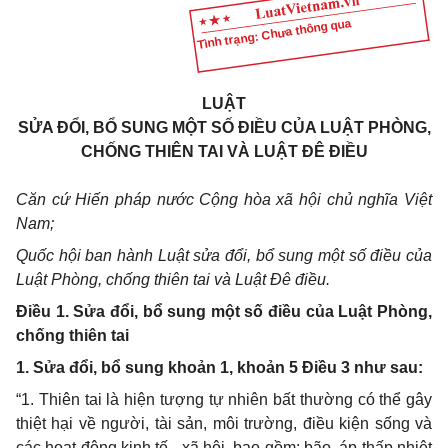
Tình trạng: Chưa thông qua
LUẬT
SỬA ĐỔI, BỔ SUNG MỘT SỐ ĐIỀU CỦA LUẬT PHÒNG,
CHỐNG THIÊN TAI VÀ LUẬT ĐÊ ĐIỀU
Căn cứ Hiến pháp nước Cộng hòa xã hội chủ nghĩa Việt
Nam;
Quốc hội ban hành Luật sửa đổi, bổ sung một số điều của
Luật Phòng, chống thiên tai và Luật Đê điều.
Điều 1. Sửa đổi, bổ sung một số điều của Luật Phòng,
chống thiên tai
1. Sửa đổi, bổ sung khoản 1, khoản 5 Điều 3 như sau:
“
1. Thiên tai là hiện tượng tự nhiên bất thường có thể gây
thiệt hại về người, tài sản, môi trường, điều kiện sống và
các hoạt động kinh tế - xã hội, bao gồm: bão, áp thấp nhiệt