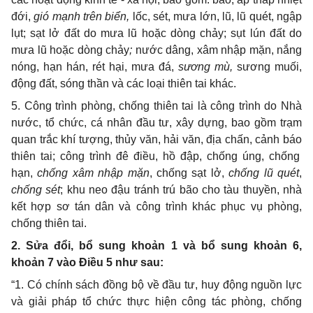
đới,
gió mạnh trên biển,
lốc, sét, mưa lớn, lũ, lũ quét, ngập
lụt; sạt lở đất do mưa lũ hoặc dòng chảy; sụt lún đất do
mưa lũ hoặc dòng chảy
;
nước dâng, xâm nhập mặn, nắng
nóng, hạn hán, rét hại, mưa đá,
sương mù,
sương muối,
động đất, sóng thần và các loại thiên tai khác.
5.
Công trình phòng, chống thiên tai là công trình do Nhà
nước, tổ chức, cá nhân đầu tư, xây dựng, bao gồm trạm
quan trắc khí tượng, thủy văn, hải văn, địa chấn, cảnh báo
thiên tai;
công trình đê điều, hồ đập, chống úng, chống
hạn,
chống xâm nhập mặn
, chống sạt lở,
chống lũ quét
,
chống sét
; khu neo đậu tránh trú bão cho tàu thuyền, nhà
kết hợp sơ tán dân và công trình khác phục vụ phòng,
chống thiên tai
.
2. Sửa đổi, bổ sung khoản 1 và bổ sung khoản 6,
khoản 7 vào Điều 5 như sau:
“1. Có chính sách đồng bộ về đầu tư, huy động nguồn lực
và giải pháp tổ chức thực hiện công tác phòng, chống