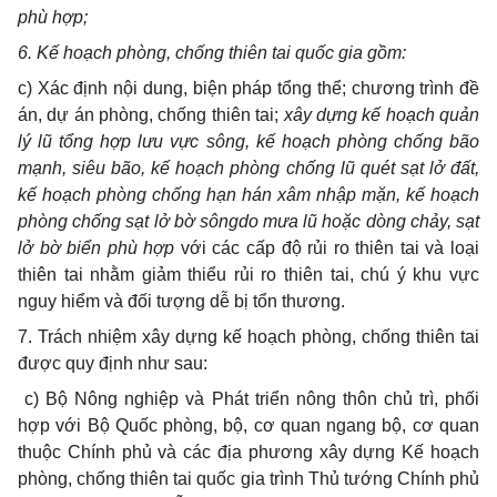
phù hợp;
6. Kế hoạch phòng, chống thiên tai quốc gia gồm
:
c) Xác định nội dung, biện pháp tổng thể
;
chương trình đề
án
,
dự án phòng
,
chống thiên tai
;
xây dựng kế hoạch quản
lý lũ tổng hợp lưu vực sông, kế hoạch phòng chống bão
mạnh, siêu bão, kế hoạch phòng chống lũ quét sạt lở đất,
kế hoạch phòng chống hạn hán xâm nhập mặn, kế hoạch
phòng chống sạt lở bờ sôngdo mưa lũ hoặc dòng chảy, sạt
lở bờ biển
phù hợp
với các cấp độ rủi ro thiên tai và loại
thiên tai nhằm giảm thiểu rủi ro thiên tai, chú ý khu vực
nguy hiểm và đối tượng dễ bị tổn thương
.
7. Trách nhiệm xây dựng kế hoạch phòng, chống thiên tai
được quy định như sau:
c) Bộ Nông nghiệp và Phát triển nông thôn chủ trì, phối
hợp với Bộ Quốc phòng, bộ, cơ quan ngang bộ, cơ quan
thuộc Chính phủ và các địa phương xây dựng Kế hoạch
phòng, chống thiên tai quốc gia trình Thủ tướng Chính phủ