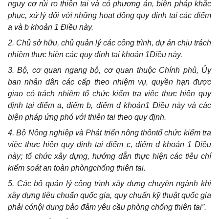
nguy cơ rủi ro thiên tai và có phương án, biện pháp khắc
phục, xử lý đối với những hoạt động quy định tại các điểm
a và b khoản 1 Điều này.
2. Chủ sở hữu, chủ quản lý các công trình, dự án chịu trách
nhiệm thực hiện các quy định tại khoản 1Điều này
.
3. Bộ, cơ quan ngang bộ, cơ quan thuộc Chính phủ, Ủy
ban nhân dân các cấp theo nhiệm vụ, quyền hạn được
giao có trách nhiệm tổ chức kiểm tra việc thực hiện quy
định tại điểm a, điểm b, điểm đ khoản1 Điều này và các
biện pháp ứng phó với thiên tai theo quy định.
4. Bộ Nông nghiệp và Phát triển nông thôntổ chức kiểm tra
việc thực hiện quy định tại điểm c, điểm d khoản 1 Điều
này; t
ổ chức
xây dựng,
hướng dẫn
thực hiện các tiêu chí
kiểm soát an toàn phòn
g
chống thiên tai.
5
. Các bộ quản lý công trình xây dựng chuyên ngành khi
xây dựng tiêu chuẩn quốc gia, quy chuẩn kỹ thuật quốc gia
phải có
nội dung bảo đảm yêu cầu phòng chống thiên tai”.