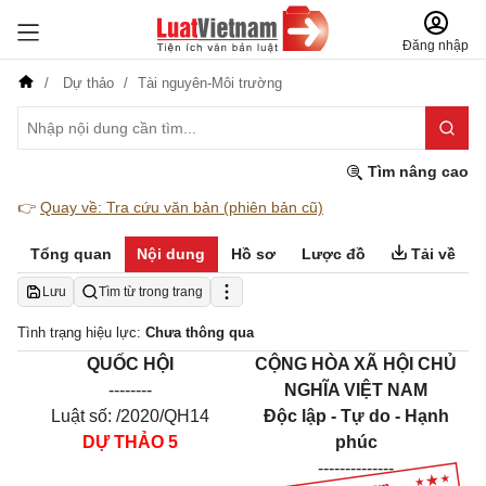
Đăng nhập
Dự thảo
Tài nguyên-Môi trường
Tìm nâng cao
👉
Quay về: Tra cứu văn bản (phiên bản cũ)
Tổng quan
Nội dung
Hồ sơ
Lược đồ
Tải về
Lưu
Tìm từ trong trang
Tình trạng hiệu lực:
Chưa thông qua
­QUỐC HỘI
CỘNG HÒA XÃ HỘI CHỦ
--------
NGHĨA VIỆT NAM
Luật số: /2020/QH14
Độc lập - Tự do - Hạnh
DỰ THẢO 5
phúc
--------------