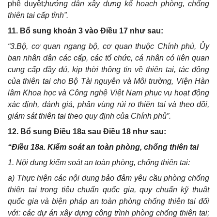
phê duyệt;
hướng dẫn xây dựng kế hoạch phòng, chống
thiên tai cấp tỉnh
”.
11. Bổ sung khoản 3 vào Điều 17 như sau:
“3.
Bộ, cơ quan ngang bộ, cơ quan thuộc Chính phủ, Ủy
ban nhân dân
các
cấp, các tổ chức, cá nhân có liên quan
cung cấp đầy đủ, kịp thời thông tin về thiên tai, tác động
của thiên tai
cho
Bộ Tài nguyên và Môi trường
, Viện Hàn
lâm Khoa học và Công nghệ Việt Nam
phục vụ hoạt động
xác định, đánh giá, phân vùng rủi ro thiên tai và theo dõi,
giám sát thiên tai theo quy định của Chính phủ
”.
12. Bổ sung Điều 18a sau Điều 18 như sau:
“Điều 18a. Kiểm soát an toàn phòng, chống thiên tai
1. Nội dung kiểm soát an toàn phòng, chống thiên tai:
a) Thực hiện
các nội dung
bảo đảm yêu cầu phòng chống
thiên tai
trong
tiêu chuẩn quốc gia, quy chuẩn kỹ thuật
quốc gia
và
biện
pháp an toàn phòng chống thiên tai
đối
với
:
các dự án xây dựng công trình phòng chống thiên tai;