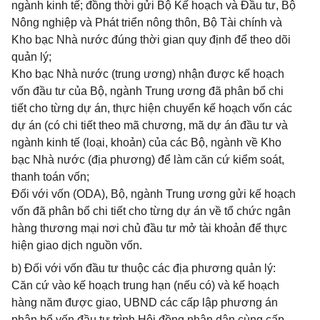
ngành kinh tế; đồng thời gửi Bộ Kế hoạch và Đầu tư, Bộ
Nông nghiệp và Phát triển nông thôn, Bộ Tài chính và
Kho bạc Nhà nước đúng thời gian quy định để theo dõi
quản lý;
Kho bạc Nhà nước (trung ương) nhận được kế hoạch
vốn đầu tư của Bộ, ngành Trung ương đã phân bổ chi
tiết cho từng dự án, thực hiện chuyển kế hoạch vốn các
dự án (có chi tiết theo mã chương, mã dự án đầu tư và
ngành kinh tế (loại, khoản) của các Bộ, ngành về Kho
bạc Nhà nước (địa phương) để làm căn cứ kiểm soát,
thanh toán vốn;
Đối với vốn (ODA), Bộ, ngành Trung ương gửi kế hoạch
vốn đã phân bổ chi tiết cho từng dự án về tổ chức ngân
hàng thương mại nơi chủ đầu tư mở tài khoản để thực
hiện giao dịch nguồn vốn.
b) Đối với vốn đầu tư thuộc các địa phương quản lý:
Căn cứ vào kế hoạch trung hạn (nếu có) và kế hoạch
hàng năm được giao, UBND các cấp lập phương án
phân bổ vốn đầu tư trình Hội đồng nhân dân cùng cấp