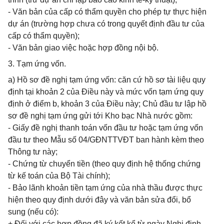
- Văn bản của cấp có thẩm quyền cho phép tự thực hiện
dự án (trường hợp chưa có trong quyết định đầu tư của
cấp có thẩm quyền);
- Văn bản giao việc hoặc hợp đồng nội bộ.
3. Tạm ứng vốn.
a) Hồ sơ đề nghị tạm ứng vốn: căn cứ hồ sơ tài liệu quy
định tại khoản 2 của Điều này và mức vốn tạm ứng quy
định ở điểm b, khoản 3 của Điều này; Chủ đầu tư lập hồ
sơ đề nghị tạm ứng gửi tới Kho bạc Nhà nước gồm:
- Giấy đề nghị thanh toán vốn đầu tư hoặc tạm ứng vốn
đầu tư theo Mẫu số 04/GĐNTTVĐT ban hành kèm theo
Thông tư này;
- Chứng từ chuyển tiền (theo quy định hệ thống chứng
từ kế toán của Bộ Tài chính);
- Bảo lãnh khoản tiền tạm ứng của nhà thầu được thực
hiện theo quy định dưới đây và văn bản sửa đổi, bổ
sung (nếu có):
+ Đối với các hợp đồng đã ký kết kể từ ngày Nghị định