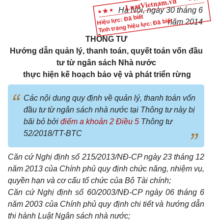
Hà Nội, ngày 30 tháng 6
Hiệu lực: Đã biết
Tình trạng hiệu lực: Đã biết
năm 2014
THÔNG TƯ
Hướng dẫn quản lý, thanh toán, quyết toán vốn đầu
tư từ ngân sách Nhà nước
thực hiện kế hoạch bảo vệ và phát triển rừng
Các nội dung quy định về quản lý, thanh toán vốn
đầu tư từ ngân sách nhà nước tại Thông tư này bị
bãi bỏ bởi
điểm a khoản 2 Điều 5
Thông tư
52/2018/TT-BTC
Căn cứ Nghị định số 215/2013/NĐ-CP ngày 23 tháng 12
năm 2013 của Chính phủ quy định chức năng, nhiệm vụ,
quyền hạn và cơ cấu tổ chức của Bộ Tài chính;
Căn cứ Nghị định số 60/2003/NĐ-CP ngày 06 tháng 6
năm 2003 của Chính phủ quy định chi tiết và hướng dẫn
thi hành Luật Ngân sách nhà nước;