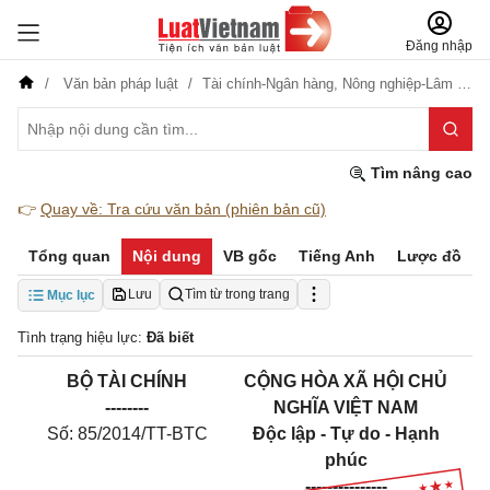
Đăng nhập
Văn bản pháp luật
Tài chính-Ngân hàng,
Nông nghiệp-Lâm nghiệp
Tìm nâng cao
👉
Quay về: Tra cứu văn bản (phiên bản cũ)
Tổng quan
Nội dung
VB gốc
Tiếng Anh
Lược đồ
Lưu
Tìm từ trong trang
Mục lục
Tình trạng hiệu lực:
Đã biết
BỘ TÀI CHÍNH
CỘNG HÒA XÃ HỘI CHỦ
--------
NGHĨA VIỆT NAM
Số: 85/2014/TT-BTC
Độc lập - Tự do - Hạnh
phúc
---------------