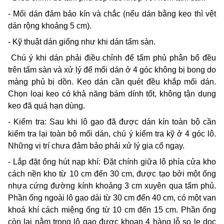
- Mối dán đảm bảo kín và chắc (nếu dán bằng keo thì vệt
dán rộng khoảng 5 cm).
- Kỹ thuật dán giống như khi dán tấm sàn.
Chú ý khi dán phải điều chỉnh để tấm phủ phân bổ đều
trên tấm sàn và xử lý để mối dán ở 4 góc không bị bong do
màng phủ bị dồn. Keo dán cần quét đều khắp mối dán.
Chọn loại keo có khả năng bám dính tốt, không tận dụng
keo đã quá hạn dùng.
- Kiểm tra: Sau khi lô gạo đã được dán kín toàn bộ cần
kiểm tra lại toàn bộ mối dán, chú ý kiểm tra kỹ ở 4 góc lô.
Những vị trí chưa đảm bảo phải xử lý gia cố ngay.
- Lắp đặt ống hút nạp khí: Đặt chính giữa lô phía cửa kho
cách nền kho từ 10 cm đến 30 cm, được tạo bởi một ống
nhựa cứng đường kính khoảng 3 cm xuyên qua tấm phủ.
Phần ống ngoài lô gạo dài từ 30 cm đến 40 cm, có một van
khoá khí cách miệng ống từ 10 cm đến
15 cm. Phần ống
còn lại nằm trong lô gạo được khoan 4 hàng lỗ so le dọc