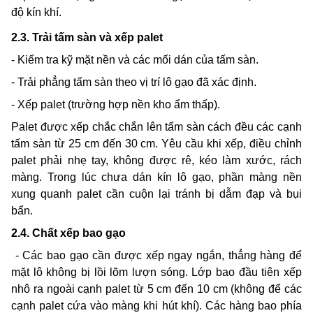
độ kín khí.
2.3. Trải tấm sàn và xếp palet
- Kiểm tra kỹ mặt nền và các mối dán của tấm sàn.
- Trải phẳng tấm sàn theo vị trí lô gạo đã xác định.
- Xếp palet
(trường hợp nền kho ẩm thấp).
Palet được xếp chắc chắn lên tấm sàn cách đều các cạnh
tấm sàn từ 25 cm đến 30 cm. Yêu cầu khi xếp, điều chỉnh
palet phải nhẹ tay, không được rê, kéo làm xước, rách
màng. Trong lúc chưa dán kín lô gạo, phần màng nền
xung quanh palet cần cuộn lại tránh bị dẫm đạp và bụi
bẩn.
2.4. Chất xếp bao gạo
- Các bao gạo cần được xếp ngay ngắn, thẳng hàng để
mặt lô không bị lồi lõm lượn sóng. Lớp bao đầu tiên xếp
nhô ra ngoài cạnh palet từ 5 cm
đến
10 cm (không để các
cạnh palet cứa vào màng khi hút khí). Các hàng bao phía