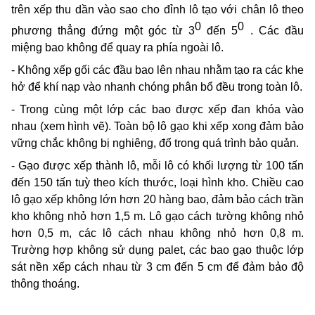
trên xếp thu dần vào sao cho đỉnh lô tạo với chân lô theo
0
0
phương thẳng đứng một góc từ 3
đến
5
. Các đầu
miệng bao không để quay ra phía ngoài lô.
- Không xếp gối các đầu bao lên nhau nhằm tạo ra các khe
hở để khí nạp vào nhanh chóng phân bổ đều trong toàn lô.
- Trong cùng một lớp các bao được xếp đan khóa vào
nhau (xem hình vẽ). Toàn bộ lô gạo khi xếp xong đảm bảo
vững chắc không bị nghiêng, đổ trong quá trình bảo quản.
- Gạo được xếp thành lô, mỗi lô có khối lượng từ 100 tấn
đến 150 tấn tuỳ theo kích thước, loại hình kho. Chiều cao
lô gạo xếp không lớn hơn 20 hàng bao, đảm bảo cách trần
kho không nhỏ hơn 1,5 m. Lô gạo cách tường không nhỏ
hơn 0,5 m, các lô cách nhau không nhỏ hơn 0,8 m.
Trường hợp không sử dụng palet, các bao gạo thuộc lớp
sát nền xếp cách nhau từ 3 cm đến 5 cm để đảm bảo độ
thông thoáng.