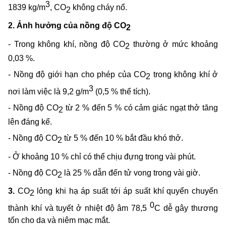
3
1839 kg/m
, CO
không cháy nổ.
2
2.
Ảnh hưởng của nồng độ CO
2
- Trong không khí, nồng độ CO
thường ở mức khoảng
2
0,03 %.
- Nồng độ giới hạn cho phép của CO
trong không khí ở
2
3
nơi làm việc là 9,2 g/m
(0,5 % thể tích).
- Nồng độ CO
từ 2 % đến 5 % có cảm giác ngạt thở tăng
2
lên đáng kể.
- Nồng độ CO
từ 5 % đến 10 % bắt đầu khó thở.
2
- Ở khoảng 10 % chỉ có thể chịu đựng trong vài phút.
- Nồng độ CO
là 25 % dẫn đến tử vong trong vài giờ.
2
3.
CO
lỏng khi hạ áp suất tới áp suất khí quyển chuyển
2
0
thành khí và tuyết ở nhiệt độ âm 78,5
C dễ gây thương
tổn cho da và niêm mạc mắt.