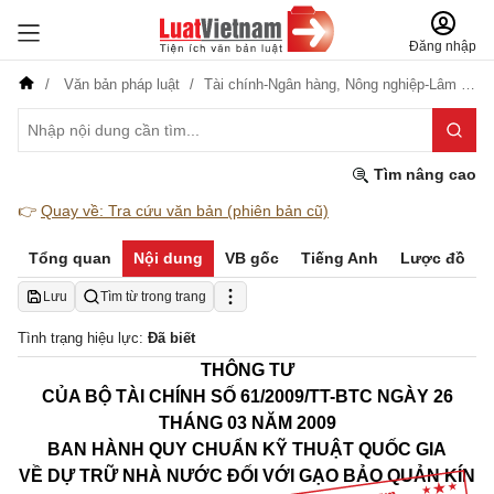
Đăng nhập
Văn bản pháp luật
Tài chính-Ngân hàng,
Nông nghiệp-Lâm nghiệp
Tìm nâng cao
👉
Quay về: Tra cứu văn bản (phiên bản cũ)
Tổng quan
Nội dung
VB gốc
Tiếng Anh
Lược đồ
Lưu
Tìm từ trong trang
Tình trạng hiệu lực:
Đã biết
THÔNG TƯ
CỦA BỘ TÀI CHÍNH
SỐ 61/2009/TT-BTC NGÀY 26
THÁNG 03 NĂM 2009
BAN HÀNH QUY CHUẨN KỸ THUẬT QUỐC GIA
VỀ DỰ TRỮ NHÀ NƯỚC ĐỐI VỚI GẠO BẢO QUẢN KÍN