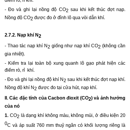
điểm rò, rỉ khí.
- Đo và ghi lại nồng độ CO
sau khi kết thúc đợt nạp.
2
Nồng độ CO
được đo ở đỉnh lô qua vòi dẫn khí.
2
2.7.2. Nạp khí N
2
- Thao tác nạp khí N
giống như nạp khí CO
(không cần
2
2
gia nhiệt).
- Kiểm tra lại toàn bộ xung quanh lô gạo phát hiện các
điểm rò, rỉ
khí.
- Đo và ghi lại nồng độ khí N
sau khi kết thúc đợt nạp khí.
2
Nồng độ khí N
được đo tại cửa hút, nạp khí.
2
II. Các đặc tính của Cacbon đioxit (CO
) và ảnh hưởng
2
của nó
1.
CO
là dạng khí không màu, không mùi, ở điều kiện 20
2
0
C và áp suất 760 mm thuỷ ngân có khối lượng riêng là