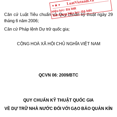
Hiệu lực: Đã biết
Tình trạng hiệu lực: Đã biết
Căn cứ Luật Tiêu chuẩn và Quy chuẩn kỹ thuật ngày 29
tháng 6 năm 2006;
Căn cứ Pháp lệnh Dự trữ quốc gia;
CỘNG HOÀ XÃ HỘI CHỦ NGHĨA VIỆT NAM
QCVN 06: 2009/BTC
QUY CHUẨN KỸ THUẬT QUỐC GIA
VỀ
DỰ TRỮ NHÀ NƯỚC ĐỐI VỚI GẠO BẢO QUẢN KÍN