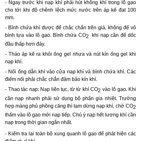
- Ngay trước khi nạp khí phải hút không khí trong lô gạo
cho tới khi độ chênh lệch mức nước trên áp kế đạt 100
mm.
- Bình chứa khí được để chắc chắn trên giá, không để vỏ
bình tựa vào lô gạo. Bình chứa CO
khi nạp cần để dốc
2
đầu thấp hơn đáy.
- Tháo áp kế ra khỏi ống gel nhựa và nút kín ống gel khi
nạp khí.
- Nối ống dẫn khí vào cửa nạp khí và bình chứa khí. Các
điểm nối phải chắc chắn đảm bảo kín khí.
- Thao tác nạp: Nạp liên tục, từ từ khí CO
vào lô gạo. Khi
2
cần nạp nhanh phải sử dụng bộ phận gia nhiệt. Trường
hợp màng phủ phồng căng thì tạm dừng nạp khí, chờ CO
2
thấm vào lô gạo mới nạp tiếp. Chú ý nạp hết lượng khí cần
nạp trong thời gian ngắn nhất.
- Kiểm tra lại toàn bộ xung quanh lô gạo để phát hiện các