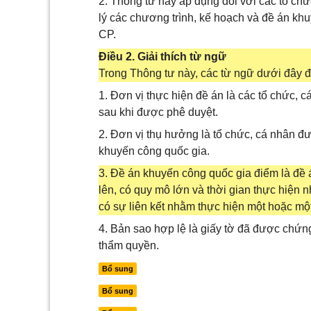
2. Thông tư này áp dụng đối với các tổ chứ
lý các chương trình, kế hoạch và đề án kh
CP.
Điều 2. Giải thích từ ngữ
Trong Thông tư này, các từ ngữ dưới đây 
1. Đơn vị thực hiện đề án là các tổ chức, 
sau khi được phê duyệt.
2. Đơn vị thụ hưởng là tổ chức, cá nhân đượ
khuyến công quốc gia.
3. Đề án khuyến công quốc gia điểm là đề 
lên, có quy mô lớn và thời gian thực hiện 
có sự liên kết nhằm thực hiện một hoặc mộ
4. Bản sao hợp lệ là giấy tờ đã được chứn
thẩm quyền.
Bổ sung
Bổ sung