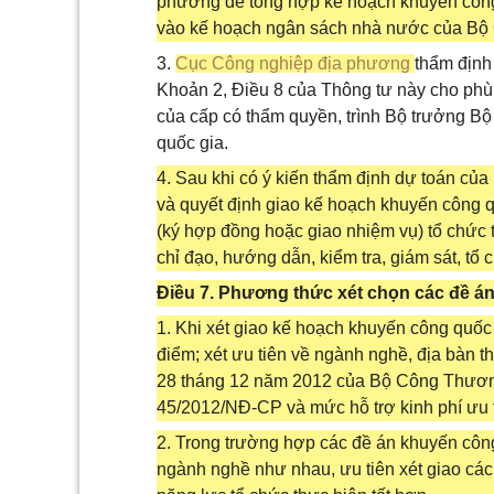
phương để tổng hợp kế hoạch khuyến công
vào kế hoạch ngân sách nhà nước của Bộ 
3.
Cục Công nghiệp địa phương
thẩm định
Khoản 2, Điều 8 của Thông tư này cho phù
của cấp có thẩm quyền, trình Bộ trưởng B
quốc gia.
4. Sau khi có ý kiến thẩm định dự toán củ
và quyết định giao kế hoạch khuyến công 
(ký hợp đồng hoặc giao nhiệm vụ) tổ chức
chỉ đạo, hướng dẫn, kiểm tra, giám sát, tổ
Điều 7. Phương thức xét chọn các đề á
1. Khi xét giao kế hoạch khuyến công quốc
điểm; xét ưu tiên về ngành nghề, địa bàn 
28 tháng 12 năm 2012 của Bộ Công Thương 
45/2012/NĐ-CP và mức hỗ trợ kinh phí ưu ti
2. Trong trường hợp các đề án khuyến công 
ngành nghề như nhau, ưu tiên xét giao các