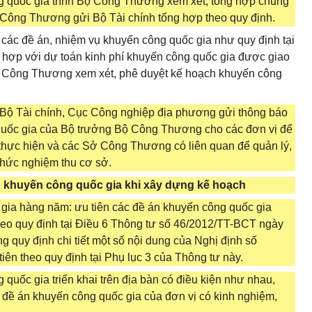
 quốc gia trình Bộ Công Thương xem xét, tổng hợp chung
Công Thương gửi Bộ Tài chính tổng hợp theo quy định.
 các đề án, nhiệm vụ khuyến công quốc gia như quy định tại
 hợp với dự toán kinh phí khuyến công quốc gia được giao
ộ Công Thương xem xét, phê duyệt kế hoạch khuyến công
a Bộ Tài chính, Cục Công nghiệp địa phương gửi thông báo
quốc gia của Bộ trưởng Bộ Công Thương cho các đơn vị để
 thực hiện và các Sở Công Thương có liên quan để quản lý,
 chức nghiệm thu cơ sở.
n khuyến công quốc gia khi xây dựng kế hoạch
 gia hàng năm: ưu tiên các đề án khuyến công quốc gia
theo quy định tại Điều 6 Thông tư số 46/2012/TT-BCT ngày
quy định chi tiết một số nội dung của Nghị định số
ên theo quy định tại Phụ lục 3 của Thông tư này.
quốc gia triển khai trên địa bàn có điều kiện như nhau,
 đề án khuyến công quốc gia của đơn vị có kinh nghiệm,