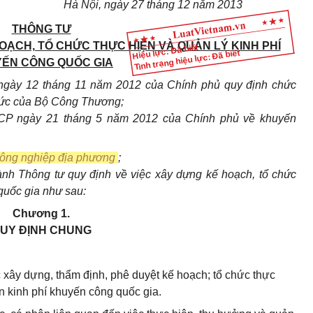
Hà Nội, ngày 27 tháng 12 năm 2013
THÔNG TƯ
OẠCH, TỔ CHỨC THỰC HIỆN VÀ QUẢN LÝ KINH PHÍ
Hiệu lực: Đã biết
Tình trạng hiệu lực: Đã biết
ẾN CÔNG QUỐC GIA
ngày 12 tháng 11 năm 2012 của Chính phủ quy định chức
chức của Bộ Công Thương;
CP ngày 21 tháng 5 năm 2012 của Chính phủ về khuyến
ông nghiệp địa phương
;
h Thông tư quy định về việc xây dựng kế hoạch, tổ chức
quốc gia như sau:
Chương 1.
UY ĐỊNH CHUNG
ục xây dựng, thẩm định, phê duyệt kế hoạch; tổ chức thực
án kinh phí khuyến công quốc gia.