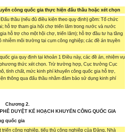
huyến công quốc gia thực hiện đấu thầu hoặc xét chọn
t Đấu thầu (nếu đủ điều kiện theo quy định) gồm: Tổ chức
i; hỗ trợ tham gia hội chợ triển lãm trong nước và nước
a hỗ trợ cho một hội chợ, triển lãm); hỗ trợ đầu tư hạ tầng
ô nhiễm môi trường tại cụm công nghiệp; các đề án truyền
quốc gia quy định tại khoản 1 Điều này, các đề án, nhiệm vụ
 phương thức xét chọn. Trừ trường hợp, Cục trưởng Cục
 tính chất, mức kinh phí khuyến công quốc gia hỗ trợ,
hiện thông qua đấu thầu nhằm đảm bảo sử dụng kinh phí
Chương 2.
, PHÊ DUYỆT KẾ HOẠCH KHUYẾN CÔNG QUỐC GIA
ng quốc gia
 triển công nghiệp, tiểu thủ công nghiệp của Đảng, Nhà