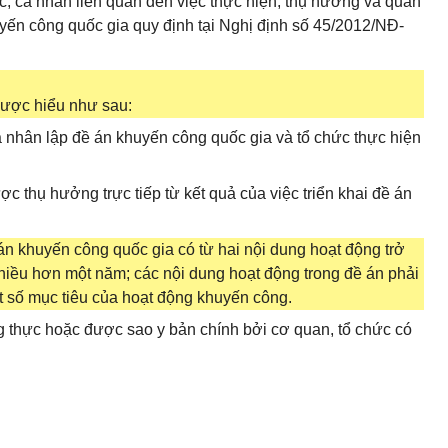
c, cá nhân liên quan đến việc thực hiện, thụ hưởng và quản
uyến công quốc gia quy định tại Nghị định số 45/2012/NĐ-
được hiểu như sau:
cá nhân lập đề án khuyến công quốc gia và tổ chức thực hiện
c thụ hưởng trực tiếp từ kết quả của việc triển khai đề án
án khuyến công quốc gia có từ hai nội dung hoạt động trở
nhiều hơn một năm; các nội dung hoạt động trong đề án phải
t số mục tiêu của hoạt động khuyến công.
g thực hoặc được sao y bản chính bởi cơ quan, tổ chức có