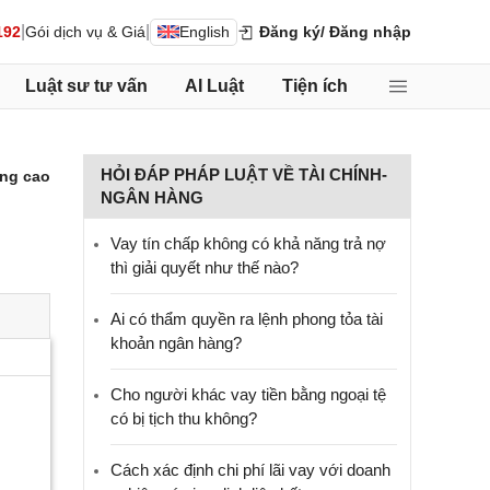
|
|
192
Gói dịch vụ & Giá
English
Đăng ký
/ Đăng nhập
Luật sư tư vấn
AI Luật
Tiện ích
HỎI ĐÁP PHÁP LUẬT VỀ TÀI CHÍNH-
ng cao
NGÂN HÀNG
Vay tín chấp không có khả năng trả nợ
thì giải quyết như thế nào?
Ai có thẩm quyền ra lệnh phong tỏa tài
khoản ngân hàng?
Cho người khác vay tiền bằng ngoại tệ
có bị tịch thu không?
Cách xác định chi phí lãi vay với doanh