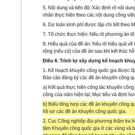
5. Nội dung và tiến độ: Xác định rõ nội dun
nhân thực hiện theo các nội dung công việc
6. Dự toán kinh phí được lập chi tiết theo 
7. Tổ chức thực hiện: Nêu rõ phương án tổ
8. Hiệu quả của đề án: Nêu rõ hiệu quả về 
rộng (nếu có) của đề án sau khi kết thúc hỗ 
Điều 6. Trình tự xây dựng kế hoạch khu
1. Kế hoạch khuyến công quốc gia được lập
Báo cáo đăng ký các đề án khuyến công q
a) Kết quả thực hiện công tác khuyến công
công của năm hiện tại; Mục tiêu và định 
b) Biểu tổng hợp các đề án khuyến công qu
hồ sơ các đề án khuyến công quốc gia.
2. Cục Công nghiệp địa phương thẩm tra h
tâm Khuyến công quốc gia ở các vùng và b