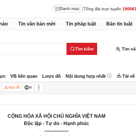
|
Danh mục
Tổng đài trực tuyến
19006
hảo
Tin văn bản mới
Tin pháp luật
Bản tin luật
Tìm kiếm
Tìm nâ
lực
VB liên quan
Lược đồ
Nội dung hợp nhất
Tải về
Báo lỗi
In
CỘNG HÒA XÃ HỘI CHỦ NGHĨA VIỆT NAM
Độc lập - Tự do - Hạnh phúc
----------------