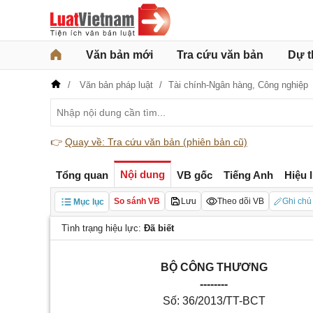
Văn bản mới
Tra cứu văn bản
Dự t
Văn bản pháp luật
Tài chính-Ngân hàng,
Công nghiệp
👉
Quay về: Tra cứu văn bản (phiên bản cũ)
Nội dung
Tổng quan
VB gốc
Tiếng Anh
Hiệu 
So sánh VB
Lưu
Theo dõi VB
Ghi chú
Mục lục
Tình trạng hiệu lực:
Đã biết
BỘ CÔNG THƯƠNG
--------
Số: 36/2013/TT-BCT