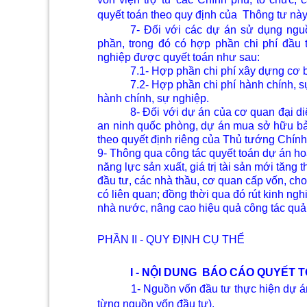
quyết toán theo quy định của
Thông tư này
7- Đối với các dự án sử dụng ngu
phần, trong đó có hợp phần chi phí đầu
nghiệp được quyết toán như sau:
7.1- Hợp phần chi phí xây dựng cơ b
7.2- Hợp phần chi phí hành chính, s
hành chính, sự nghiệp.
8- Đối với dự án của cơ quan đại d
an ninh quốc phòng, dự án mua sở hữu bả
theo quyết định riêng của Thủ tướng Chính
9- Thông qua công tác quyết toán dự án ho
năng lực sản xuất, giá trị tài sản mới tăng
đầu tư, các nhà thầu, cơ quan cấp vốn, ch
có liên quan; đồng thời qua đó rút kinh n
nhà nước, nâng cao hiệu quả công tác quản
PHẦN II - QUY ĐỊNH CỤ THỂ
I - NỘI DUNG
BÁO CÁO QUYẾT 
1- Nguồn vốn đầu tư thực hiện dự án
từng nguồn vốn đầu tư).