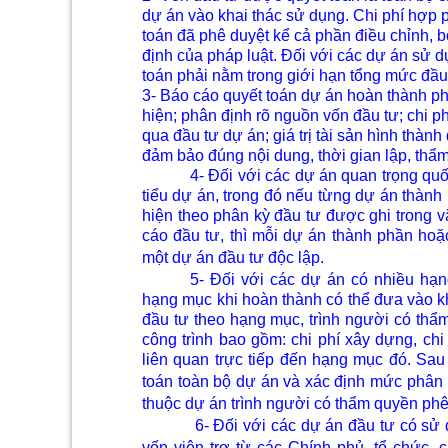
dự án vào khai thác sử dụng. Chi phí hợp p
toán đã phê duyệt kể cả phần điều chỉnh, 
định của pháp luật. Đối với các dự án sử 
toán phải nằm trong giới hạn tổng mức đầ
3- Báo cáo quyết toán dự án hoàn thành phả
hiện; phân định rõ nguồn vốn đầu tư; chi ph
qua đầu tư dự án; giá trị tài sản hình thành
đảm bảo đúng nội dung, thời gian lập, thẩm
4- Đối với các dự án quan trọng qu
tiểu dự án, trong đó nếu từng dự án thành
hiện theo phân kỳ đầu tư được ghi trong v
cáo đầu tư, thì mỗi dự án thành phần hoặ
một dự án đầu tư độc lập.
5- Đối với các dự án có nhiều hạ
hạng mục khi hoàn thành có thể đưa vào kh
đầu tư theo hạng mục, trình người có thẩm
công trình bao gồm: chi phí xây dựng, chi
liên quan trực tiếp đến hạng mục đó. Sau
toán toàn bộ dự án và xác định mức phân 
thuộc dự án trình người có thẩm quyền phê
6- Đối với các dự án đầu tư có sử
vốn viện trợ từ các Chính phủ, tổ chức,