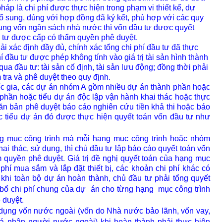
háp là chi phí được thực hiện trong phạm vi thiết kế, dự
bổ sung, đúng với hợp đồng đã ký kết, phù hợp với các quy
dụng vốn ngân sách nhà nước thì vốn đầu tư được quyết
u tư được cấp có thẩm quyền phê duyệt.
i xác định đầy đủ, chính xác tổng chi phí đầu tư đã thực
í đầu tư được phép không tính vào giá trị tài sản hình thành
 qua đầu tư: tài sản cố định, tài sản lưu động; đồng thời phải
 tra và phê duyệt theo quy định.
ốc gia, các dự án nhóm A gồm nhiều dự án thành phần hoặc
 phần hoặc tiểu dự án độc lập vận hành khai thác hoặc thực
ăn bản phê duyệt báo cáo nghiên cứu tiền khả thi hoặc báo
c tiểu dự án đó được thực hiện quyết toán vốn đầu tư như
ng mục công trình mà mỗi hạng mục công trình hoặc nhóm
ai thác, sử dụng, thì chủ đầu tư lập báo cáo quyết toán vốn
 quyền phê duyệt. Giá trị đề nghị quyết toán của hạng mục
 phí mua sắm và lắp đặt thiết bị, các khoản chi phí khác có
 khi toàn bộ dự án hoàn thành, chủ đầu tư phải tổng quyết
bổ chi phí chung của dự
án cho từng hạng
mục công trình
 duyệt.
 dụng vốn nước ngoài
(vốn do Nhà nước bảo lãnh, vốn vay,
 cá nhân người nước ngoài) khi hoàn thành phải thực hiện