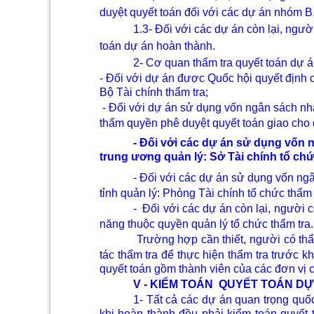
duyệt quyết toán đối với các dự án nhóm B,
1.3- Đối với các dự án còn lại, ngư
toán dự án hoàn thành.
2- Cơ quan thẩm tra quyết toán dự 
- Đối với dự án được Quốc hội quyết định 
Bộ Tài chính thẩm tra;
- Đối với dự án sử dụng vốn ngân sách n
thẩm quyền phê duyệt quyết toán giao cho 
- Đối với các dự án sử dụng vốn 
trung ương quản lý: Sở Tài chính tổ chứ
- Đối với các dự án sử dụng vốn ng
tỉnh quản lý: Phòng Tài chính tổ chức thẩm 
-
Đối với các dự án còn lại, người 
năng thuộc quyền quản lý tổ chức thẩm tra.
Trường hợp cần thiết, người có thẩ
tác thẩm tra để thực hiện thẩm tra trước k
quyết toán gồm thành viên của các đơn vị c
V - KIỂM TOÁN
QUYẾT TOÁN
DỰ
1- Tất cả các dự án quan trọng qu
khi hoàn thành đều phải kiểm toán quyết t