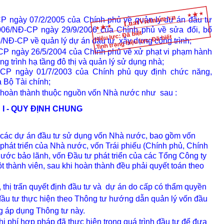
P ngày 07/2/2005 của Chính phủ về quản lý dự án đầu tư
2006/NĐ-CP ngày 29/9/2006 của Chính phủ về sửa đổi, bổ
Hiệu lực: Đã biết
Tình trạng hiệu lực: Đã biết
5/NĐ-CP về quản lý dự án đầu tư
xây dựng công trình;
CP ngày 26/5/2004 của Chính phủ về xử phạt vi phạm hành
ng trình hạ tầng đô thị và quản lý sử dụng nhà;
CP ngày 01/7/2003 của Chính phủ quy định chức năng,
 Bộ Tài chính;
 hoàn thành thuộc nguồn vốn Nhà nước như
sau :
I - QUY ĐỊNH CHUNG
cả các dự án đầu tư sử dụng vốn Nhà nước, bao gồm vốn
hát triển của Nhà nước, vốn Trái phiếu (Chính phủ, Chính
ước bảo lãnh, vốn Đầu tư phát triển của các Tổng Công ty
 thành viên, sau khi hoàn thành đều phải quyết toán theo
, thị trấn quyết định đầu tư và
dự án do cấp có thẩm quyền
ủ đầu tư thực hiện theo Thông tư hướng dẫn quản lý vốn đầu
ng áp dụng Thông tư này.
hi phí hợp pháp đã thực hiện trong quá trình đầu tư để đưa