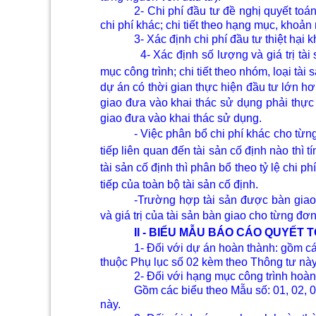
2- Chi phí đầu tư đề nghị quyết toán
chi phí khác; chi tiết theo hạng mục, khoản
3- Xác định chi phí đầu tư thiệt hại k
4- Xác định số lượng và giá trị tà
mục công trình; chi tiết theo nhóm, loại t
ài 
dự án có thời gian thực hiện đầu tư lớn h
giao đưa vào khai thác sử dụng phải thực
giao đưa vào khai thác sử dụng.
- Việc phân bổ chi phí khác cho từng
tiếp liên quan đến t
ài sản cố định
nào thì tí
t
ài sản cố định
thì phân bổ theo tỷ lệ chi phí
tiếp của toàn bộ t
ài sản cố định
.
-Trường hợp tài sản được bàn giao
và giá trị của t
ài sản
bàn giao cho từng đơn 
II - BIỂU MẪU BÁO CÁO QUYẾT 
1- Đối với dự án hoàn thành: gồm cá
thuộc Phụ lục số 02 kèm theo Thông tư này
2- Đối với hạng mục công trình hoàn
Gồm các biểu theo Mẫu số: 01, 02, 
này.