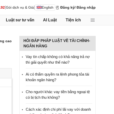
|
|
192
Gói dịch vụ & Giá
English
Đăng ký
/ Đăng nhập
Luật sư tư vấn
AI Luật
Tiện ích
HỎI ĐÁP PHÁP LUẬT VỀ TÀI CHÍNH-
ng cao
NGÂN HÀNG
Vay tín chấp không có khả năng trả nợ
thì giải quyết như thế nào?
Ai có thẩm quyền ra lệnh phong tỏa tài
khoản ngân hàng?
Cho người khác vay tiền bằng ngoại tệ
có bị tịch thu không?
Cách xác định chi phí lãi vay với doanh