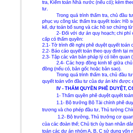
tra, Kiểm toán Nhà nước (nếu có); kèm the
tư.
Trong quá trình thẩm tra, chủ đầu tư
phục vụ công tác thẩm tra quyết toán: Hồ s
kế, dự toán bổ sung và các hồ sơ chứng từ 
2- Đối với dự án quy hoạch; chi phí
cấp có thẩm quyền:
2.1- Tờ trình đề nghị phê duyệt quyết toán 
2.2- Báo cáo quyết toán theo quy định tại m
2.3- Tập các văn bản pháp lý có liên quan 
2.4- Các hợp đồng kinh tế giữa chủ
đồng (nếu có, bản gốc hoặc bản sao).
Trong quá trình thẩm tra, chủ đầu tư
quyết toán vốn đầu tư của dự án khi được 
IV - THẨM QUYỀN PHÊ DUYỆT,
1- Thẩm quyền phê duyệt quyết toán
1.1- Bộ trưởng Bộ Tài chính phê du
trương và cho phép đầu tư, Thủ tướng Chín
1.2- Bộ trưởng, Thủ trưởng cơ qua
của các đoàn thể; Chủ tịch ủy ban nhân dâ
toán các dự án nhóm A, B, C sử dụng vốn