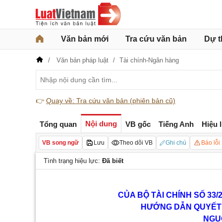
Văn bản mới
Tra cứu văn bản
Dự t
Văn bản pháp luật
Tài chính-Ngân hàng
👉
Quay về: Tra cứu văn bản (phiên bản cũ)
Nội dung
Tổng quan
VB gốc
Tiếng Anh
Hiệu 
VB song ngữ
Lưu
Theo dõi VB
Ghi chú
Báo lỗi
Tình trạng hiệu lực:
Đã biết
CỦA
BỘ TÀI CHÍNH
SỐ
33
/
HƯỚNG DẪN QUYẾT
NGU