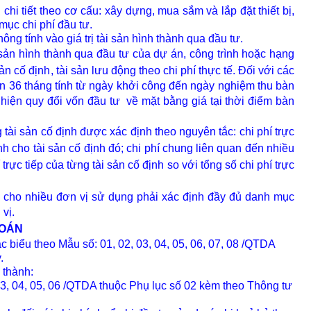
 chi tiết theo cơ cấu: xây dựng, mua sắm và lắp đặt thiết bị,
 mục chi phí đầu tư.
hông tính vào giá trị tài sản hình thành qua đầu tư.
i sản hình thành qua đầu tư của dự án, công trình hoặc hạng
sản cố định
, tài sản lưu động theo chi phí thực tế. Đối với các
ơn 36 tháng tính từ ngày khởi công đến ngày nghiệm thu bàn
 hiện quy đổi vốn đầu tư
về mặt bằng giá tại thời điểm bàn
 t
ài sản cố định
được xác định theo nguyên tắc: chi phí trực
nh cho t
ài sản cố định
đó; chi phí chung liên quan đến nhiều
 trực tiếp của từng t
ài sản cố định
so với tổng số chi phí trực
 cho nhiều đơn vị sử dụng phải xác định đầy đủ danh mục
vị.
TOÁN
c biểu theo Mẫu số: 01, 02, 03, 04, 05, 06, 07, 08 /QTDA
.
 thành:
03, 04, 05, 06 /QTDA thuộc Phụ lục số 02 kèm theo Thông tư