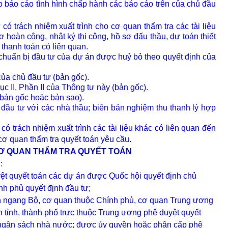
o báo cáo tình hình chấp hành các báo cáo trên của chủ đầu
 có trách nhiệm xuất trình cho cơ quan thẩm tra các tài liệu
ơ hoàn công, nhật ký thi công, hồ sơ đấu thầu, dự toán thiết
thanh toán có liên quan.
 chuẩn bị đầu tư của dự án được huỷ bỏ theo quyết định của
của chủ đầu tư (bản gốc).
ục II, Phần II của Thông tư này (bản gốc).
(bản gốc hoặc bản sao).
 đầu tư với các nhà thầu; biên bản nghiệm thu thanh lý hợp
 có trách nhiệm xuất trình các tài liệu khác có liên quan đến
cơ quan thẩm tra quyết toán yêu cầu.
 CƠ QUAN THẨM TRA QUYẾT TOÁN
:
yệt quyết toán các dự án được Quốc hội quyết định chủ
h phủ quyết định đầu tư;
n ngang Bộ, cơ quan thuộc Chính phủ, cơ quan Trung ương
n tỉnh, thành phố trực thuộc Trung ương phê duyệt quyết
 ngân sách nhà nước; được ủy quyền hoặc phân cấp phê