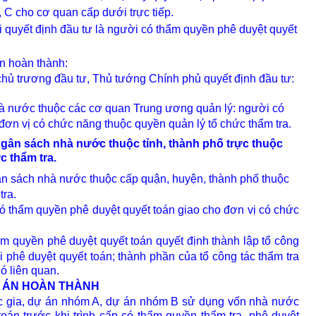
 C cho cơ quan cấp dưới trực tiếp.
ời quyết định đầu tư là người có thẩm quyền phê duyệt quyết
án hoàn thành:
chủ trương đầu tư, Thủ tướng Chính phủ quyết định đầu tư:
hà nước thuộc các cơ quan Trung ương quản lý: người có
đơn vị có chức năng thuộc quyền quản lý tổ chức thẩm tra.
ngân sách nhà nước thuộc tỉnh, thành phố trực thuộc
c thẩm tra.
ân sách nhà nước thuộc cấp quận, huyện, thành phố thuộc
tra.
có thẩm quyền phê duyệt quyết toán giao cho đơn vị có chức
m quyền phê duyệt quyết toán quyết định thành lập tổ công
hi phê duyệt quyết toán; thành phần của tổ công tác thẩm tra
ó liên quan.
 ÁN HOÀN THÀNH
ốc gia, dự án nhóm A, dự án nhóm B sử dụng vốn nhà nước
oán trước khi trình cấp có thẩm quyền thẩm tra, phê duyệt