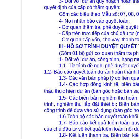
3- Đối với dự án quy hoạch hoàn thà
quyết định của cấp có thẩm quyền:
Gồm các biểu theo Mẫu số: 07, 08, 
4- Nơi nhận báo cáo quyết toán:
- Cơ quan thẩm tra, phê duyệt quyết 
- Cấp trên trực tiếp của chủ đầu tư (
- Cơ quan cấp vốn, cho vay, thanh t
III - HỒ SƠ TRÌNH DUYỆT QUYẾT
(Gồm 01 bộ gửi cơ quan thẩm tra ph
1- Đối với dự án, công trình, hạng m
1.1- Tờ trình đề nghị phê duyệt quyế
1.2- Báo cáo quyết toán dự án hoàn thành t
1.3- Các văn bản pháp lý có liên q
1.4- Các hợp đồng kinh tế, biên bả
thầu thực hiện dự án (bản gốc hoặc bản sa
1.5- Các biên bản nghiệm thu hoàn 
trình, nghiệm thu lắp đặt thiết bị; Biên 
công trình để đưa vào sử dụng (bản gốc ho
1.6-Toàn bộ các bản quyết toán khối
1.7- Báo cáo kết quả kiểm toán qu
của chủ đầu tư về kết quả kiểm toán: nội d
1.8- Kết luận thanh tra, Biên bản k