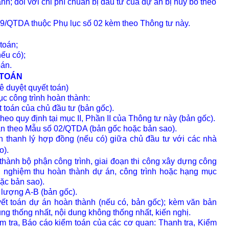
nh; đối với chi phí chuẩn bị đầu tư của dự án bị huỷ bỏ theo
09/QTDA thuộc Phụ lục số 02 kèm theo Thông tư này.
toán;
nếu có);
oán.
 TOÁN
ê duyệt quyết toán)
ục công trình hoàn thành:
t toán của chủ đầu tư (bản gốc).
heo quy định tại mục II, Phần II của Thông tư này (bản gốc).
uan theo Mẫu số 02/QTDA (bản gốc hoặc bản sao).
n thanh lý hợp đồng (nếu có) giữa chủ đầu tư với các nhà
o).
thành bộ phận công trình, giai đoạn thi công xây dựng công
bản nghiệm thu hoàn thành dự án, công trình hoặc hạng mục
ặc bản sao).
 lượng A-B (bản gốc).
yết toán dự án hoàn thành (nếu có, bản gốc); kèm văn bản
ung thống nhất, nội dung không thống nhất, kiến nghị.
iểm tra, Báo cáo kiểm toán của các cơ quan: Thanh tra, Kiểm