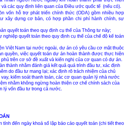
 và các quy định liên quan của Điều ước quốc tế
(nếu có).
ồn vốn hỗ trợ phát triển chính thức (ODA) gồm nhiều hợp
 tư xây dựng cơ bản, có hợp phần chi phí hành chính, sự
ản quyết toán theo quy định cụ thể của Thông tư này;
ự nghiệp quyết toán theo quy định cụ thể của chế độ kế toán
iện Việt Nam tại nước ngoài, dự án có yêu cầu cơ mật thuộc
n quyền, việc quyết toán dự án hoàn thành được thực hiện
 phủ trên cơ sở đề xuất và kiến nghị của cơ quan có dự án.
àn thành nhằm đánh giá kết quả quá trình đầu tư, xác định
 thêm do đầu tư mang lại; xác định rõ trách nhiệm của chủ
o vay, kiểm soát thanh toán, các cơ quan quản lý nhà nước
ghiệm nhằm không ngừng hoàn thiện cơ chế chính sách của
 lý vốn đầu tư trong cả nước.
TOÁN
 tính đến ngày khoá sổ lập báo cáo quyết toán (chi tiết theo