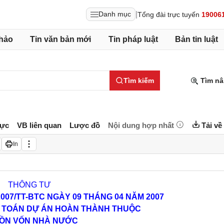
|
Danh mục
Tổng đài trực tuyến
19006
hảo
Tin văn bản mới
Tin pháp luật
Bản tin luật
Tìm kiếm
Tìm nâ
lực
VB liên quan
Lược đồ
Nội dung hợp nhất
Tải về
In
THÔNG TƯ
2007/TT-BTC
NGÀY 09 THÁNG 04 NĂM 2007
 TOÁN DỰ ÁN HOÀN THÀNH
THUỘC
ỒN VỐN NHÀ NƯỚC