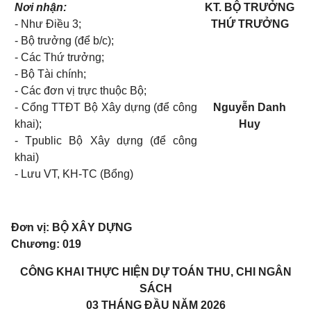
Nơi nhận:
KT. BỘ TRƯỞNG
- Như Điều 3;
THỨ TRƯỞNG
- Bộ trưởng (để b/c);
- Các Thứ trưởng;
- Bộ Tài chính;
- Các đơn vị trực thuộc Bộ;
- Cổng TTĐT Bộ Xây dựng (để công
Nguyễn Danh
khai);
Huy
- Tpublic Bộ Xây dựng (để công
khai)
- Lưu VT, KH-TC (Bổng)
Đơn vị: BỘ XÂY DỰNG
Chương: 019
CÔNG KHAI THỰC HIỆN DỰ TOÁN THU, CHI NGÂN
SÁCH
03 THÁNG ĐẦU NĂM 2026