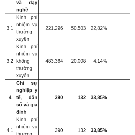
và dạy
nghề
Kinh phí
nhiệm vụ
3.1
221.296
50.503
22,82%
thường
xuyên
Kinh phí
nhiệm vụ
3.2
không
483.364
20.008
4,14%
thường
xuyên
Chi sự
nghiệp y
4
tế, dân
390
132
33,85%
số và gia
đình
Kinh phí
nhiệm vụ
4.1
390
132
33,85%
thường