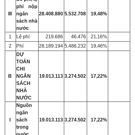
phí nộp
III
ngân
28.408.880
5.532.708
19,48%
sách nhà
nước
1
Lệ phí
219.686
46.476
21,16%
2
Phí
28.189.194
5.486.232
19,46%
DỰ
TOÁN
CHI
B
NGÂN
19.013.113
3.274.502
17,22%
SÁCH
NHÀ
NƯỚC
Nguồn
ngân
I
sách
19.013.113
3.274.502
17,22%
trong
nước