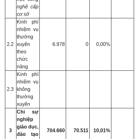
nghệ cấp
cơ sở
Kinh phí
nhiệm vụ
thường
2.2
xuyên
6.978
0
0,00%
theo
chức
năng
Kinh phí
nhiệm vụ
2.3
không
thường
xuyên
Chi sự
nghiệp
giáo dục,
3
704.660
70.511
10,01%
đào tạo