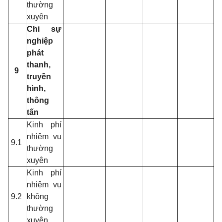
thường
xuyên
Chi sự
nghiệp
phát
thanh,
9
truyền
hình,
thông
tấn
Kinh phí
nhiệm vụ
9.1
thường
xuyên
Kinh phí
nhiệm vụ
9.2
không
thường
xuyên