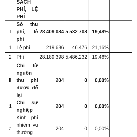
SÁCH
PHÍ, LỆ
PHÍ
Số thu
I
phí, lệ
28.409.084
5.532.708
19,48%
phí
1
Lệ phí
219.686
46.476
21,16%
2
Phí
28.189.398
5.486.232
19,46%
Chi từ
nguồn
II
thu phí
204
0
0,00%
được để
lại
Chi sự
1
204
0
0,00%
nghiệp
Kinh phí
nhiệm vụ
a
204
0
0,00%
thường