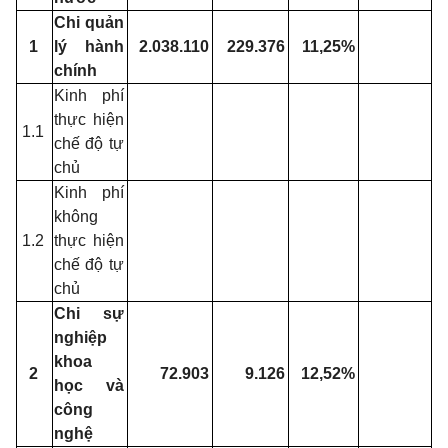
Chi quản
1
lý hành
2.038.110
229.376
11,25%
chính
Kinh phí
thực hiện
1.1
chế độ tự
chủ
Kinh phí
không
1.2
thực hiện
chế độ tự
chủ
Chi sự
nghiệp
khoa
2
72.903
9.126
12,52%
học và
công
nghệ