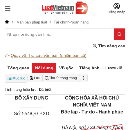
Đăng nhập
Văn bản pháp luật
Tài chính-Ngân hàng
Tìm nâng cao
👉
Quay về: Tra cứu văn bản (phiên bản cũ)
Tổng quan
Nội dung
VB gốc
Tiếng Anh
Lược đồ
Lưu
Tìm từ trong trang
Mục lục
Tình trạng hiệu lực:
Đã biết
BỘ XÂY DỰNG
CỘNG HÒA XÃ HỘI CHỦ
_________
NGHĨA VIỆT NAM
Độc lập - Tự do - Hạnh phúc
Số: 554/QĐ-BXD
_______________________
Hà Nội, ngày 24 tháng 4 năm