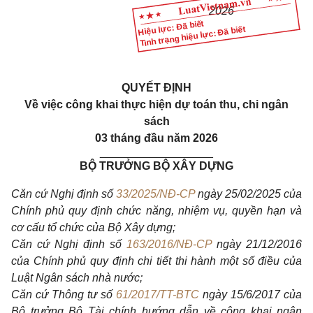
2026
Hiệu lực: Đã biết
Tình trạng hiệu lực: Đã biết
QUYẾT ĐỊNH
Về việc công khai thực hiện dự toán thu, chi ngân
sách
03 tháng đầu năm 2026
__________________
BỘ TRƯỞNG BỘ XÂY DỰNG
Căn cứ Nghị định số
33/2025/NĐ-CP
ngày 25/02/2025 của
Chính phủ quy định chức năng, nhiệm vụ, quyền hạn và
cơ cấu tổ chức của Bộ Xây dựng;
Căn cứ Nghị định số
163/2016/NĐ-CP
ngày 21/12/2016
của Chính phủ quy định chi tiết thi hành một số điều của
Luật Ngân sách nhà nước;
Căn cứ Thông tư số
61/2017/TT-BTC
ngày 15/6/2017 của
Bộ trưởng Bộ Tài chính hướng dẫn về công khai ngân