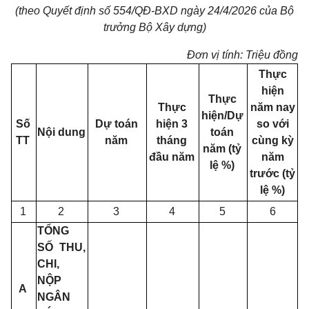
(theo Quyết định số 554/QĐ-BXD ngày 24/4/2026 của Bộ
trưởng Bộ Xây dựng)
Đơn vị tính: Triệu đồng
Thực
hiện
Thực
Thực
năm nay
hiện/Dự
Số
Dự toán
hiện 3
so với
Nội dung
toán
TT
năm
tháng
cùng kỳ
năm (tỷ
đầu năm
năm
lệ %)
trước (tỷ
lệ %)
1
2
3
4
5
6
TỔNG
SỐ THU,
CHI,
NỘP
A
NGÂN