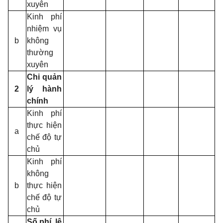
xuyên
Kinh phí
nhiệm vụ
b
không
thường
xuyên
Chi quản
2
lý hành
chính
Kinh phí
thực hiện
a
chế độ tự
chủ
Kinh phí
không
b
thực hiện
chế độ tự
chủ
Số phí, lệ