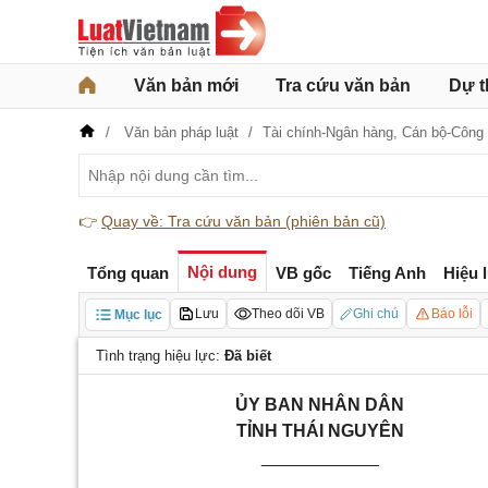
Văn bản mới
Tra cứu văn bản
Dự t
Văn bản pháp luật
Tài chính-Ngân hàng,
Cán bộ-Công
👉
Quay về: Tra cứu văn bản (phiên bản cũ)
Nội dung
Tổng quan
VB gốc
Tiếng Anh
Hiệu 
Lưu
Theo dõi VB
Ghi chú
Báo lỗi
Mục lục
Tình trạng hiệu lực:
Đã biết
ỦY BAN NHÂN DÂN
TỈNH THÁI NGUYÊN
____________