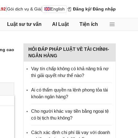
|
|
192
Gói dịch vụ & Giá
English
Đăng ký
/ Đăng nhập
Luật sư tư vấn
AI Luật
Tiện ích
HỎI ĐÁP PHÁP LUẬT VỀ TÀI CHÍNH-
ng cao
NGÂN HÀNG
Vay tín chấp không có khả năng trả nợ
thì giải quyết như thế nào?
Ai có thẩm quyền ra lệnh phong tỏa tài
khoản ngân hàng?
Cho người khác vay tiền bằng ngoại tệ
có bị tịch thu không?
Cách xác định chi phí lãi vay với doanh