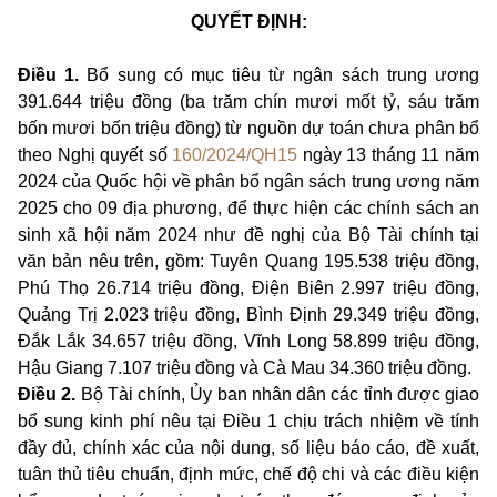
QUYẾT ĐỊNH:
Điều 1.
Bổ sung có mục tiêu từ ngân sách trung ương
391.644 triệu đồng (ba trăm chín mươi mốt tỷ, sáu trăm
bốn mươi bốn triệu đồng) từ nguồn dự toán chưa phân bổ
theo Nghị quyết số
160/2024/QH15
ngày 13 tháng 11 năm
2024 của Quốc hội về phân bổ ngân sách trung ương năm
2025 cho 09 địa phương
, để thực hiện các chính sách an
sinh xã hội năm 2024 như đề nghị của Bộ Tài chính tại
văn bản nêu trên, gồm: Tuyên Quang 195.538 triệu đồng,
Phú Thọ 26.714 triệu đồng, Điện Biên 2.997 triệu đồng,
Quảng Trị 2.023 triệu đồng, Bình Định 29.349 triệu đồng,
Đắk Lắk 34.657 triệu đồng, Vĩnh Long 58.899 triệu đồng,
Hậu Giang 7.107 triệu đồng và Cà Mau 34.360 triệu đồng.
Điều 2.
Bộ Tài chính, Ủy ban nhân dân các tỉnh được giao
bổ sung kinh phí nêu tại Điều 1 chịu trách nhiệm về tính
đầy đủ, chính xác của nội dung, số liệu báo cáo, đề xuất,
tuân thủ tiêu chuẩn, định mức, chế độ chi và các điều kiện