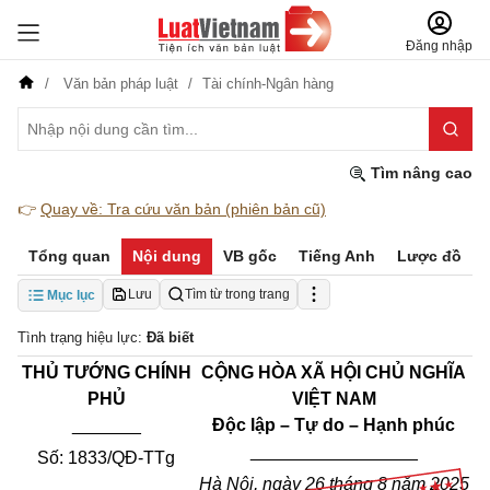
Đăng nhập
Văn bản pháp luật
Tài chính-Ngân hàng
Tìm nâng cao
👉
Quay về: Tra cứu văn bản (phiên bản cũ)
Tổng quan
Nội dung
VB gốc
Tiếng Anh
Lược đồ
Lưu
Tìm từ trong trang
Mục lục
Tình trạng hiệu lực:
Đã biết
THỦ TƯỚNG CHÍNH
CỘNG HÒA XÃ HỘI CHỦ NGHĨA
PHỦ
VIỆT NAM
_______
Độc lập – Tự do – Hạnh phúc
_________________
Số: 1833/QĐ-TTg
Hà Nội, ngày 26 tháng 8 năm 2025