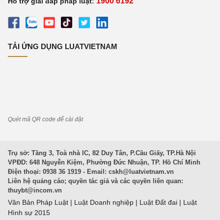
1900 6192
Hỗ trợ giải đáp pháp luật:
TẢI ỨNG DỤNG LUATVIETNAM
Quét mã QR code để cài đặt
Trụ sở: Tầng 3, Toà nhà IC, 82 Duy Tân, P.Cầu Giấy, TP.Hà Nội
VPĐD: 648 Nguyễn Kiệm, Phường Đức Nhuận, TP. Hồ Chí Minh
Điện thoại: 0938 36 1919 - Email:
cskh@luatvietnam.vn
Liên hệ quảng cáo; quyền tác giả và các quyền liên quan:
thuybt@incom.vn
Văn Bản Pháp Luật
|
Luật Doanh nghiệp
|
Luật Đất đai
|
Luật
Hình sự 2015