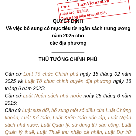
Hiệu lực: Đã biết
Tình trạng hiệu lực: Đã biết
QUYẾT ĐỊNH
Về việc bổ sung có mục tiêu từ ngân sách trung ương
năm 2025 cho
các địa phương
____________
THỦ TƯỚNG CHÍNH PHỦ
Căn cứ
Luật Tổ chức Chính phủ
ngày 18 tháng 02 năm
2025 và
Luật Tổ chức chính quyền địa phương
ngày 16
tháng 6 năm 2025;
Căn cứ
Luật Ngân sách nhà nước
ngày 25 tháng 6 năm
2015;
Căn cứ
Luật sửa đổi, bổ sung một số điều của Luật Chứng
khoán, Luật Kế toán, Luật Kiểm toán độc lập, Luật Ngân
sách nhà nước, Luật Quản lý, sử dụng tài sản công, Luật
Quản lý thuế, Luật Thuế thu nhập cá nhân, Luật Dự trữ