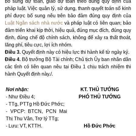
bổ sung dự toán, giao dự toán theo đúng quy định của
pháp luật. Việc quản lý, sử dụng, thanh quyết toán số kinh
phí được bổ sung nêu trên bảo đảm đúng quy định của
Luật Ngân sách nhà nước
và pháp luật có liên quan; bảo
đảm triển khai kịp thời, hiệu quả, đúng mục đích, đúng quy
định, đúng chế độ chính sách, không để xảy ra thất thoát,
lãng phí, tiêu cực, lợi ích nhóm.
Điều 3.
Quyết định này có hiệu lực thi hành kể từ ngày ký.
Điều 4.
Bộ trưởng Bộ Tài chính; Chủ tịch Ủy ban nhân dân
các tỉnh có liên quan nêu tại Điều 1 chịu trách nhiệm thi
hành Quyết định này./.
Nơi nhận:
KT. THỦ TƯỚNG
- Như Điều 4;
PHÓ THỦ TƯỚNG
- TTg, PTTg Hồ Đức Phớc;
- VPCP: BTCN, PCN Mai
Thị Thu Vân, Trợ lý TTg;
- Lưu: VT, KTTH.
Hồ Đức Phớc