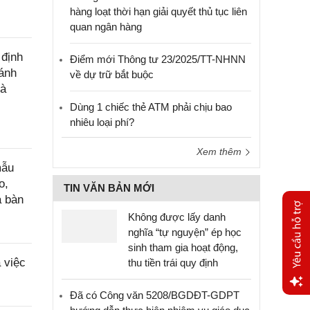
hàng loạt thời hạn giải quyết thủ tục liên
quan ngân hàng
 định
Điểm mới Thông tư 23/2025/TT-NHNN
đánh
về dự trữ bắt buộc
hà
Dùng 1 chiếc thẻ ATM phải chịu bao
nhiêu loại phí?
Xem thêm
mẫu
o,
TIN VĂN BẢN MỚI
a bàn
Không được lấy danh
nghĩa “tự nguyện” ép học
sinh tham gia hoạt động,
 việc
thu tiền trái quy định
Đã có Công văn 5208/BGDĐT-GDPT
Yêu