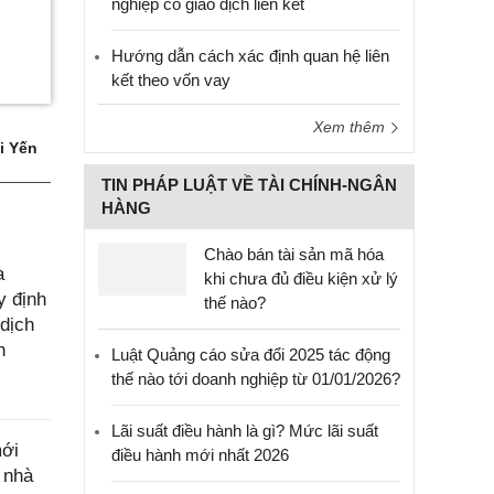
nghiệp có giao dịch liên kết
Hướng dẫn cách xác định quan hệ liên
kết theo vốn vay
Xem thêm
i Yến
TIN PHÁP LUẬT VỀ TÀI CHÍNH-NGÂN
HÀNG
Chào bán tài sản mã hóa
a
khi chưa đủ điều kiện xử lý
y định
thế nào?
 dịch
n
Luật Quảng cáo sửa đổi 2025 tác động
thế nào tới doanh nghiệp từ 01/01/2026?
Lãi suất điều hành là gì? Mức lãi suất
mới
điều hành mới nhất 2026
 nhà