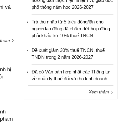
hướng dẫn thực hiện nhiệm vụ giáo dục
cầu
hi và
phổ thông năm học 2026-2027
hỗ trợ
n
Trả thu nhập từ 5 triệu đồng/lần cho
người lao động đã chấm dứt hợp đồng
phải khấu trừ 10% thuế TNCN
 thêm
Đề xuất giảm 30% thuế TNCN, thuế
TNDN trong 2 năm 2026-2027
nh bị
Đã có Văn bản hợp nhất các Thông tư
ôi
về quản lý thuế đối với hộ kinh doanh
Xem thêm
ính
c phạm