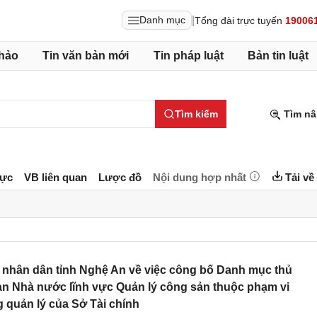
|
Danh mục
Tổng đài trực tuyến
19006
hảo
Tin văn bản mới
Tin pháp luật
Bản tin luật
Tìm kiếm
Tìm nâ
lực
VB liên quan
Lược đồ
Nội dung hợp nhất
Tải về
nhân dân tỉnh Nghệ An về việc công bố Danh mục thủ
an Nhà nước lĩnh vực Quản lý công sản thuộc phạm vi
 quản lý của Sở Tài chính