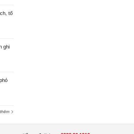
ch, tổ
h ghi
 phó
 thêm