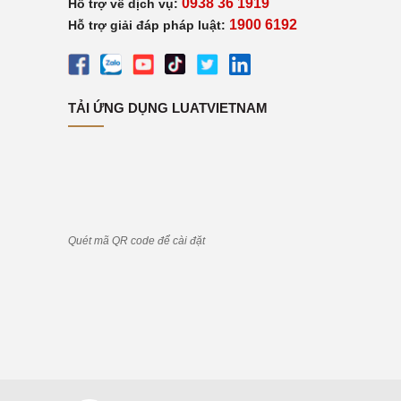
0938 36 1919
Hỗ trợ về dịch vụ:
1900 6192
Hỗ trợ giải đáp pháp luật:
TẢI ỨNG DỤNG LUATVIETNAM
Quét mã QR code để cài đặt