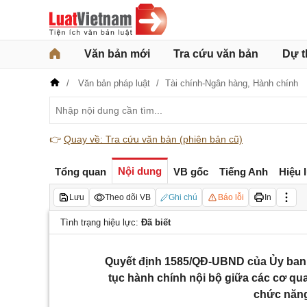
Văn bản mới
Tra cứu văn bản
Dự t
Văn bản pháp luật
Tài chính-Ngân hàng,
Hành chính
👉
Quay về: Tra cứu văn bản (phiên bản cũ)
Nội dung
Tổng quan
VB gốc
Tiếng Anh
Hiệu 
Lưu
Theo dõi VB
Ghi chú
Báo lỗi
In
Tình trạng hiệu lực:
Đã biết
Quyết định 1585/QĐ-UBND của Ủy ban 
tục hành chính nội bộ giữa các cơ qu
chức năng