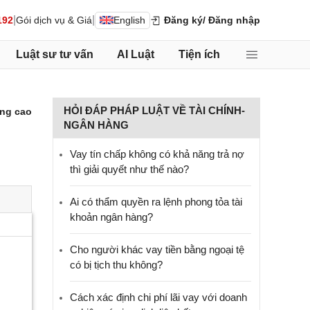
|
|
192
Gói dịch vụ & Giá
English
Đăng ký
/ Đăng nhập
Luật sư tư vấn
AI Luật
Tiện ích
HỎI ĐÁP PHÁP LUẬT VỀ TÀI CHÍNH-
ng cao
NGÂN HÀNG
Vay tín chấp không có khả năng trả nợ
thì giải quyết như thế nào?
Ai có thẩm quyền ra lệnh phong tỏa tài
khoản ngân hàng?
Cho người khác vay tiền bằng ngoại tệ
có bị tịch thu không?
Cách xác định chi phí lãi vay với doanh