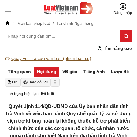
Đăng nhập
Văn bản pháp luật
Tài chính-Ngân hàng
Tìm nâng cao
👉
Quay về: Tra cứu văn bản (phiên bản cũ)
Tổng quan
Nội dung
VB gốc
Tiếng Anh
Lược đồ
Lưu
Theo dõi VB
Tình trạng hiệu lực:
Đã biết
Quyết định 114/QĐ-UBND của Ủy ban nhân dân tỉnh
Trà Vinh về việc ban hành Quy chế quản lý và sử dụng
viện trợ không hoàn lại không thuộc hỗ trợ phát triển
chính thức của các cơ quan, tổ chức, cá nhân nước
ngoài dành cho Việt Nam trên địa bàn tỉnh Trà Vinh