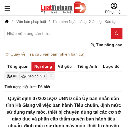
Đăng nhập
Văn bản pháp luật
Tài chính-Ngân hàng,
Giáo dục-Đào tạo-Dạy nghề,
Tìm nâng cao
👉
Quay về: Tra cứu văn bản (phiên bản cũ)
Tổng quan
Nội dung
VB gốc
Tiếng Anh
Lược đồ
Lưu
Theo dõi VB
Tình trạng hiệu lực:
Đã biết
Quyết định 07/2021/QĐ-UBND của Ủy ban nhân dân
tỉnh Hà Giang về việc ban hành Tiêu chuẩn, định mức
sử dụng máy móc, thiết bị chuyên dùng tại các cơ sở
giáo dục và phân cấp thẩm quyền ban hành tiêu
chuẩn, định mức sử dụng máy móc, thiết bị chuyên