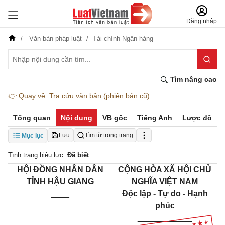
Đăng nhập
Văn bản pháp luật
Tài chính-Ngân hàng
Tìm nâng cao
👉
Quay về: Tra cứu văn bản (phiên bản cũ)
Tổng quan
Nội dung
VB gốc
Tiếng Anh
Lược đồ
Lưu
Tìm từ trong trang
Mục lục
Tình trạng hiệu lực:
Đã biết
HỘI ĐỒNG NHÂN DÂN
CỘNG HÒA XÃ HỘI CHỦ
TỈNH HẬU GIANG
NGHĨA VIỆT NAM
____
Độc lập - Tự do - Hạnh
phúc
____________