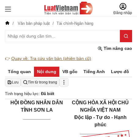
Đăng nhập
Văn bản pháp luật
Tài chính-Ngân hàng
Tìm nâng cao
👉
Quay về: Tra cứu văn bản (phiên bản cũ)
Tổng quan
Nội dung
VB gốc
Tiếng Anh
Lược đồ
Lưu
Tìm từ trong trang
Tình trạng hiệu lực:
Đã biết
HỘI ĐỒNG NHÂN DÂN
CỘNG HÒA XÃ HỘI CHỦ
TỈNH SƠN LA
NGHĨA VIỆT NAM
__________
Độc lập - Tự do - Hạnh
phúc
_______________