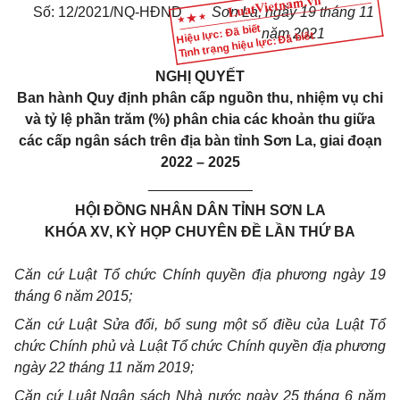
Số: 12/2021/NQ-HĐND
Sơn La, ngày 19 tháng 11
Hiệu lực: Đã biết
năm 2021
Tình trạng hiệu lực: Đã biết
NGHỊ QUYẾT
Ban hành Quy định phân cấp nguồn thu, nhiệm vụ chi
và tỷ lệ phần trăm (%) phân chia các khoản thu giữa
các cấp ngân sách trên địa bàn tỉnh Sơn La, giai đoạn
2022 – 2025
_____________
HỘI ĐỒNG NHÂN DÂN TỈNH SƠN LA
KHÓA XV, KỲ HỌP CHUYÊN ĐỀ LẦN THỨ BA
Căn cứ Luật Tổ chức
C
hính quyền địa phương ngày 19
tháng 6 năm 2015;
Căn cứ
Luật
S
ửa đ
ổ
i, bổ sung một số điều của Luật Tổ
chức Chính phủ và Luật Tổ chức Chính quyền địa phương
ngày 22 tháng 11 năm 2019;
Căn cứ Luật Ngân sách Nhà nước ngày 25 tháng 6 năm