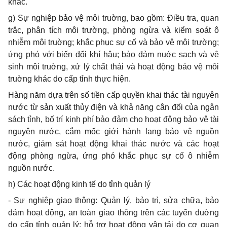
khác.
g) Sự nghiệp bảo vệ môi truờng, bao gồm: Điều tra, quan
trắc, phân tích môi trường, phòng ngừa và kiểm soát ô
nhiễm môi truờng; khắc phục sự cố và bảo vệ môi trường;
ứng phó với biến đổi khí hậu; bảo đảm nuớc sạch và vệ
sinh môi truờng, xử lý chất thải và hoạt động bảo vệ môi
truờng khác do cấp tỉnh thực hiện.
Hàng năm dựa trên số tiền cấp quyền khai thác tài nguyên
nước từ sản xuất thủy điện và khả năng cân đối của ngân
sách tỉnh, bố trí kinh phí bảo đảm cho hoạt động bảo vệ tài
nguyên nước, cắm mốc giới hành lang bảo vệ nguồn
nước, giám sát hoạt động khai thác nước và các hoạt
động phòng ngừa, ứng phó khắc phục sự cố ô nhiễm
nguồn nước.
h) Các hoạt động kinh tế do tỉnh quản lý
- Sự nghiệp giao thông: Quản lý, bảo trì, sửa chữa, bảo
đảm hoạt động, an toàn giao thông trên các tuyến đuờng
do cấp tỉnh quản lý; hỗ trợ hoạt động vận tải do cơ quan