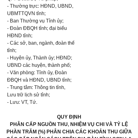
- Thường trực: HĐND, UBND,
UBMTTQVN tỉnh;
- Ban Thường vụ Tỉnh ủy;
- Đoàn ĐBQH tỉnh; đại biểu
HĐND tỉnh;
- Các sở, ban, ngành, đoàn thể
tỉnh;
- Huyện ủy, Thành ủy; HĐND;
UBND các huyện, thành phố;
- Văn phòng: Tỉnh ủy, Đoàn
ĐBQH và HĐND, UBND tỉnh;
- Trung tâm: Thông tin tỉnh,
Lưu trữ lịch sử tỉnh;
- Lưu: VT, Tứ.
QUY ĐỊNH
PHÂN CẤP NGUỒN THU, NHIỆM VỤ CHI VÀ TỶ LỆ
PHẦN TRĂM (%) PHÂN CHIA CÁC KHOẢN THU GIỮA