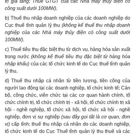
trị gia tăng; Thuế GTGT của các Nhà máy thủy điện có
công suất dưới 100MW)
.
b) Thuế thu nhập doanh nghiệp của các doanh nghiệp do
Cục thuế tỉnh quản lý thu
(không kể thuế thu nhập doanh
nghiệp của các Nhà máy thủy điện có công suất dưới
100MW)
.
c) Thuế tiêu thụ đặc biệt thu từ dịch vụ, hàng hóa sản xuất
trong nước
(không kể thuế tiêu thụ đặc biệt từ hàng hóa
nhập khẩu)
của các tổ chức kinh tế do Cục thuế tỉnh quản
lý thu.
d) Thuế thu nhập cá nhân từ tiền lương, tiền công của
người lao động tại các doanh nghiệp, tổ chức kinh tế; Cán
bộ, công chức, viên chức tại các cơ quan hành chính, tổ
chức chính trị, tổ chức chính trị - xã hội, tổ chức chính trị xã
hội - nghề nghiệp, tổ chức xã hội, tổ chức xã hội - nghề
nghiệp, đơn vị sự nghiệp
(sau đây gọi tắt là cơ quan, đơn
vị)
cấp tỉnh; thuế thu nhập cá nhân do các doanh nghiệp,
tổ chức kinh tế do Cục Thuế tỉnh quản lý thu thuế và các