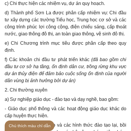
c) Chi thực hiện các nhiệm vụ, dự án quy hoạch.
d) Thành phố Sơn La được phân cấp nhiệm vụ: Chi đầu
tư xây dựng các trường Tiểu học, Trung học cơ sở và các
công trình phúc lợi công cộng, điện chiếu sáng, cấp thoát
nước, giao thông đô thị, an toàn giao thông, vệ sinh đô thị.
e) Chi Chương trình mục tiêu được phân cấp theo quy
định.
f) Các khoản chi đầu tư phát triển khác
(đã bao gồm chi
đầu tư cơ sở hạ tầng, ổn định dân cư, trồng rừng khu vực
dự án thủy điện để đảm bảo cuộc sống ổn định của người
dân vùng bị ảnh hưởng bởi dự án)
2. Chi thường xuyên
a) Sự nghiệp giáo dục - đào tạo và dạy nghề, bao gồm:
- Giáo dục phổ thông và các hoạt động giáo dục khác do
cấp huyện thực hiện.
- Giáo dục nghề nghiệp và các hình thức đào tạo lại, bồi
Chú thích màu chỉ dẫn