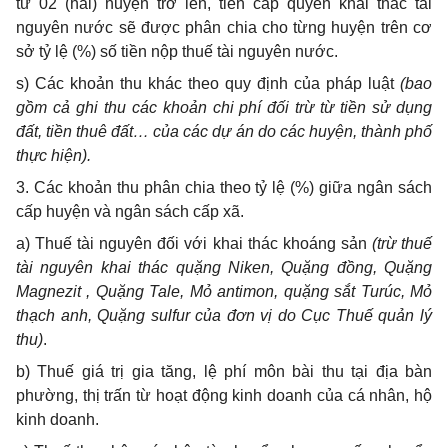
từ 02 (hai) huyện trở lên, tiền cấp quyền khai thác tài
nguyên nước sẽ được phân chia cho từng huyện trên cơ
sở tỷ lệ (%) số tiền nộp thuế tài nguyên nước.
s) Các khoản thu khác theo quy định của pháp luật
(bao
gồm cả ghi thu các khoản chi phí đối trừ từ tiền sử dụng
đất, tiền thuê đất… của các dự án do các huyện, thành phố
thực hiện).
3. Các khoản thu phân chia theo tỷ lệ (%) giữa ngân sách
cấp huyện và ngân sách cấp xã.
a) Thuế tài nguyên đối với khai thác khoáng sản
(trừ thuế
tài nguyên khai thác quặng Niken, Quặng đồng, Quặng
Magnezit , Quặng Tale, Mỏ antimon, quặng sắt Turúc, Mỏ
thạch anh, Quặng sulfur của đơn vị do Cục Thuế quản lý
thu)
.
b) Thuế giá trị gia tăng, lệ phí môn bài thu tại địa bàn
phường, thị trấn từ hoạt động kinh doanh của cá nhân, hộ
kinh doanh.