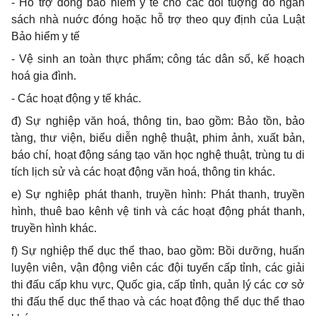
- Hỗ trợ đóng bảo hiểm y tế cho các đối tuợng do ngân
sách nhà nuớc đóng hoặc hỗ trợ theo quy định của Luật
Bảo hiểm y tế
- Vệ sinh an toàn thực phẩm; công tác dân số, kế hoạch
hoá gia đình.
- Các hoạt động y tế khác.
đ) Sự nghiệp văn hoá, thông tin, bao gồm: Bảo tồn, bảo
tàng, thư viện, biểu diễn nghệ thuật, phim ảnh, xuất bản,
báo chí, hoạt động sáng tạo văn học nghệ thuật, trùng tu di
tích lịch sử và các hoạt động văn hoá, thông tin khác.
e) Sự nghiệp phát thanh, truyền hình: Phát thanh, truyền
hình, thuê bao kênh vệ tinh và các hoạt động phát thanh,
truyền hình khác.
f) Sự nghiệp thể dục thể thao, bao gồm: Bồi dưỡng, huấn
luyện viên, vận động viên các đội tuyển cấp tỉnh, các giải
thi đấu cấp khu vực, Quốc gia, cấp tỉnh, quản lý các cơ sở
thi đấu thể dục thể thao và các hoạt động thể dục thể thao