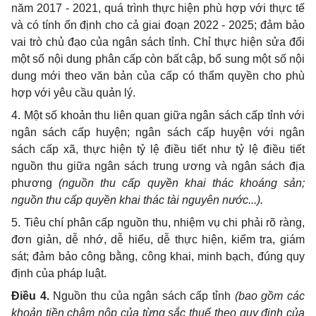
năm 2017 - 2021, quá trình thực hiện phù hợp với thực tế
và có tính ổn định cho cả giai đoạn 2022 - 2025; đảm bảo
vai trò chủ đạo của ngân sách tỉnh. Chỉ thực hiện sửa đổi
một số nội dung phân cấp còn bất cập, bổ sung một số nội
dung mới theo văn bản của cấp có thẩm quyền cho phù
hợp với yêu cầu quản lý.
4. Một số khoản thu liên quan giữa ngân sách cấp tỉnh với
ngân sách cấp huyện; ngân sách cấp huyện với ngân
sách cấp xã, thực hiện tỷ lệ điều tiết như tỷ lệ điều tiết
nguồn thu giữa ngân sách trung ương và ngân sách địa
phương
(nguồn thu cấp quyền khai thác khoáng sản;
nguồn thu cấp quyền khai thác tài nguyên nước...).
5. Tiêu chí phân cấp nguồn thu, nhiệm vụ chi phải rõ ràng,
đơn giản, dễ nhớ, dễ hiểu, dễ thực hiện, kiểm tra, giám
sát; đảm bảo công bằng, công khai, minh bạch, đúng quy
định của pháp luật.
Điều 4.
Nguồn thu của ngân sách cấp tỉnh
(bao gồm các
khoản tiền chậm nộp của từng sắc thuế theo quy định của