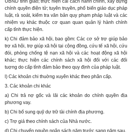
UBND tỉnh giao; thực hiện cải cách hành chính, xây dựng
chính quyền điện tử; tuyên truyền, phổ biến giáo dục pháp
luật, rà soát, kiểm tra văn bản quy phạm pháp luật và các
nhiệm vụ khác thuộc cơ quan quan quản lý hành chính
cấp tỉnh thực hiện.
k) Chi đảm bảo xã hội, bao gồm: Các cơ sở trợ giúp bảo
trợ xã hội, trợ giúp xã hội tại cộng đồng, cứu tế xã hội, cứu
đói, phòng chống tệ nạn xã hội và các hoạt động xã hội
khác; thực hiện các chính sách xã hội đối với các đối
tuợng do cấp tỉnh đảm bảo theo quy định của pháp luật.
l) Các khoản chi thuờng xuyên khác theo phân cấp.
3. Các khoản chi khác
a) Chi trả nợ gốc và lãi các khoản do chính quyền địa
phương vay.
b) Chi bổ sung quỹ dự trữ tài chính địa phương.
c) Trợ giá theo chính sách của Nhà nước.
d) Chi chuyển nguồn ngân sách năm trước sang năm sau.