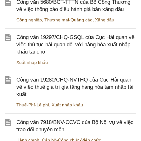
Công văn 5680/BCT-TTTN của Bộ Công Thương
về việc thông báo điều hành giá bán xăng dầu
Công nghiệp
,
Thương mại-Quảng cáo
,
Xăng dầu
Công văn 19297/CHQ-GSQL của Cục Hải quan về
việc thủ tục hải quan đối với hàng hóa xuất nhập
khẩu tại chỗ
Xuất nhập khẩu
Công văn 19280/CHQ-NVTHQ của Cục Hải quan
về việc thuế giá trị gia tăng hàng hóa tạm nhập tái
xuất
Thuế-Phí-Lệ phí
,
Xuất nhập khẩu
Công văn 7918/BNV-CCVC của Bộ Nội vụ về việc
trao đổi chuyên môn
Hành chính
,
Cán bộ-Công chức-Viên chức