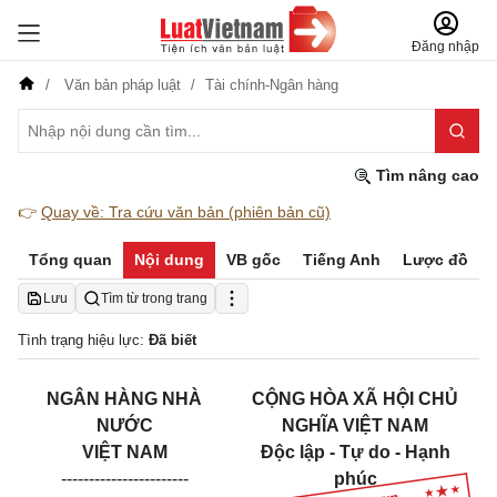
Đăng nhập
Văn bản pháp luật
Tài chính-Ngân hàng
Tìm nâng cao
👉
Quay về: Tra cứu văn bản (phiên bản cũ)
Tổng quan
Nội dung
VB gốc
Tiếng Anh
Lược đồ
Lưu
Tìm từ trong trang
Tình trạng hiệu lực:
Đã biết
NGÂN HÀNG NHÀ
CỘNG HÒA XÃ HỘI CHỦ
NƯỚC
NGHĨA VIỆT NAM
VIỆT NAM
Độc lập - Tự do - Hạnh
-----------------------
phúc