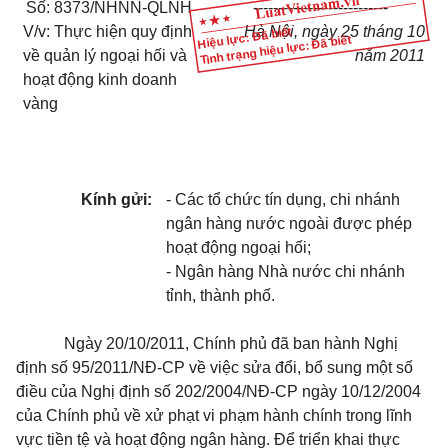
Số: 8373/NHNN-QLNH
---------------------------
V/v: Thực hiện quy định
Hà Nội, ngày 25 tháng 10
Hiệu lực: Đã biết
Tình trạng hiệu lực: Đã biết
về quản lý ngoại hối và
năm 2011
hoạt động kinh doanh
vàng
Kính gửi:
- Các tổ chức tín dụng, chi nhánh
ngân hàng nước ngoài được phép
hoạt động ngoại hối;
- Ngân hàng Nhà nước chi nhánh
tỉnh, thành phố.
Ngày 20/10/2011, Chính phủ đã ban hành Nghị
định số 95/2011/NĐ-CP về việc sửa đổi, bổ sung một số
điều của Nghị định số 202/2004/NĐ-CP ngày 10/12/2004
của Chính phủ về xử phạt vi phạm hành chính trong lĩnh
vực tiền tệ và hoạt động ngân hàng. Để triển khai thực