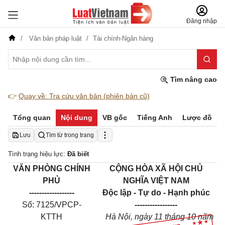
Đăng nhập
Văn bản pháp luật
Tài chính-Ngân hàng
Tìm nâng cao
👉
Quay về: Tra cứu văn bản (phiên bản cũ)
Tổng quan
Nội dung
VB gốc
Tiếng Anh
Lược đồ
Lưu
Tìm từ trong trang
Tình trạng hiệu lực:
Đã biết
VĂN PHÒNG CHÍNH
CỘNG HÒA XÃ HỘI CHỦ
PHỦ
NGHĨA VIỆT NAM
------------------
Độc lập - Tự do - Hạnh phúc
Số: 7125/VPCP-
-----------------
KTTH
Hà Nội, ngày 11 tháng 10 năm