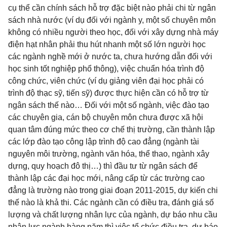
cụ thể cần chính sách hỗ trợ đặc biệt nào phải chi từ ngân
sách nhà nước (ví dụ đối với ngành y, một số chuyên môn
không có nhiều người theo học, đối với xây dựng nhà máy
điện hạt nhân phải thu hút nhanh một số lớn người học
các ngành nghề mới ở nước ta, chưa hướng dẫn đối với
học sinh tốt nghiệp phổ thông), việc chuẩn hóa trình độ
công chức, viên chức (ví dụ giảng viên đại học phải có
trình độ thạc sỹ, tiến sỹ) được thực hiện cần có hỗ trợ từ
ngân sách thế nào… Đối với một số ngành, việc đào tạo
các chuyên gia, cán bộ chuyên môn chưa được xã hội
quan tâm đúng mức theo cơ chế thị trường, cần thành lập
các lớp đào tạo công lập trình độ cao đẳng (ngành tài
nguyên môi trường, ngành văn hóa, thể thao, ngành xây
dựng, quy hoạch đô thị…) thì đầu tư từ ngân sách để
thành lập các đại học mới, nâng cấp từ các trường cao
đẳng là trường nào trong giai đoạn 2011-2015, dự kiến chi
thế nào là khả thi. Các ngành cần có điều tra, đánh giá số
lượng và chất lượng nhân lực của ngành, dự báo nhu cầu
nhân lực ngành hàng năm thì việc tổ chức điều tra, dự báo