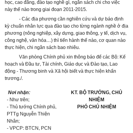
học, cao đẳng, đào tạo nghề gì, ngân sách chi cho việc
này thế nào trong giai đoạn 2011-2015.
- Các địa phương cần nghiên cứu và dự báo định
kỳ chuẩn nhân lực qua đào tạo cho từng ngành nghề ở địa
phương (nông nghiệp, xây dựng, giao thông, y tế, dịch vụ,
công nghệ, văn hóa…) thì tiến hành thế nào, cơ quan nào
thực hiện, chi ngân sách bao nhiêu.
Văn phòng Chính phủ xin thông báo để các Bộ: Kế
hoạch và Đầu tư, Tài chính, Giáo dục và Đào tạo, Lao
động - Thương binh và Xã hội biết và thực hiện khẩn
trương./.
Nơi nhận:
KT. BỘ TRƯỞNG, CHỦ
- Như trên;
NHIỆM
- Thủ tướng Chính phủ,
PHÓ CHỦ NHIỆM
PTTg Nguyễn Thiện
Nhân;
- VPCP: BTCN, PCN