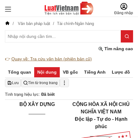
Đăng nhập
Văn bản pháp luật
Tài chính-Ngân hàng
Tìm nâng cao
👉
Quay về: Tra cứu văn bản (phiên bản cũ)
Tổng quan
Nội dung
VB gốc
Tiếng Anh
Lược đồ
Lưu
Tìm từ trong trang
Tình trạng hiệu lực:
Đã biết
BỘ XÂY DỰNG
CỘNG HÒA XÃ HỘI CHỦ
______
NGHĨA VIỆT NAM
Độc lập - Tự do - Hạnh
phúc
________