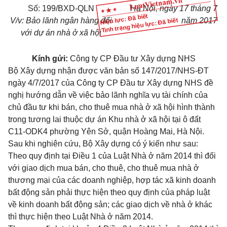
Số: 199/BXD-QLN
Hà Nội, ngày 17 tháng 7
Hiệu lực: Đã biết
V/v: Bảo lãnh ngân hàng đối
năm 2017
Tình trạng hiệu lực: Đã biết
với dự án nhà ở xã hội
Kính gửi:
Công ty CP Đầu tư Xây dựng NHS
Bộ Xây dựng nhận được văn bản số 147/2017/NHS-ĐT
ngày 4/7/2017 của Công ty CP Đầu tư Xây dựng NHS đề
nghị hướng dẫn về việc bảo lãnh nghĩa vụ tài chính của
chủ đầu tư khi bán, cho thuê mua nhà ở xã hội hình thành
trong tương lai thuộc dự án Khu nhà ở xã hội tại ô đất
C11-ODK4 phường Yên Sở, quận Hoàng Mai, Hà Nội.
Sau khi nghiên cứu, Bộ Xây dựng có ý kiến như sau:
Theo quy định tại
Điều 1 của Luật Nhà ở năm 2014
thì đối
với giao dịch mua bán, cho thuê, cho thuê mua nhà ở
thương mại của các doanh nghiệp, hợp tác xã kinh doanh
bất động sản phải thực hiện theo quy định của pháp luật
về kinh doanh bất động sản; các giao dịch về nhà ở khác
thì thực hiện theo Luật Nhà ở năm 2014.