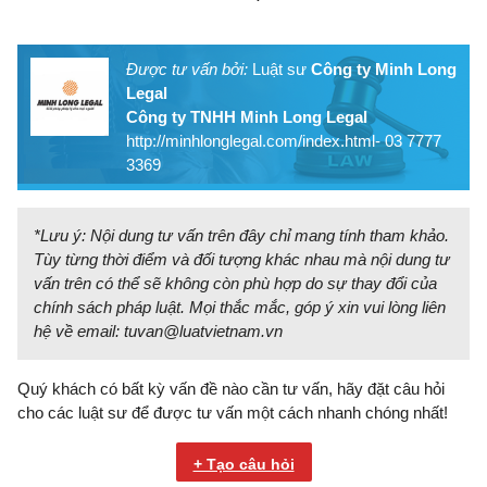
Được tư vấn bởi:
Luật sư
Công ty Minh Long
Legal
Công ty TNHH Minh Long Legal
http://minhlonglegal.com/index.html- 03 7777
3369
*Lưu ý: Nội dung tư vấn trên đây chỉ mang tính tham khảo.
Tùy từng thời điểm và đối tượng khác nhau mà nội dung tư
vấn trên có thể sẽ không còn phù hợp do sự thay đổi của
chính sách pháp luật. Mọi thắc mắc, góp ý xin vui lòng liên
hệ về email:
tuvan@luatvietnam.vn
Quý khách có bất kỳ vấn đề nào cần tư vấn, hãy đặt câu hỏi
cho các luật sư để được tư vấn một cách nhanh chóng nhất!
+ Tạo câu hỏi