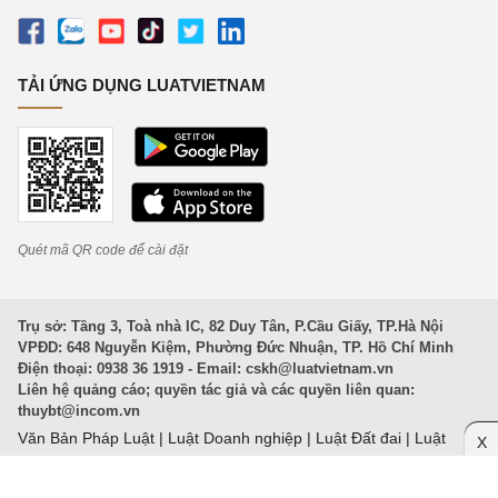
TẢI ỨNG DỤNG LUATVIETNAM
Quét mã QR code để cài đặt
Trụ sở: Tầng 3, Toà nhà IC, 82 Duy Tân, P.Cầu Giấy, TP.Hà Nội
VPĐD: 648 Nguyễn Kiệm, Phường Đức Nhuận, TP. Hồ Chí Minh
Điện thoại: 0938 36 1919 - Email:
cskh@luatvietnam.vn
Liên hệ quảng cáo; quyền tác giả và các quyền liên quan:
thuybt@incom.vn
Văn Bản Pháp Luật
|
Luật Doanh nghiệp
|
Luật Đất đai
|
Luật
X
Hình sự 2015