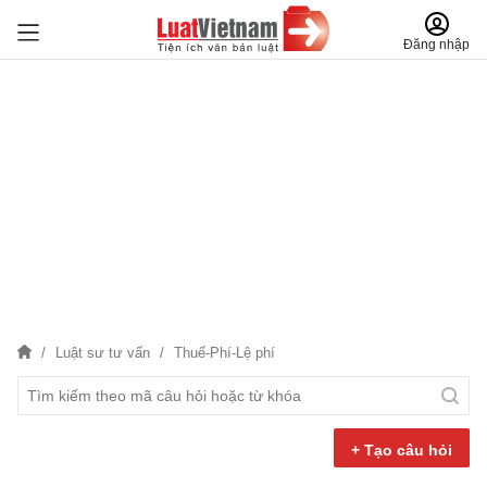
Đăng nhập
Luật sư tư vấn
Thuế-Phí-Lệ phí
+ Tạo câu hỏi