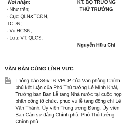
Nơi nhận:
KT. BỘ TRƯỞNG
- Như trên;
THỨ TRƯỞNG
- Cục: QLN&TCĐN,
TCDN;
- Vụ HCSN;
- Lưu: VT, QLCS.
Nguyễn Hữu Chí
VĂN BẢN CÙNG LĨNH VỰC
Thông báo 346/TB-VPCP của Văn phòng Chính
phủ kết luận của Phó Thủ tướng Lê Minh Khái,
Trưởng ban Ban Lễ tang Nhà nước tại cuộc họp
phân công tổ chức, phục vụ lễ tang đồng chí Lê
Văn Thành, Ủy viên Trung ương Đảng, Ủy viên
Ban Cán sự đảng Chính phủ, Phó Thủ tướng
Chính phủ