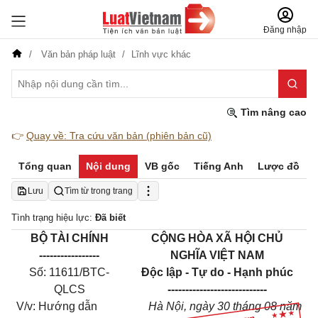
Đăng nhập
Văn bản pháp luật
Lĩnh vực khác
Tìm nâng cao
👉
Quay về: Tra cứu văn bản (phiên bản cũ)
Tổng quan
Nội dung
VB gốc
Tiếng Anh
Lược đồ
Lưu
Tìm từ trong trang
Tình trạng hiệu lực:
Đã biết
BỘ TÀI CHÍNH
CỘNG HÒA XÃ HỘI CHỦ
-----------------
NGHĨA VIỆT NAM
Số: 11611/BTC-
Độc lập - Tự do - Hạnh phúc
QLCS
----------------------------
V/v: Hướng dẫn
Hà Nội, ngày 30 tháng 08 năm