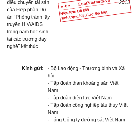
điều chuyển tài sản
2013
của Hợp phần Dự
Hiệu lực: Đã biết
Tình trạng hiệu lực: Đã biết
án "Phòng tránh lây
truyền HIV/AIDS
trong nam học sinh
tại các trường dạy
nghề" kết thúc
Kính gửi:
- Bộ Lao động - Thương binh và Xã
hội
- Tập đoàn than khoáng sản Việt
Nam
- Tập đoàn điện lực Việt Nam
- Tập đoàn công nghiệp tàu thủy Việt
Nam
- Tổng Công ty đường sắt Việt Nam