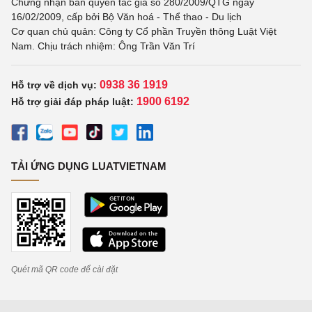
Chứng nhận bản quyền tác giả số 280/2009/QTG ngày
16/02/2009, cấp bởi Bộ Văn hoá - Thể thao - Du lịch
Cơ quan chủ quản: Công ty Cổ phần Truyền thông Luật Việt
Nam. Chịu trách nhiệm: Ông Trần Văn Trí
0938 36 1919
Hỗ trợ về dịch vụ:
1900 6192
Hỗ trợ giải đáp pháp luật:
TẢI ỨNG DỤNG LUATVIETNAM
Quét mã QR code để cài đặt