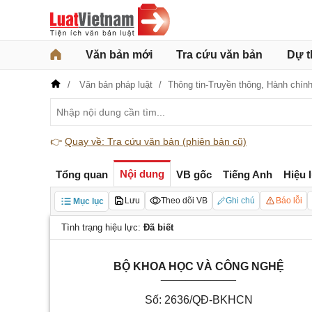
Văn bản mới
Tra cứu văn bản
Dự t
Văn bản pháp luật
Thông tin-Truyền thông,
Hành chín
👉
Quay về: Tra cứu văn bản (phiên bản cũ)
Nội dung
Tổng quan
VB gốc
Tiếng Anh
Hiệu 
Lưu
Theo dõi VB
Ghi chú
Báo lỗi
Mục lục
Tình trạng hiệu lực:
Đã biết
BỘ KHOA HỌC VÀ CÔNG NGHỆ
____________
Số: 2636/QĐ-BKHCN