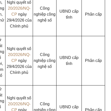
m,
Nghị quyết số
ông
20/2026/NQ-
Công
UBND cấp
n,
CP
ngày
nghiệp công
Phân cấp
tỉnh
thử
29/4/2026 của
nghệ số
Chính phủ
ử
át
Nghị quyết số
ứng
20/2026/NQ-
Công
ố
UBND cấp
CP
ngày
nghiệp công
Phân cấp
i,
tỉnh
29/4/2026 của
nghệ số
ệm
Chính phủ
hố
ử
át
Nghị quyết số
ứng
20/2026/NQ-
Công
ố
UBND cấp
CP
ngày
nghiệp công
Phân cấp