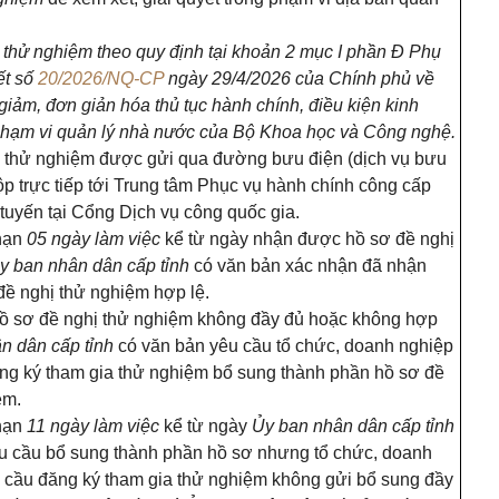
 thử nghiệm theo quy định tại khoản 2 mục
I phần Đ Phụ
ết số
20/2026/NQ-CP
ngày
29/4/2026 của Chính phủ về
giảm, đơn giản hóa thủ tục hành chính, điều kiện kinh
phạm vi quản lý nhà nước của Bộ Khoa học và Công
nghệ.
 thử nghiệm được gửi qua đường bưu điện (dịch vụ bưu
ộp trực tiếp tới Trung tâm Phục vụ hành chính công cấp
 tuyến tại Cổng Dịch vụ công quốc gia.
 hạn
05 ngày làm việc
kể từ ngày nhận được hồ sơ đề nghị
y ban nhân dân cấp tỉnh
có văn bản xác nhận đã nhận
đề nghị thử nghiệm hợp lệ.
ồ sơ đề nghị thử nghiệm không đầy đủ hoặc không hợp
n dân cấp tỉnh
có văn bản yêu cầu tổ chức, doanh nghiệp
ng ký tham gia thử nghiệm bổ sung thành phần hồ sơ đề
ệm.
 hạn
11 ngày làm việc
kể từ ngày
Ủy ban nhân dân cấp tỉnh
u cầu bổ sung thành phần hồ sơ nhưng tổ chức, doanh
 cầu đăng ký tham gia thử nghiệm không gửi bổ sung đầy