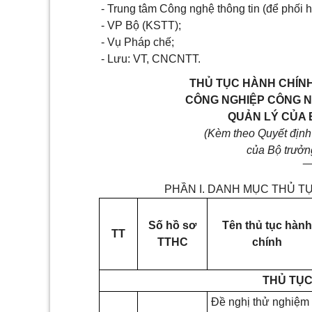
- Trung tâm Công nghệ thông tin (để phối 
- VP Bộ (KSTT);
- Vụ Pháp chế;
- Lưu: VT, CNCNTT.
THỦ TỤC HÀNH CHÍNH
CÔNG NGHIỆP CÔNG N
QUẢN LÝ CỦA 
(Kèm theo Quyết địn
của Bộ trưở
_
PHẦN I. DANH MỤC THỦ T
Số hồ sơ
Tên thủ tục
hành
TT
TTHC
chính
THỦ TỤC
Đề nghị thử nghiệm