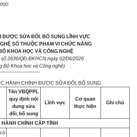
hợp);
 ĐƯỢC SỬA ĐỔI, BỔ SUNG LĨNH VỰC
GHỆ SỐ THUỘC PHẠM VI CHỨC NĂNG
BỘ KHOA HỌC VÀ CÔNG NGHỆ
h số 2636/QĐ-BKHCN ngày 02/06/2026
ng Bộ Khoa học và Công nghệ)
_______________
ỤC HÀNH CHÍNH ĐƯỢC SỬA ĐỔI, BỔ SUNG
Tên VBQPPL
quy định nội
Cơ quan
Lĩnh vực
Ghi chú
dung sửa
thực hiện
đổi, bổ sung
 HÀNH CHÍNH CẤP TỈNH
 có