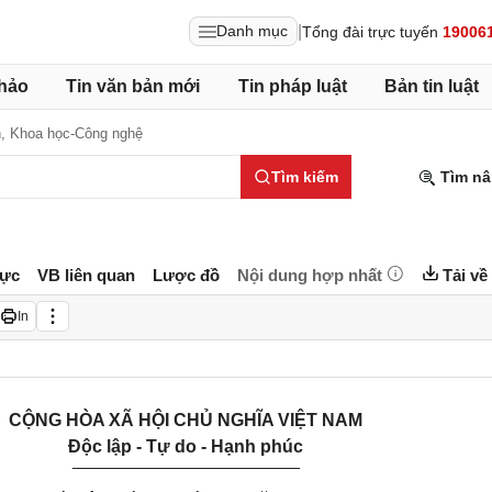
|
Danh mục
Tổng đài trực tuyến
19006
hảo
Tin văn bản mới
Tin pháp luật
Bản tin luật
h,
Khoa học-Công nghệ
Tìm kiếm
Tìm nâ
lực
VB liên quan
Lược đồ
Nội dung hợp nhất
Tải về
In
CỘNG HÒA XÃ HỘI CHỦ NGHĨA VIỆT NAM
Độc lập - Tự do - Hạnh phúc
_______________________