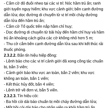
- Cắm cờ đỏ đuôi nheo tại các vị trí: Nóc hầm trú ẩn; ranh
giới tuyến nguy hiểm; khu vực cảnh giới; bên cạnh đường
dẫn lửa; dọc đường di chuyển từ vị trí mồi cháy đường
dẫn lửa đến hầm trú
ẩ
n;
- Cắm cờ Tổ quốc trên nắp hầm ch
ỉ
huy;
- Dọc đường di chuyển từ bãi hủy đến hầm chỉ huy và hầm
trú ẩn khoảng cách giữa các cờ không nhỏ hơn 5 m;
- Thu cờ cắm bên cạnh đường dẫn lửa sau khi kết thúc rải
thuốc phóng.
2.3.2.2
.
Bắn tín hiệu hiệp đồng:
- Lệnh báo cho các vị trí cảnh giới đã xong công tác chuẩn
bị, bắn 3 viên;
- Cảnh giới báo khu vực an toàn, bắn 2 viên; khu vực
không an toàn, bắn 1 viên;
- Kết thúc hủy đốt, bắn 4 viên;
- Lệnh tr
ở
về đơn vị, bắn 5 viên.
2.3.2.3
.
Tín hiệu còi:
- Ba hồi còi dài báo chuẩn bị mồi cháy đường dẫn
l
ửa;
- Một hồi còi dài báo cho nhân viên ra khỏi hầm tr
ú
ẩn.