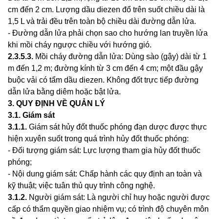
cm đến 2 cm. Lượng dầu diezen đổ trên suốt chiều dài là
1,5 L và trải đều trên toàn bộ chiều dài đường dẫn lửa.
- Đường dẫn lửa phải chọn sao cho hướng lan truyền lửa
khi mồi cháy ngược chiều với hướng gió.
2.3.5.3
.
Mồi cháy đường dẫn lửa: Dùng sào (gậy) dài từ 1
m đến 1,2 m; đường kính từ 3 cm đến 4 cm; một đầu gậy
buộc vải có tẩm dầu diezen. Không đốt trực tiếp đường
dẫn
l
ửa bằng diêm hoặc bật lửa.
3. QUY ĐỊNH VỀ QUẢN LÝ
3.1
.
Giám sát
3.1.1
.
Giám sát hủy đốt thuốc phóng đạn dược được thực
hiện xuyên suốt trong quá trình hủy đốt thuốc phóng:
- Đối tượng giám sát: Lực lượng tham gia hủy đốt thuốc
phóng;
- Nội dung giám sát: Chấp hành các quy định an toàn và
kỹ thuật; việc tuân thủ quy trình công nghệ.
3.1.2
.
Người giám sát: Là người chỉ huy hoặc người được
cấp có thẩm quyền giao nh
i
ệm vụ; có trình độ chuyên môn