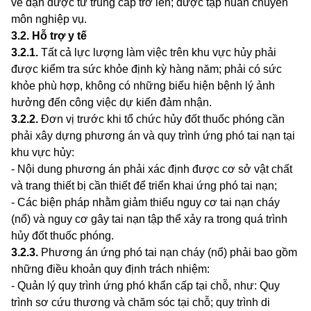
về đạn dược từ trung cấp trở lên; được tập huấn chuyên
môn nghiệp vụ.
3.2
.
Hỗ trợ y tế
3.2.1
.
Tất cả lực lượng làm việc trên khu vực hủy phải
được kiểm tra sức khỏe định kỳ hàng năm; phải có sức
khỏe phù hợp, không có những biểu hiện bệnh lý ảnh
hưởng đến công việc dự kiến đảm nhận.
3.2.2
.
Đơn vị trước khi tổ chức hủy đốt thuốc phóng cần
phải xây dựng phương án và quy trình ứng phó tai nạn tại
khu vực h
ủ
y:
- Nội dung phương án phải xác định được cơ
sở
vật chất
và trang thiết bị cần thiết để triển khai ứng phó tai nạn;
- Các biện pháp nhằm giảm thiểu nguy cơ tai nạn cháy
(nổ) và nguy cơ gây tai nạn tập thể xảy ra trong quá trình
hủy đốt thuốc ph
ó
ng.
3.2.3
.
Phương án ứng phó tai nạn cháy (nổ) phải bao gồm
những điều khoản quy định trách nhiệm:
- Quản lý quy trình ứng phó khẩn cấp tại chỗ, như: Quy
trình sơ cứu thương và chăm sóc tại chỗ; quy trình di