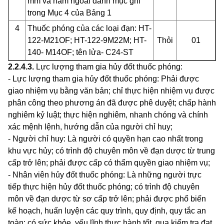
mm và nằm ngoài danh mục ghi
trong Mục 4 của Bảng 1
4
Thuốc phóng của các loại đạn: HT-
122-M21
O
F
; HT-122-9M22M; HT-
Thỏi
01
140- M14
O
F
; tên lửa- C24-ST
2.2.4.3
.
Lực lượng tham gia hủy đốt thuốc phóng:
- Lực lượng tham gia hủy đốt thuốc phóng: Phải được
giao nhiệm vụ bằng văn bản; ch
ỉ
thực hiện nhiệm vụ được
phân công theo phương án đã được phê duyệt; chấp hành
nghiêm kỷ luật; thực hiện nghiêm, nhanh chóng và chính
xác mệnh lệnh, hướng dẫn của người chỉ huy;
- Người chỉ huy: Là người có quyền hạn cao nhất trong
khu vực hủy; có trình độ chuyên môn về đạn dược từ trung
cấp trở lên; phải được cấp có thẩm quyền giao nhiệm vụ;
- Nhân viên hủy đ
ố
t thuốc phóng: Là những người trực
tiếp thực hiện hủy đốt thuốc phóng; có trình độ chuyên
môn về đạn dược từ sơ cấp trở lên; phải được phổ biến
kế hoạch, huấn luyện các quy trình, quy định, quy tắc an
toàn; có sức khỏe, yếu lĩnh thực hành tốt, qua kiểm tra đạt