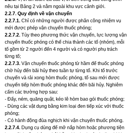
nêu tại Bảng 2 và nằm ngoài khu vực cảnh giới.
2.2.7
.
Quy định về vận chuy
ể
n
2.2.7.1
.
Chỉ có những người được phân công nhiệm vụ
mới được phép vận chuyển thuốc phóng;
2.2.7.2
.
Tùy theo phương thức vận chuyển, lực lượng vận
chuyển thuốc phóng có thể chia thành các tổ (nhóm), mỗi
tổ gồm từ 2 người đến 4 người và có người phụ trách
từng tổ;
2.2.7.3
.
Vận chuyển thuốc phóng từ hầm đ
ể
thuốc phóng
chờ hủy đến bãi hủy theo tuần tự từng tổ. Khi tổ trước
chuyển và rải xong hòm thuốc phóng, tổ sau mới
được
chuyển tiếp h
ò
m thuốc phóng khác đến bãi hủy. Nghiêm
cấm các trường hợp sau:
- Đẩy, ném, quăng quật, kéo lê hòm bao gói thuốc phóng;
- Dùng các vật dụng bằng kim loại đen tiếp xúc với thuốc
phóng;
- Có hành động đùa nghịch khi vận chuy
ể
n thuốc phóng.
2.2.7
.4.
Dụng cụ dùng để mở nắp hòm hoặc phương tiện