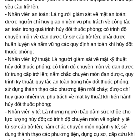
yêu cầu trở lên.
- Nhân viên an toà
n:
Là người giám sát về mặt an toàn;
được người chỉ huy giao nhiệm vụ phụ trách về công tác
an toàn trong quá trình hủy đốt thuốc phóng; có trình độ
chuyên môn về đạn dược từ sơ cấp trở lên; phải được
huấn luyện và nắm vững các quy định an toàn kh
i
hủy đốt
thuốc phóng;
- Nhân viên kỹ thuật: Là người giám sát về mặt kỹ thuật
hủy đốt thuốc phóng; có trình độ chuyên m
ô
n về đạn dược
từ trung cấp trở lên; nắm chắc chuyên môn đạn dược, quy
trình kỹ thuật, quy tắc an toàn trong hủy đốt thuốc phóng;
sử dụng thành thạo các phương tiện mồi cháy; được chỉ
huy giao nhiệm vụ phụ trách về mặt kỹ thuật khi tiến hành
hủy đốt thuốc phóng;
- Nhân viên y tế: Là những ngườ
i
bảo đảm sức khỏe ch
o
lực lượng hủy đốt; có trình độ chuyên môn về ngành y tế
từ sơ cấp tr
ở
lên; nắm chắc chuyên môn ngành y tế; sử
dụng thành thạo các phương tiện, dụng cụ sơ, cấp cứu khi