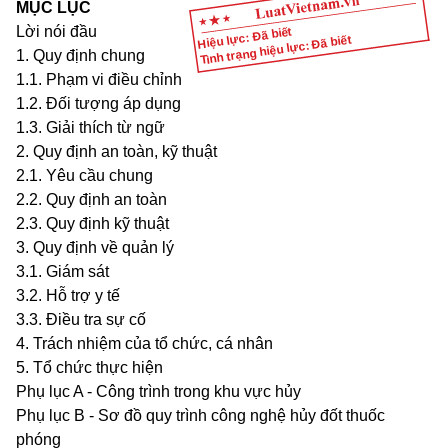
MỤC LỤC
Lời nói đầu
Hiệu lực: Đã biết
Tình trạng hiệu lực: Đã biết
1. Quy định chung
1.1
.
Phạm vi điều chỉnh
1.2
.
Đối tượng áp dụng
1.3
.
Giải thích từ ngữ
2. Quy định an toàn, kỹ thuật
2.1
.
Yêu cầu chung
2.2
.
Quy định an toàn
2.3
.
Quy định kỹ thuật
3. Quy định về quản lý
3.1
.
Giám sát
3.2
.
Hỗ trợ y tế
3.3
.
Điều tra sự cố
4. Trách nhiệm của tổ chức, cá nhân
5. Tổ chức thực hiện
Phụ lục A - Công trình trong khu vực hủy
Phụ lục B - Sơ đ
ồ
quy trình công nghệ hủy đốt thuốc
phóng