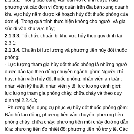
phương và các đơn vị đóng quân trên địa bàn xung quanh
khu vực hủy nắm được kế hoạch hủy đốt thuốc phóng của
đơn vị. Trong quá trình thực hiện không cho người và gia
súc đ
i
vào khu vực hủy;
2.1.3.3
.
Tổ chức chuẩn bị khu vực hủy theo quy định tại
2.3.1;
2.1.3.4
.
Chuẩn bị lực lượng và phương tiện hủy đốt thuốc
phóng:
- Lực lượng tham gia hủy đốt thuốc phóng là những người
được đào tạo theo đúng chuyên ngành, gồm: Người chỉ
huy; nhân viên hủy đốt thuốc phóng; nhân viên an toàn;
nhân viên kỹ thuật; nhân viên y tế; lực lượng cảnh giới;
lực lượng tham gia phòng cháy, chữa cháy và theo quy
định tại 2.2.4.3;
- Phương tiện, dụng cụ phục vụ hủy đốt thuốc phóng gồm:
Bảo hộ lao động; phương tiện vận chuyển; phương tiện
phòng cháy, chữa cháy; phương tiện mồi cháy đường dẫn
lửa; phương tiện đo nhiệt độ; phương tiện hỗ tr
ợ
y tế. Các