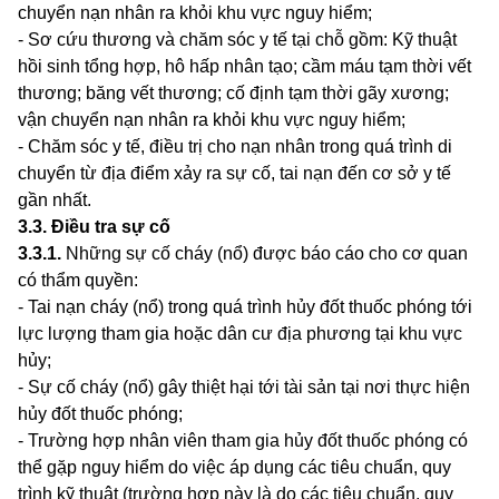
chuyển nạn nhân ra khỏi khu vực nguy hiểm;
- Sơ cứu thương và chăm sóc y tế tại chỗ gồm: Kỹ thuật
hồi s
i
nh tổng hợp, hô hấp nhân tạo; cầm máu tạm thời vết
thương; băng vết thương; cố định tạm thời gãy xương;
vận chuyển nạn nhân ra khỏi khu vực nguy hiểm;
- Chăm sóc y tế, điều trị cho nạn nhân trong quá trình di
chuyển từ địa điểm xảy ra sự cố, tai nạn đến cơ sở y tế
gần nhất.
3.3
.
Điều tra sự cố
3.3.1
.
Những sự cố cháy (nổ) được báo cáo cho cơ quan
có thẩm quyền:
- Tai nạn cháy (nổ) trong quá trình hủy đốt thuốc phóng tới
lực
l
ư
ợ
ng tham gia hoặc dân cư địa phương tại khu vực
hủy;
- Sự cố cháy (nổ) gây thiệt hại tới tài sản tại nơi thực hiện
hủy đốt thuốc phóng;
- Trường hợp nhân viên tham g
i
a hủy đốt thuốc phóng có
th
ể
gặp nguy hiểm do việc áp dụng các tiêu chuẩn, quy
trình kỹ thuật (trường hợp này là do các tiêu chuẩn, quy