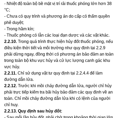
- Nhiệt độ toàn bộ bề mặt vị trí rải thuốc phóng lớn hơn 38
°C;
- Chưa có quy trình và phương án do cấp có thẩm quyền
phê duyệt;
- Trong hầm kín;
- Thuốc phóng có lẫn các loại đạn dược và các vật khác.
2.2.10
.
Trong quá trình thực hiện hủy đốt thuốc phóng, nếu
điều kiện thời tiết và môi trường như quy định tại 2.2.9
phải dừng ngay, đồng thời có phương án bảo đảm an toàn
trong toàn bộ khu vực hủy và cử lực
l
ượng canh gác khu
vực hủy.
2.2.11
.
Chỉ sử dụng vật tư quy định tại 2.2.4.4 để làm
đường dẫn lửa.
2.2.12
.
Trước khi mồi cháy đường dẫn l
ử
a, người chỉ h
ủ
y
phải trực tiếp kiểm tra bãi hủy bảo đảm các quy định về an
toàn. Chỉ mồi cháy đường dẫn lửa khi có lệnh của người
chỉ huy.
2.2.13
.
Quy định sau hủy đốt:
- Sau mỗi lần hủy đốt, phải chờ trong khoảng thời gian lớn