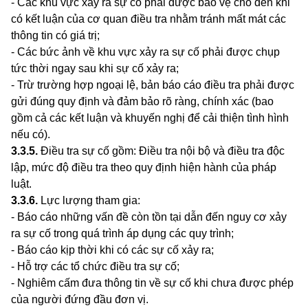
- Các khu vực xảy ra sự cố phải được bảo vệ cho đến khi
có kết
l
uận của cơ quan điều tra nhằm tránh mất mát các
thông tin có giá trị;
-
Các bức ảnh về khu vực xảy ra sự cố phải được chụp
tức thời ngay sau khi sự cố
x
ảy ra;
- Trừ trường hợp ngoại lệ, bản báo cáo điều tra phải được
gửi đ
ú
ng quy định và đảm bảo rõ ràng, chính xác (bao
g
ồ
m cả các kết luận và khuyến nghị để cải thiện tình hình
nếu có).
3.3.5
.
Điều tra sự cố gồm: Điều tra nội bộ và điều tra độc
lập, mức độ điều tra theo quy định hiện hành của pháp
luật.
3.3.6
.
Lực lượng tham gia:
- Báo cáo những vấn đề còn tồn tại dẫn đến nguy cơ xảy
ra sự cố trong quá trình áp dụng các quy trình;
- Báo cáo kịp thời khi có các sự cố xảy ra;
- Hỗ trợ các tổ chức điều tra sự cố;
- Nghiêm cấm đưa thông tin về sự cố khi chưa được phép
của người đứng đầu đơn vị.