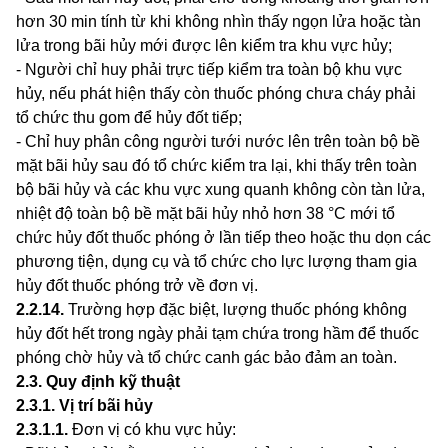
hơn 30 min tính từ khi không nhìn thấy ngọn lửa hoặc tàn
l
ử
a trong bãi hủy mới được lên kiểm tra khu vực hủy;
- Người ch
ỉ
huy phải trực tiếp kiểm tra toàn bộ khu vực
hủy, nếu phát hiện thấy còn thuốc phóng chưa cháy phải
tổ chức thu gom để h
ủ
y đốt tiếp;
- Chỉ huy phân công người tưới nước lên trên toàn bộ bề
mặt bãi hủy sau đ
ó
tổ chức kiểm tra lại, kh
i
thấy trên toàn
bộ bãi hủy và các khu vực xung quanh
k
hông còn tàn lửa,
nhiệt độ toàn bộ bề mặt b
ã
i hủy nhỏ hơn 38 °
C
mới tổ
chức hủy đốt thuốc phóng ở lần tiếp theo hoặc thu dọn các
phương tiện, dụng cụ và tổ chức cho lực lượng tham gia
hủy đốt thuốc phóng trở về đơn vị.
2.2.14
.
Trường hợp đặc biệt, lượng thuốc phóng không
hủy đốt hết trong ngày phải tạm chứa trong hầm để thuốc
phóng chờ hủy và tổ chức canh gác bảo đảm an toàn.
2.3
.
Quy định kỹ thuật
2.3.1
.
Vị trí bãi hủy
2.3.1.1
.
Đơn vị có khu vực h
ủ
y: