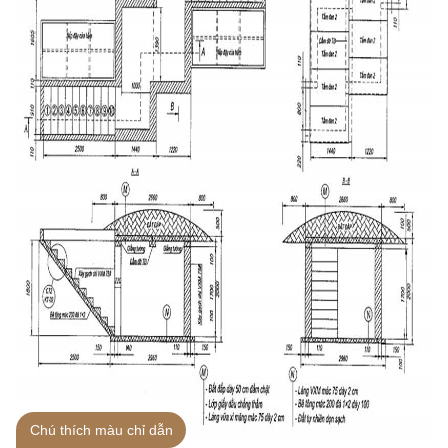
Chú thích màu chỉ dẫn