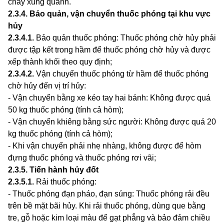
cháy xung quanh.
2.3.4
.
Bảo quản, vận chuy
ể
n thuốc phóng tại khu vực
hủy
2.3.4.1
.
Bảo quản thuốc phóng: Thuốc phóng chờ hủy phải
được tập kết trong hầm để thuốc phóng chờ hủy và được
xếp thành khối theo quy định;
2.3.4.2
.
Vận chuyển thuốc phóng từ hầm để thuốc phóng
chờ hủy đến vị trí hủy:
- Vận chuyển bằng xe kéo tay hai bánh: Không được quá
50 kg thuốc phóng (tính cả hòm);
-
Vận chuyển khiêng bằng sức người: Không được quá 20
kg thuốc phóng (tính cả hòm);
- Khi vận chuyển ph
ả
i nhẹ nhàng, không được để hòm
đựng thuốc phóng và thuốc phóng rơi vãi;
2.3.5
.
Tiến hành hủy đốt
2.3.5.1
.
Rả
i
thuốc phóng:
- Thuốc phóng đ
ạ
n pháo, đạn súng: Thuốc phóng rải đều
trên bề m
ặ
t bãi hủy. Khi rải thuốc phóng, dùng que bằng
tre, gỗ hoặc kim loại màu để gạt phẳng và bảo đảm chiều