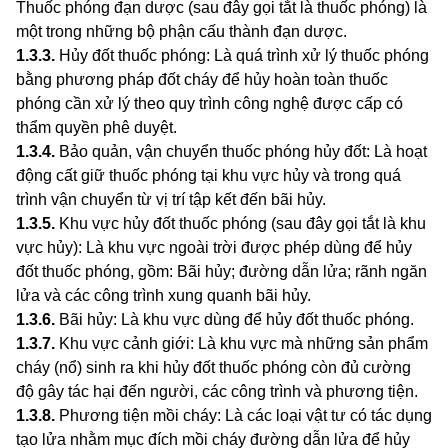
Thuốc phóng đạn dược (sau đây gọi tắt là thuốc phóng) là
một trong những bộ phận cấu thành đạn dược.
1.3.3
.
Hủy đốt thuốc phóng: Là quá trình xử lý thuốc phóng
bằng phương pháp đốt cháy để hủy hoàn toàn thuốc
phóng cần xử lý theo quy trình công nghệ được cấp c
ó
thẩm quyền phê duyệt.
1.3.4
.
Bảo quản, vận chuyển thuốc phóng hủy đốt: Là hoạt
động cất giữ thuốc phóng tại khu vực hủy và trong quá
trình vận chuyển từ vị trí tập kết đến bãi hủy.
1.3.5
.
Khu vực hủy đốt thuốc phóng (sau đây gọi tắt là khu
vực hủy): Là khu vực ngoài trời được phép dùng để hủy
đốt thu
ố
c phóng, gồm: Bãi hủy; đường dẫn lửa; rãnh ngăn
lửa và các công trình xung quanh bãi hủy.
1.3.6
.
Bãi hủy: Là khu vực dùng để hủy đốt thuốc phóng.
1.3.7
.
Khu vực cảnh giới: Là khu vực mà những sản phẩm
cháy (nổ) sinh ra khi hủy đốt thuốc phóng còn đủ cường
độ gây tác hại đến người, các công trình và phương tiện.
1.3.8
.
Phương tiện mồi cháy: Là các loại vật tư có tác dụng
tạo lửa nhằm mục đích mồi cháy đường dẫn lửa để hủy