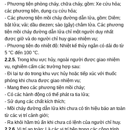
- Phương tiện phòng cháy, chữa cháy, gồm: Xe cứu h
ỏa
;
các phương tiện, dụng cụ cứu h
ỏa
;
- Các phương t
i
ện mồi cháy đường dẫn lửa, gồm: Diêm;
bật lửa; vải; dầu diezen; sào (gậy) châm lửa. Các phương
tiện mồi cháy đường dẫn lửa ch
ỉ
một người duy nhất
được giữ và do người chỉ huy giao nhiệm vụ;
- Phương tiện đo nhiệt độ: Nhiệt kế thủy ngân có d
ả
i đo từ
5 °
C
đến 100 °
C
.
2.2.5
.
Trong khu vực hủy, ngoài người được giao nhiệm
vụ, nghiêm cấm các trường hợp sau:
- Đi lại tự do trong khu vực hủy hoặc tiếp xúc với thuốc
phóng khi chưa được giao nhiệm vụ;
- Mang theo các phương tiện mồi cháy;
- Có các hành động có thể phát ra tia lửa;
- Sử dụng các chất kích thích;
- Mồi cháy đường dẫn lửa khi chưa có tín hiệu báo an toàn
từ các vị trí cảnh giới;
- Ra khỏi hầm trú ẩn khi chưa có lệnh
của
người chỉ huy.
2.2.6
.
Vị trí an toàn: Là các vị trí bên trong các công trình