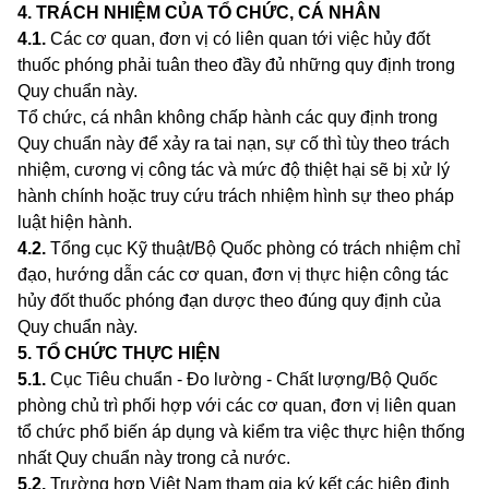
4. TRÁCH NHIỆM CỦA TỔ CHỨC, CÁ NHÂN
4.1
.
Các
c
ơ quan, đơn vị có liên quan tới việc hủy đốt
thuốc phóng phải tuân theo đầy đủ những quy định trong
Quy chuẩn này.
Tổ chức, cá nhân không chấp hành các quy định trong
Quy chuẩn này để xảy ra tai nạn, sự cố thì tùy theo trách
nhiệm, cương vị công tác và mức độ thiệt hại sẽ bị xử lý
hành chính hoặc truy cứu trách nhiệm hình sự theo pháp
luật hiện hành.
4.2
.
Tổng cục Kỹ thuậ
t/
B
ộ
Quốc phòng có trách nhiệm chỉ
đạo, hướng dẫn các cơ quan, đơn vị thực hiện công tác
hủy đ
ố
t thuốc phóng đạn dược theo đúng quy định của
Quy chuẩn này.
5. TỔ CHỨC THỰC HIỆN
5.1
.
Cục Tiêu chu
ẩ
n - Đo
l
ường - Chất lượng/B
ộ
Quốc
phòng chủ trì phối hợp với các cơ quan, đơn vị liên quan
tổ chức phổ biến áp dụng và kiểm tra việc thực hiện thống
nhất Quy chuẩn này trong cả nước.
5.2
.
Trường hợp Việt Nam tham gia ký kết các hiệp định