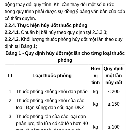
động thay đổi quy trình. Khi cần thay đổi một số bước
trong quy trình phải được sự đồng ý bằng văn bản của cấp
có thẩm quyền.
2.2.4
.
Thực hiện hủy đốt thuốc phóng
2.2.4.1
.
Chuẩn bị bãi hủy theo quy định tại 2.3.3.3;
2.2.4.2
.
Khố
i
lượng thuốc phóng hủy đốt một lần theo quy
định tại Bảng 1;
Bảng 1 - Quy định hủy đốt một lần cho từng loại thuốc
phóng
Đơn
Quy định
TT
Loại thuốc phóng
vị
một lần
tính
hủy đốt
1
Thuốc phóng không khói đạn pháo
kg
≤ 200
2
Thuốc phóng không khói của các
kg
≤ 150
l
oại: Đạn súng; đạn cối; đạn ĐKZ
3
Thuốc phóng rắn của các loại đạn
phản lực, tên lửa có cỡ lớn hơn 40
kg
≤ 100