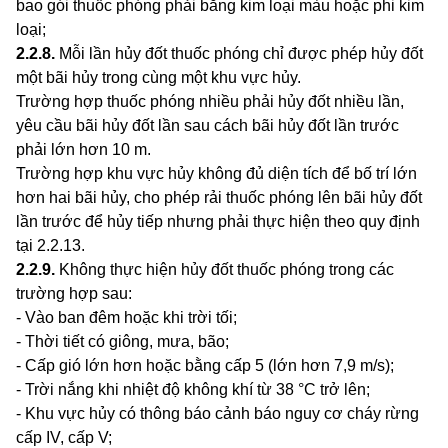
bao gói thuốc phóng phải bằng kim loại màu hoặc ph
i
kim
loại;
2.2.8
.
Mỗi lần hủy đốt thuốc phóng chỉ được phép hủy đốt
một bãi hủy trong cùng một khu vực hủy.
Trường hợp thuốc phóng nhiều phải hủy đốt nhiều lần,
yêu cầu bãi hủy đốt lần sau cách bãi hủy đốt lần trước
phải lớn hơn 10 m.
Trường hợp khu vực hủy không đủ diện tích để bố trí lớn
hơn hai bãi hủy, cho phép rải thuốc phóng lên bãi hủy đốt
lần trước để hủy tiếp nhưng phải thực hiện theo quy định
tại 2.2.13.
2.2.9
.
Không thực hiện hủy đốt thuốc phóng trong các
trường hợp sau:
- Vào ban đêm hoặc kh
i
trời tối;
- Thời tiết có giông, mưa, bão;
- Cấp gió lớn hơn hoặc bằng cấp 5 (
l
ớn hơn 7,9 m/s);
- Trời nắng khi nhiệt độ không khí từ 38 °
C
trở
l
ên;
- Khu vực hủy có thông báo cảnh báo nguy cơ cháy rừng
cấp IV, cấp V;