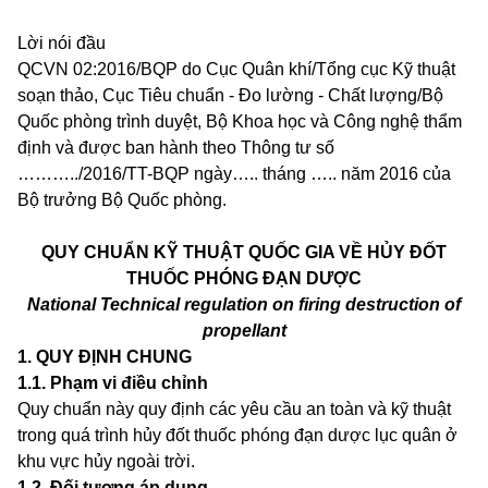
Lời nói đầu
QCVN 02:2016/BQP do Cục Quân khí/Tổng cục Kỹ thuật
soạn thảo, Cục Tiêu chuẩn - Đo lường - Chất lượng/B
ộ
Quốc phòng trình du
y
ệt, Bộ Khoa học và Công nghệ thẩm
định và được ban hành theo Thông tư số
………..
/2016/TT-BQP ngày
…..
tháng
…..
năm 2016 của
Bộ trưởng Bộ Quốc phòng.
QUY CHUẨN KỸ THUẬT QUỐC GIA VỀ HỦY ĐỐT
THUỐC PHÓNG ĐẠN DƯỢC
National Technical regulat
i
on on fir
i
ng destruction of
propellant
1. QUY ĐỊNH CHUNG
1.1
.
Phạm vi điều chỉnh
Quy chuẩn này quy định các yêu cầu an toàn và kỹ thuật
trong quá trình hủy đốt thuốc phóng đạn dược lục quân ở
khu vực h
ủ
y ngoài trời.
1.2
.
Đối tượng áp dụng