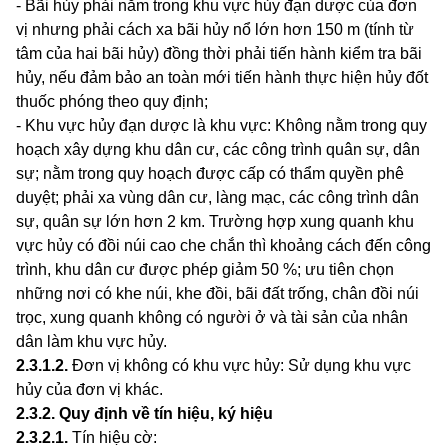
- Bãi hủy phải nằm trong khu vực h
ủ
y đạn dược của đơn
vị nhưng phải cách xa bãi hủy nổ lớn hơn 150 m (tính từ
tâm của hai bãi hủy) đồng thời phải tiến hành kiểm tra bãi
hủy, nếu đảm bảo an toàn mới tiến hành thực hiện hủy đốt
thuốc phóng theo quy định;
- Khu vực hủy đạn dược là khu vực: Không nằm trong quy
hoạch xây dựng khu dân cư, các công
trình
quân sự, dân
sự; nằm trong quy hoạch được cấp có thẩm quyền phê
duyệt; phải xa vùng dân cư, làng mạc, các công trình dân
sự, quân sự lớn hơn 2 km. Trường hợp xung quanh khu
vực hủy có đồi núi cao che chắn thì khoảng cách đến công
trình, khu dân cư được phép giảm 50 %; ưu tiên chọn
những nơi có khe núi, khe đồi, bãi đất trống, chân đồi núi
trọc, xung quanh không c
ó
người ở và tài sản của nhân
dân làm khu vực hủy.
2.3.1.2
.
Đơn vị không có khu vực hủy: Sử dụng khu vực
hủy của đơn vị khác.
2.3.2
.
Quy định về tín hiệu, k
ý
hiệu
2.3.2.1
.
Tín hiệu cờ: