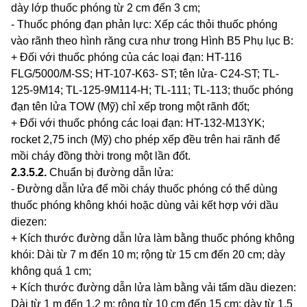
dày lớp thuốc phóng từ 2 cm đến 3 cm;
- Thuốc phóng đạn phản lực:
X
ếp các thỏ
i
thuốc phóng
vào rãnh theo hình răng cưa như trong Hình B5 Phụ lục B:
+ Đối với thuốc phóng của các loại đạn: HT-116
FLG/5000/M-SS; HT-107-K63- ST; tên lửa- C24-ST; TL-
125-9M14; TL-125-9M114-H; TL-111; TL-113; thuốc phóng
đạn tên lửa TOW (Mỹ) chỉ xếp trong một rãnh đốt;
+ Đối với thuốc phóng các loại đạn: HT-132-M13YK;
rocket 2,75 inch (Mỹ) cho phép xếp đều trên hai rãnh để
mồi cháy đồng thời trong một lần đốt.
2.3.5.2
.
Chuẩn bị đường dẫn lửa:
- Đường dẫn lửa để mồi cháy thuốc phóng có th
ể
dùng
thuốc phóng không khói hoặc dùng vải kết hợp với dầu
diezen:
+ Kích thước đường dẫn lửa làm bằng thuốc phóng không
khói: Dài từ 7 m đến 10 m; rộng từ 15 cm đến 20 cm; dày
không quá 1 cm;
+ Kích thước đường dẫn lửa
là
m bằng vải tẩm dầu d
i
ezen:
Dài từ 1 m đến 1,2 m; rộng từ 10 cm đến 15 cm; dày từ 1,5