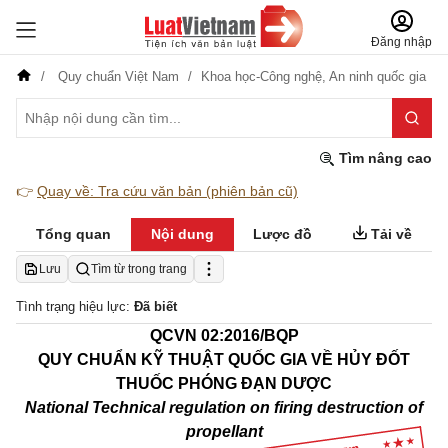
Đăng nhập
Quy chuẩn Việt Nam
Khoa học-Công nghệ,
An ninh quốc gia
Tìm nâng cao
👉
Quay về: Tra cứu văn bản (phiên bản cũ)
Tổng quan
Nội dung
Lược đồ
Tải về
Lưu
Tìm từ trong trang
Tình trạng hiệu lực:
Đã biết
QCVN 02:2016/BQP
QUY CHUẨN KỸ THUẬT QUỐC GIA VỀ HỦY ĐỐT
THUỐC PHÓNG ĐẠN DƯỢC
National Technical regulat
i
on on fir
i
ng destruction of
propellant