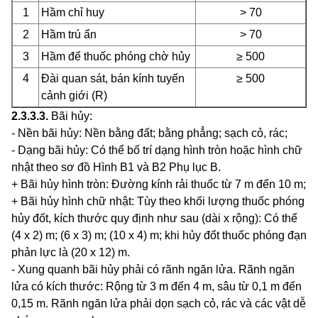
1
Hầm chỉ huy
> 70
2
Hầm trú ẩn
> 70
3
Hầm để thuốc phóng chờ hủy
≥ 500
4
Đài quan sát, bán kính tuyến
≥ 500
cảnh giới (R)
2.3.3.3
.
Bãi hủy:
- Nền bãi hủy: Nền bằng đất; bằng phẳng; sạch cỏ, rác;
- Dạng bãi hủy: Có thể bố trí dạng hình tròn hoặc hình chữ
nhật theo sơ đồ Hình B1 và B2 Phụ lục B.
+ Bãi hủy hình tròn: Đường kính rải thuốc từ 7 m đến 10 m;
+ Bã
i
hủy hình chữ nhật:
Tùy
theo khối lượng thuốc phóng
hủy đốt, kích thước quy định như sau (dài
x
rộng): Có thể
(4
x
2) m; (6
x
3) m; (10
x
4) m; kh
i
hủy đốt thuốc phóng đạn
ph
ả
n lực là (20
x
12) m.
- Xung quanh bãi hủy phải có rãnh ngăn l
ử
a. Rãnh ngăn
lửa có kích thước: Rộng từ 3 m đến 4 m, sâu từ 0,1 m đến
0,15 m. Rãnh ngăn lửa phải dọn sạch cỏ, rác và các vật dễ