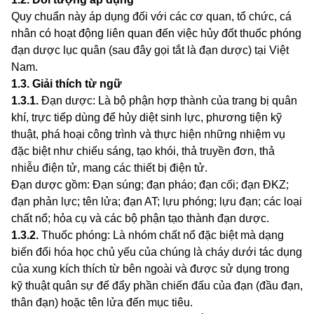
Quy chuẩn này áp dụng đối với các cơ quan, tổ chức, cá
nhân có hoạt động liên quan đến việc hủy đốt thuốc phóng
đạn dược lục quân (sau đây gọi tắt là đạn dược) tại Việt
Nam.
1.3
.
Giải thích từ ngữ
1.3.1
.
Đạn dược: Là bộ phận hợp thành của trang bị quân
khí, trực tiếp dùng để hủy diệt sinh lực, phương tiện kỹ
thuật, phá hoại công trình và thực hiện những nhiệm
v
ụ
đặc b
i
ệt như chiếu sáng, tạo khói, thả truyền đơn, thả
nhiễu điện tử, mang các thiết bị điện tử.
Đạn dược gồm: Đạn s
ú
ng; đạn pháo; đạn cối; đạn ĐKZ;
đạn phản lực; tên lửa; đạn AT; lựu phóng; lựu đạn; các loại
chất nổ; hỏa cụ và các bộ phận tạo thành đạn dược.
1.3.2
.
Thuốc phóng: Là nhóm chất nổ đặc biệt mà dạng
biến đổi hóa học chủ yếu của chúng là cháy dưới tác dụng
của xung kích thích từ bên ngoài và được sử dụng trong
kỹ thuật quân sự đ
ể
đ
ẩ
y phần chiến đấu của đạn (đầu đạn,
thân đạn) hoặc tên lửa đến mục tiêu.