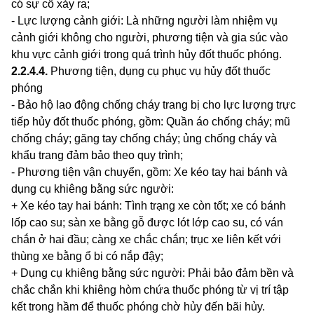
có sự cố xảy ra;
- Lực lượng cảnh giới: Là những người làm nhiệm vụ
cảnh giới không cho người, phương tiện và gia súc vào
khu vực cảnh giới trong quá trình hủy đ
ố
t thuốc phóng.
2.2.4.4
.
Phương tiện, dụng cụ phục vụ hủy đốt thuốc
phóng
- Bảo hộ lao động chống ch
á
y trang bị cho lực lượng trực
tiếp hủy đốt thuốc phóng, gồm: Quần áo chống cháy; mũ
chống cháy; găng tay chống cháy; ủng chống cháy và
khẩu trang đảm bảo theo quy trình;
- Phương tiện vận chuyển, gồm: Xe kéo tay hai bánh và
dụng cụ khiêng bằng sức người:
+ Xe kéo tay hai bánh: Tình trạng xe còn tốt; xe có bánh
lốp cao su; sàn xe bằng gỗ được lót lớp cao su, có ván
chắn ở hai đầu; càng xe chắc chắn; trục xe liên kết với
thùng xe bằng ổ bi có nắp đậy;
+ Dụng cụ khiêng bằng sức người: Phải bảo đảm bền và
chắc chắn khi khiêng hòm chứa thuốc phóng từ vị trí tập
kết trong hầm đ
ể
thuốc phóng chờ hủy đến bãi hủy.