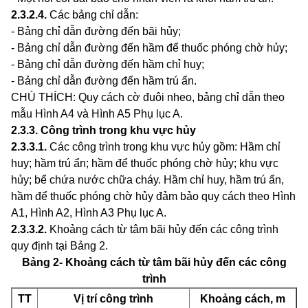
2.3.2.4
.
Các bảng ch
ỉ
dẫn:
- Bảng chỉ dẫn đường đến bãi hủy;
- Bảng chỉ dẫn đường đến hầm để thuốc phóng chờ hủy;
- Bảng chỉ dẫn đường đến hầm chỉ huy;
- Bảng chỉ dẫn đường đến hầm trú ẩn.
CH
Ú
THÍCH: Quy cách cờ đuôi nheo, bảng chỉ dẫn theo
mẫu Hình A4 và Hình A5 Phụ lục A.
2.3.3
.
Công trình trong khu vực hủy
2.3.3.1
.
Các công trình trong khu vực hủy gồm: Hầm chỉ
huy; hầm trú ẩn; hầm để thuốc phóng chờ hủy; khu vực
hủy; bể chứa nước chữa cháy. Hầm chỉ huy, hầm trú ẩn,
hầm để thuốc phóng chờ hủy đảm bảo quy cách theo Hình
A1, Hình A2, Hình A3 Phụ lục A.
2.3.3.2
.
Khoảng cách từ tâm bãi h
ủ
y đến các công trình
quy định tại Bảng 2.
B
ảng 2- Khoảng cách t
ừ
tâm bãi hủy đến các công
trình
TT
Vị trí công trình
Khoảng cách, m