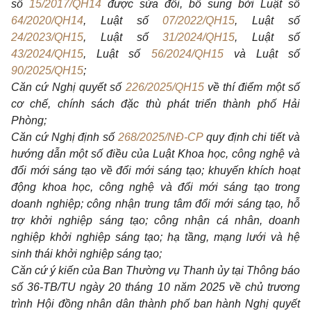
số
15/2017/QH14
được sửa đổi,
bổ sung bởi Luật số
64/2020/QH14
, Luật số
07/2022/QH15
, Luật số
24/2023/QH15
,
Luật số
31/2024/QH15
, Luật số
43/2024/QH15
, Luật số
56/2024/QH15
và Luật số
90/2025/QH15
;
Căn cứ Nghị quyết số
226/2025/QH15
về thí điểm một số
cơ chế, chính sách đặc thù phát triển thành phố Hải
Phòng;
Căn cứ Nghị định số
268/2025/NĐ-CP
quy định chi tiết và
hướng dẫn một số
điều của Luật Khoa học, công nghệ và
đổi mới sáng tạo về đổi mới sáng tạo; khuyến khích hoạt
động khoa học, công nghệ và đổi mới sáng tạo trong
doanh nghiệp; công
nhận trung tâm đổi mới sáng tạo, hỗ
trợ khởi nghiệp sáng tạo; công nhận cá nhân, doanh
nghiệp khởi nghiệp sáng tạo; hạ tầng, mạng lưới và hệ
sinh thái khởi nghiệp sáng tạo;
Căn cứ ý kiến của Ban Thường vụ Thanh ủy tại Thông báo
số 36-TB/TU ngày
20 tháng 10 năm 2025 về chủ trương
trình Hội đồng nhân dân thành phố ban hành
Nghị quyết