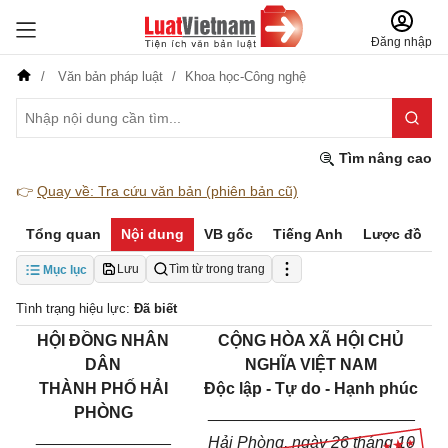
Đăng nhập
Văn bản pháp luật
Khoa học-Công nghệ
Tìm nâng cao
👉
Quay về: Tra cứu văn bản (phiên bản cũ)
Tổng quan
Nội dung
VB gốc
Tiếng Anh
Lược đồ
Lưu
Tìm từ trong trang
Mục lục
Tình trạng hiệu lực:
Đã biết
HỘI ĐỒNG NHÂN
CỘNG HÒA XÃ HỘI CHỦ
DÂN
NGHĨA VIỆT NAM
THÀNH PHỐ HẢI
Độc lập - Tự do - Hạnh phúc
PHÒNG
_______________________
_______________
Hải Phòng, ngày 26 tháng 10