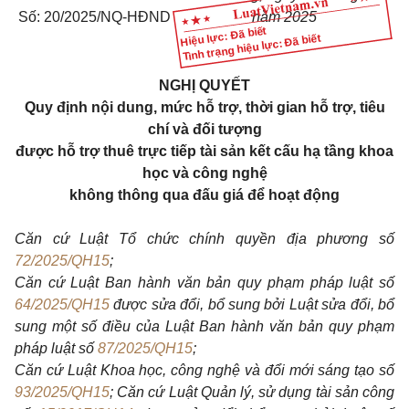
Số: 20/2025/NQ-HĐND
năm 2025
Hiệu lực: Đã biết
Tình trạng hiệu lực: Đã biết
NGHỊ QUYẾT
Quy định nội dung, mức hỗ trợ, thời gian hỗ trợ, tiêu
chí và đối tượng
được hỗ trợ thuê trực tiếp tài sản kết cấu hạ tầng khoa
học và công nghệ
không thông qua đấu giá để hoạt động
Căn cứ Luật Tổ chức chính quyền địa phương số
72/2025/QH15
;
Căn cứ Luật Ban hành văn bản quy phạm pháp luật số
64/2025/QH15
được sửa đổi, bổ sung bởi Luật sửa đổi, bổ
sung một số điều của Luật Ban hành văn bản quy phạm
pháp luật số
87/2025/QH15
;
Căn cứ Luật Khoa học, công nghệ và đổi mới sáng tạo số
93/2025/QH15
; Căn cứ Luật Quản lý, sử dụng tài sản công