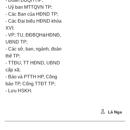
- Đoàn ĐBQH HP;
- Uỷ ban MTTQVN TP;
- Các Ban của HĐND TP;
- Các Đại biểu HĐND khóa
XVI;
- VP: TU, ĐĐBQH&HĐNĐ,
UBND TP;
- Các sở, ban, ngành, đoàn
thể TP;
- TTĐU, TT HĐND, UBND
cấp xã;
- Báo và PTTH HP, Công
báo TP, Cổng TTĐT TP;
- Lưu HSKH.
Lã Nga